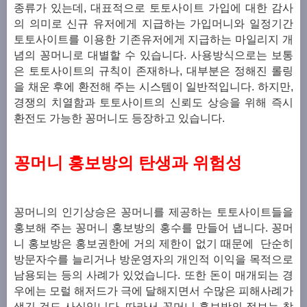
종류가 있는데, 대표적으로 토토사이트 가입에 대한 감사
의 의미로 신규 유저에게 지급하는 가입머니와 일정기간
토토사이트를 이용한 기존유저에게 지급하는 마일리지 개
념의 꽁머니로 대별할 수 있습니다.
사용방식으로는 보통
은 토토사이트의 규칙이 존재하나, 대부분은 정해진 롤링
을 채운 후에 환전해 주는 시스템이 일반적입니다. 하지만,
경쟁의 치열함과 토토사이트의 신뢰도 상승을 위해 즉시
환전도 가능한 꽁머니도 등장하고 있습니다.
꽁머니 홍보방의 탄생과 위험성
꽁머니의 인기상승은 꽁머니를 제공하는 토토사이트들을
홍보해 주는 꽁머니 홍보방의 홍수를 만들어 냅니다.
꽁머
니 홍보방은 홍보권한에 거의 제한이 없기 때문에 단순히
방문자수를 늘리거나 방운영자의 개인적 이익을 목적으로
남용되는 등의 사례가 있었습니다.
또한 돈이 매개되는 경
우에는 모럴 해저드가 극에 달해지면서 수많은 피해사례가
생긴 것도 사실입니다. 따라서 꽁머니 홍보방의 정보는 참