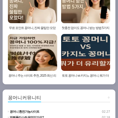
무료 포인트 꽁머니, 진짜 꿀팁만 모았
첫충전 없이도 꽁머니 받는 방법 5가지
다!
꽁머니 주는 사이트 추천, 2025 최신 리
토토 꽁머니 vs 카지노 꽁머니, 뭐가 더
스트
유리할까?
꽁머니커뮤니티
+
꽁머니 환전가능사이트
02.27
먹튀폴리스란 무엇인가요?
02.18