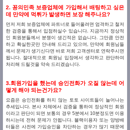
2. 꽁의민족 보증업체에 가입해서 배팅하고 싶은
데 만약에 먹튀가 발생하면 보장 해주나요?
먼저 저희 보증업체에 파트너로 들어올려면 엄격하고 철저
한 검증을 통해서 입점하실수 있습니다. 지금까지 정상적
인 회원분들께서 분쟁이 생긴적은 없습니다.
그만큼 안전
하고 확실한곳만 안내해 드리고 있으며, 만약에 회원님들
께서 문제가 생기신다면 바로 저희 고객센터로 연락주시면
됩니다.
절대적으로 회원님 입장에서 생각하고 판단하여
처리해 드릴것을 약속 드리겠습니다.
3.회원가입을 했는데 승인전화가 오질 않는데 어
떻게 해야 되는건가요?
요즘은 승인전화를 하지 않는 토토 사이트들이 늘어나는
추세입니다. 본사 자체에서 검증을 통하여 정상적인 회원
이라고 판단이 되면 보통의 경우 5분에서 10분정도면 이용
하시는데 전혀 문제가 안됩니다.
블랙이용자 또는 양방배
터들은 사전에 가입승인을 차단하는 경우가 많기 때문에