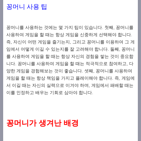
꽁머니 사용 팁
꽁머니를 사용하는 것에는 몇 가지 팁이 있습니다. 첫째, 꽁머니를
사용하여 게임을 할 때는 항상 게임을 신중하게 선택해야 합니다.
즉, 자신이 어떤 게임을 즐기는지, 그리고 꽁머니를 이용하여 그 게
임에서 어떻게 이길 수 있는지를 잘 고려해야 합니다. 둘째, 꽁머니
를 사용하여 게임을 할 때는 항상 자신의 경험을 쌓는 것이 중요합
니다. 꽁머니를 사용하여 게임을 할 때는 적극적으로 참여하고, 다
양한 게임을 경험해보는 것이 좋습니다. 셋째, 꽁머니를 사용하여
게임을 할 때는 항상 책임을 가지고 플레이해야 합니다. 즉, 게임에
서 이길 때는 자신의 실력으로 이겨야 하며, 게임에서 패배할 때는
이를 인정하고 배우는 기회로 삼아야 합니다.
꽁머니가 생겨난 배경