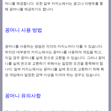
머니를 제공합니다. 또한 일부 카지노에서는 광고나 이벤트를 통
해 꽁머니를 제공하기도 합니다.
꽁머니 사용 방법
꽁머니를 사용하는 방법은 각각의 카지노마다 다를 수 있습니다.
하지만 대부분의 카지노에서는 꽁머니를 사용하여 게임을 하고,
이길 경우 꽁머니를 실제 돈으로 교환할 수 있습니다. 그러나 꽁머
니를 실제 돈으로 교환하기 위해서는 일정한 조건을 충족해야 합
니다. 일부 카지노에서는 꽁머니를 실제 돈으로 교환하기 위해 특
정 게임에서 일정한 금액 이상을 이겨야 하는 경우도 있습니다.
꽁머니 유의사항