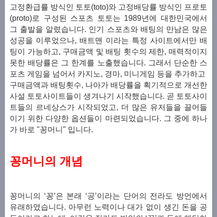
고정환급률 방식인 토토(toto)와 고정배당률 방식인 프로토
(proto)로 구성된 스포츠 토토는 1989년에 대한민국에서
그 출발을 알렸습니다.
인기 스포츠와 배팅의 만남은 많은
성공을 이루었으나, 배트맨 이라는 특정 사이트에서만 배
팅이 가능하고, 구매금액 및 배팅 횟수의 제한, 매력적이지
못한 배당률은 그 한계를 노출했습니다.
그래서 단순한 스
포츠 게임을 넘어서 카지노, 경마, 미니게임 등을 추가하고
구매금액과 배팅횟수, 나아가 배당률을 획기적으로 개선한
사설 토토사이트들이 생겨나기 시작했습니다.
곧 토토사이
트들의 르네상스가 시작되었고, 더 많은 유저들을 끌어들
이기 위한 다양한 옵션들이 마련되었습니다. 그 중에 하나
가 바로 "꽁머니" 입니다.
꽁머니의 개념
꽁머니
의 ‘꽁’은 본래 ‘공’이라는 단어의 전라도 방언에서
유래하였습니다. 아무런 노력이나 대가 없이 생긴 돈을 공