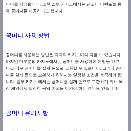
머니를 제공합니다. 또한 일부 카지노에서는 광고나 이벤트를 통
해 꽁머니를 제공하기도 합니다.
꽁머니 사용 방법
꽁머니를 사용하는 방법은 각각의 카지노마다 다를 수 있습니다.
하지만 대부분의 카지노에서는 꽁머니를 사용하여 게임을 하고,
이길 경우 꽁머니를 실제 돈으로 교환할 수 있습니다. 그러나 꽁머
니를 실제 돈으로 교환하기 위해서는 일정한 조건을 충족해야 합
니다. 일부 카지노에서는 꽁머니를 실제 돈으로 교환하기 위해 특
정 게임에서 일정한 금액 이상을 이겨야 하는 경우도 있습니다.
꽁머니 유의사항