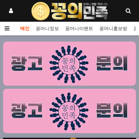
메인
꽁머니정보
꽁머니이벤트
꽁머니홍보방
꽁