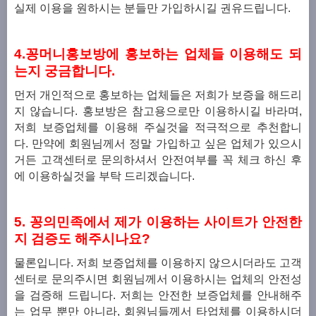
실제 이용을 원하시는 분들만 가입하시길 권유드립니다.
4.꽁머니홍보방에 홍보하는 업체들 이용해도 되
는지 궁금합니다.
먼저 개인적으로 홍보하는 업체들은 저희가 보증을 해드리
지 않습니다. 홍보방은 참고용으로만 이용하시길 바라며,
저희 보증업체를 이용해 주실것을 적극적으로 추천합니
다.
만약에 회원님께서 정말 가입하고 싶은 업체가 있으시
거든 고객센터로 문의하셔서 안전여부를 꼭 체크 하신 후
에 이용하실것을 부탁 드리겠습니다.
5. 꽁의민족에서 제가 이용하는 사이트가 안전한
지 검증도 해주시나요?
물론입니다. 저희 보증업체를 이용하지 않으시더라도 고객
센터로 문의주시면 회원님께서 이용하시는 업체의 안전성
을 검증해 드립니다.
저희는 안전한 보증업체를 안내해주
는 업무 뿐만 아니라, 회원님들께서 타업체를 이용하시더