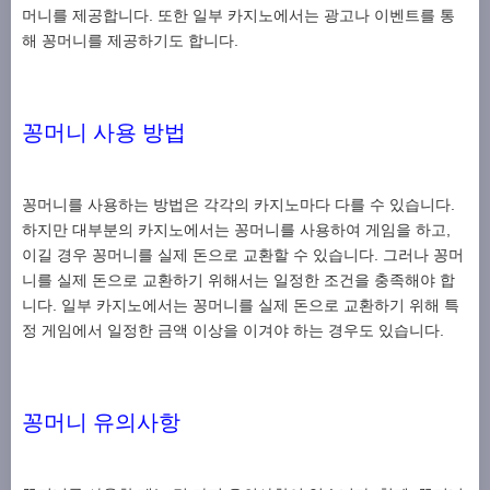
머니를 제공합니다. 또한 일부 카지노에서는 광고나 이벤트를 통
해 꽁머니를 제공하기도 합니다.
꽁머니 사용 방법
꽁머니를 사용하는 방법은 각각의 카지노마다 다를 수 있습니다.
하지만 대부분의 카지노에서는 꽁머니를 사용하여 게임을 하고,
이길 경우 꽁머니를 실제 돈으로 교환할 수 있습니다. 그러나 꽁머
니를 실제 돈으로 교환하기 위해서는 일정한 조건을 충족해야 합
니다. 일부 카지노에서는 꽁머니를 실제 돈으로 교환하기 위해 특
정 게임에서 일정한 금액 이상을 이겨야 하는 경우도 있습니다.
꽁머니 유의사항