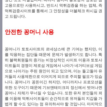
고용으로만 사용하시고, 반드시 먹튀검증을 하는 업체, 즉
먹튀검증사이트를 통해서 그 안정성을 더블체크 하시길 권
고 드립니다.
안전한 꽁머니 사용
꽁머니가 토토사이트의 르네상스에 큰 기여는 했지만, 이
를 악용하는 집단들 때문에 문제가 발생하기도 합니다.
특
히 블랙회원들의 증가는 비정상적인 사이트 이용과 토토사
이트들의 경쟁이 제로섬 게임에서 나아가 네거티브섬 게임
으로 나아가는 주된 원인이 되고 있으며, 이는 돌고돌아 유
저들의 사용제한으로 이어지게 되므로 주의할 필요가 있습
니다.
꽁머니가 꽁돈이긴 하지만, 어디까지나 프로모션을
위한 도구이기 때문에 기브앤테이크의 정신에서 벗어나면
꽁머니 자체가 무너질 수 있습니다.
또한 유저 본인들의 꾀
를 이용해 먹튀사이트들이 순간적으로 유저들의 지갑을 가
볍게 할 수도 있다는 점 유의하셔야 할 것입니다.
마지막으