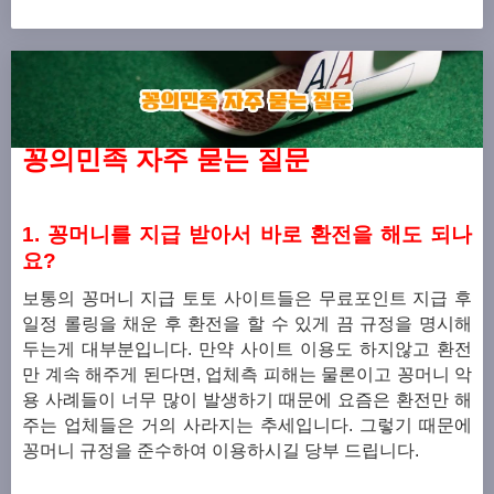
꽁의민족 자주 묻는 질문
1. 꽁머니를 지급 받아서 바로 환전을 해도 되나
요?
보통의 꽁머니 지급 토토 사이트들은 무료포인트 지급 후
일정 롤링을 채운 후 환전을 할 수 있게 끔 규정을 명시해
두는게 대부분입니다.
만약 사이트 이용도 하지않고 환전
만 계속 해주게 된다면, 업체측 피해는 물론이고 꽁머니 악
용 사례들이 너무 많이 발생하기 때문에 요즘은 환전만 해
주는 업체들은 거의 사라지는 추세입니다.
그렇기 때문에
꽁머니 규정을 준수하여 이용하시길 당부 드립니다.