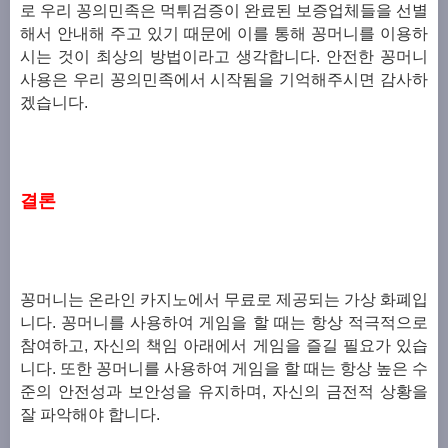
로 우리 꽁의민족은 먹튀검증이 완료된 보증업체들을 선별
해서 안내해 주고 있기 때문에 이를 통해 꽁머니를 이용하
시는 것이 최상의 방법이라고 생각합니다.
안전한 꽁머니
사용은 우리 꽁의민족에서 시작됨을 기억해주시면 감사하
겠습니다.
결론
꽁머니는 온라인 카지노에서 무료로 제공되는 가상 화폐입
니다. 꽁머니를 사용하여 게임을 할 때는 항상 적극적으로
참여하고, 자신의 책임 아래에서 게임을 즐길 필요가 있습
니다. 또한 꽁머니를 사용하여 게임을 할 때는 항상 높은 수
준의 안전성과 보안성을 유지하며, 자신의 금전적 상황을
잘 파악해야 합니다.