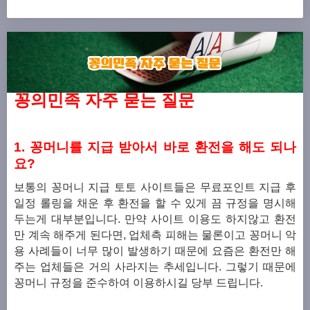
꽁의민족 자주 묻는 질문
1. 꽁머니를 지급 받아서 바로 환전을 해도 되나
요?
보통의 꽁머니 지급 토토 사이트들은 무료포인트 지급 후
일정 롤링을 채운 후 환전을 할 수 있게 끔 규정을 명시해
두는게 대부분입니다.
만약 사이트 이용도 하지않고 환전
만 계속 해주게 된다면, 업체측 피해는 물론이고 꽁머니 악
용 사례들이 너무 많이 발생하기 때문에 요즘은 환전만 해
주는 업체들은 거의 사라지는 추세입니다.
그렇기 때문에
꽁머니 규정을 준수하여 이용하시길 당부 드립니다.