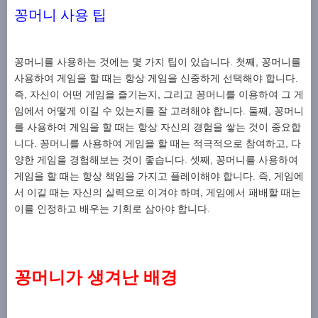
꽁머니 사용 팁
꽁머니를 사용하는 것에는 몇 가지 팁이 있습니다. 첫째, 꽁머니를
사용하여 게임을 할 때는 항상 게임을 신중하게 선택해야 합니다.
즉, 자신이 어떤 게임을 즐기는지, 그리고 꽁머니를 이용하여 그 게
임에서 어떻게 이길 수 있는지를 잘 고려해야 합니다. 둘째, 꽁머니
를 사용하여 게임을 할 때는 항상 자신의 경험을 쌓는 것이 중요합
니다. 꽁머니를 사용하여 게임을 할 때는 적극적으로 참여하고, 다
양한 게임을 경험해보는 것이 좋습니다. 셋째, 꽁머니를 사용하여
게임을 할 때는 항상 책임을 가지고 플레이해야 합니다. 즉, 게임에
서 이길 때는 자신의 실력으로 이겨야 하며, 게임에서 패배할 때는
이를 인정하고 배우는 기회로 삼아야 합니다.
꽁머니가 생겨난 배경