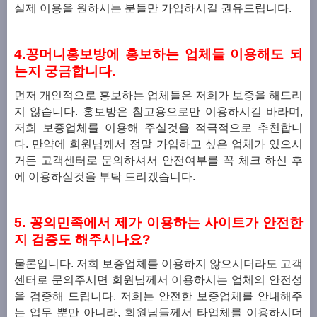
실제 이용을 원하시는 분들만 가입하시길 권유드립니다.
4.꽁머니홍보방에 홍보하는 업체들 이용해도 되
는지 궁금합니다.
먼저 개인적으로 홍보하는 업체들은 저희가 보증을 해드리
지 않습니다. 홍보방은 참고용으로만 이용하시길 바라며,
저희 보증업체를 이용해 주실것을 적극적으로 추천합니
다.
만약에 회원님께서 정말 가입하고 싶은 업체가 있으시
거든 고객센터로 문의하셔서 안전여부를 꼭 체크 하신 후
에 이용하실것을 부탁 드리겠습니다.
5. 꽁의민족에서 제가 이용하는 사이트가 안전한
지 검증도 해주시나요?
물론입니다. 저희 보증업체를 이용하지 않으시더라도 고객
센터로 문의주시면 회원님께서 이용하시는 업체의 안전성
을 검증해 드립니다.
저희는 안전한 보증업체를 안내해주
는 업무 뿐만 아니라, 회원님들께서 타업체를 이용하시더