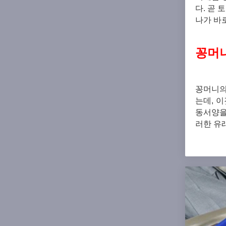
다.
곧 
나가 바로
꽁머
꽁머니
의
는데,
이
동서양을
러한 유