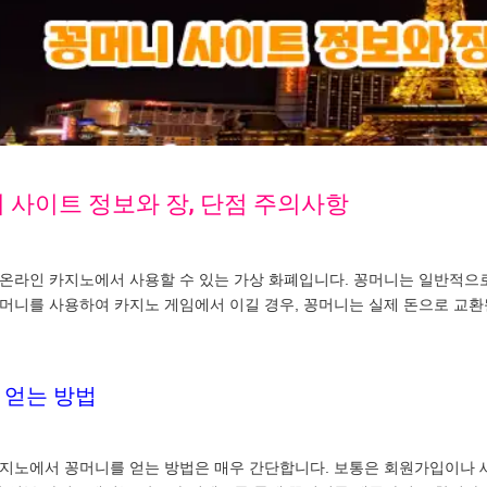
 사이트 정보와 장, 단점 주의사항
온라인 카지노에서 사용할 수 있는 가상 화폐입니다. 꽁머니는 일반적으로
머니를 사용하여 카지노 게임에서 이길 경우, 꽁머니는 실제 돈으로 교환
 얻는 방법
지노에서 꽁머니를 얻는 방법은 매우 간단합니다. 보통은 회원가입이나 새