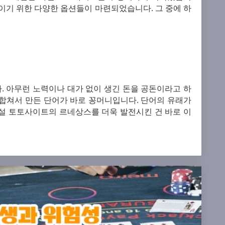
이기 위한 다양한 옵션들이 마련되었습니다. 그 중에 하
다. 아무런 노력이나 대가 없이 생긴 돈을 공돈이라고 하
를 합쳐서 만든 단어가 바로 꽁머니입니다. 단어의 유래가
설 토토사이트의 르네상스를 더욱 발전시킨 건 바로 이