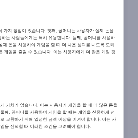
 가지 장점이 있습니다. 첫째, 꽁머니는 사용자가 실제 돈을
접하는 사람들에게는 특히 유용합니다. 둘째, 꽁머니를 사용하
실제 돈을 사용하여 게임을 할 때 더 나은 성과를 내도록 도와
은 게임을 즐길 수 있습니다. 이는 사용자에게 더 많은 게임 경
게 가치가 없습니다. 이는 사용자가 게임을 할 때 더 많은 돈을
둘째, 꽁머니를 사용하여 게임을 할 때는 게임을 신중하게 선
로 교환하기 위해 일정한 금액 이상을 이겨야 합니다. 이는 사
게임을 선택할 때 이러한 조건을 고려해야 합니다.