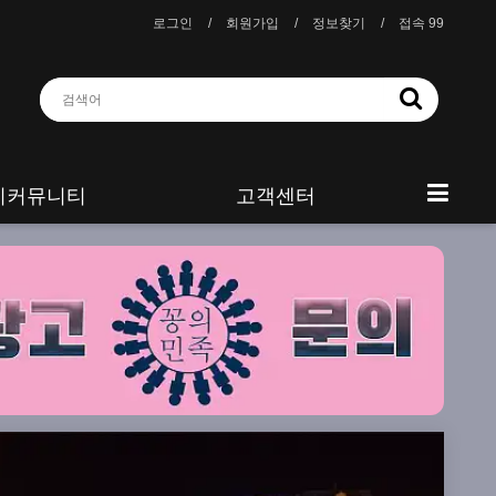
로그인
회원가입
정보찾기
접속 99
니커뮤니티
고객센터