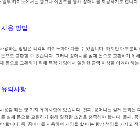
한 일부 카지노에서는 광고나 이벤트를 통해 꽁머니를 제공하기도 합니다.
 사용 방법
사용하는 방법은 각각의 카지노마다 다를 수 있습니다. 하지만 대부분의 
 돈으로 교환할 수 있습니다. 그러나 꽁머니를 실제 돈으로 교환하기 위
제 돈으로 교환하기 위해 특정 게임에서 일정한 금액 이상을 이겨야 하는
 유의사항
사용할 때는 몇 가지 유의사항이 있습니다. 첫째, 꽁머니는 실제 돈과는 
니를 실제 돈으로 교환하기 위해 일정한 조건을 충족해야 합니다. 둘째, 
야 합니다. 즉, 꽁머니를 사용하여 게임을 할 때는 항상 책임을 가지고 