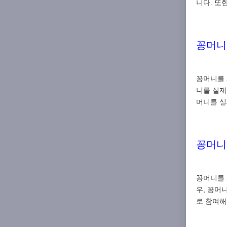
니다. 또
꽁머니
꽁머니를 
니를 실제
머니를 실
꽁머니
꽁머니를 
우, 꽁머
로 참여해