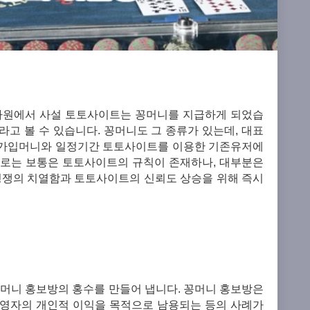
 차원에서 사설 토토사이트는 꽁머니를 지급하게 되었습
라고 볼 수 있습니다.
꽁머니도 그 종류가 있는데, 대표
 가입머니와 일정기간 토토사이트를 이용한 기존유저에
로는 보통은 토토사이트의 규칙이 존재하나, 대부분은
 경쟁의 치열함과 토토사이트의 신뢰도 상승을 위해 즉시
머니 홍보방의 홍수를 만들어 냅니다.
꽁머니 홍보방은
영자의 개인적 이익을 목적으로 남용되는 등의 사례가