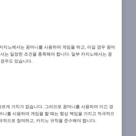
카지노에서는 꽁머니를 사용하여 게임을 하고, 이길 경우 꽁머
해서는 일정한 조건을 충족해야 합니다. 일부 카지노에서는 꽁
 경우도 있습니다.
다르게 가치가 없습니다. 그러므로 꽁머니를 사용하여 이긴 경
꽁머니를 사용하여 게임을 할 때는 항상 책임을 가지고 적극적으
적극적으로 참여하고, 카지노 규칙을 준수해야 합니다.