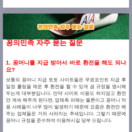
꽁의민족 자주 묻는 질문
1. 꽁머니를 지급 받아서 바로 환전을 해도 되나
요?
보통의 꽁머니 지급 토토 사이트들은 무료포인트 지급 후
일정 롤링을 채운 후 환전을 할 수 있게 끔 규정을 명시해
두는게 대부분입니다.
만약 사이트 이용도 하지않고 환전
만 계속 해주게 된다면, 업체측 피해는 물론이고 꽁머니 악
용 사례들이 너무 많이 발생하기 때문에 요즘은 환전만 해
주는 업체들은 거의 사라지는 추세입니다.
그렇기 때문에
꽁머니 규정을 준수하여 이용하시길 당부 드립니다.