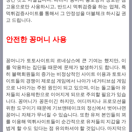
고용으로만 사용하시고, 반드시 먹튀검증을 하는 업체, 즉
먹튀검증사이트를 통해서 그 안정성을 더블체크 하시길 권
고 드립니다.
안전한 꽁머니 사용
꽁머니가 토토사이트의 르네상스에 큰 기여는 했지만, 이
를 악용하는 집단들 때문에 문제가 발생하기도 합니다.
특
히 블랙회원들의 증가는 비정상적인 사이트 이용과 토토사
이트들의 경쟁이 제로섬 게임에서 나아가 네거티브섬 게임
으로 나아가는 주된 원인이 되고 있으며, 이는 돌고돌아 유
저들의 사용제한으로 이어지게 되므로 주의할 필요가 있습
니다.
꽁머니가 꽁돈이긴 하지만, 어디까지나 프로모션을
위한 도구이기 때문에 기브앤테이크의 정신에서 벗어나면
꽁머니 자체가 무너질 수 있습니다.
또한 유저 본인들의 꾀
를 이용해 먹튀사이트들이 순간적으로 유저들의 지갑을 가
볍게 할 수도 있다는 점 유의하셔야 할 것입니다.
마지막으