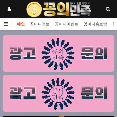
메인
꽁머니정보
꽁머니이벤트
꽁머니홍보방
꽁