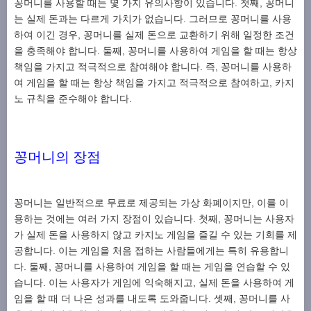
꽁머니를 사용할 때는 몇 가지 유의사항이 있습니다. 첫째, 꽁머니
는 실제 돈과는 다르게 가치가 없습니다. 그러므로 꽁머니를 사용
하여 이긴 경우, 꽁머니를 실제 돈으로 교환하기 위해 일정한 조건
을 충족해야 합니다. 둘째, 꽁머니를 사용하여 게임을 할 때는 항상
책임을 가지고 적극적으로 참여해야 합니다. 즉, 꽁머니를 사용하
여 게임을 할 때는 항상 책임을 가지고 적극적으로 참여하고, 카지
노 규칙을 준수해야 합니다.
꽁머니의 장점
꽁머니는 일반적으로 무료로 제공되는 가상 화폐이지만, 이를 이
용하는 것에는 여러 가지 장점이 있습니다. 첫째, 꽁머니는 사용자
가 실제 돈을 사용하지 않고 카지노 게임을 즐길 수 있는 기회를 제
공합니다. 이는 게임을 처음 접하는 사람들에게는 특히 유용합니
다. 둘째, 꽁머니를 사용하여 게임을 할 때는 게임을 연습할 수 있
습니다. 이는 사용자가 게임에 익숙해지고, 실제 돈을 사용하여 게
임을 할 때 더 나은 성과를 내도록 도와줍니다. 셋째, 꽁머니를 사