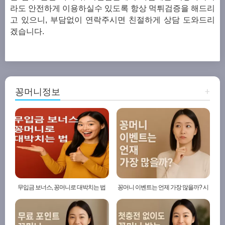
라도 안전하게 이용하실수 있도록 항상 먹튀검증을 해드리
고 있으니, 부담없이 연락주시면 친절하게 상담 도와드리
겠습니다.
꽁머니정보
+
무입금 보너스, 꽁머니로 대박치는 법
꽁머니 이벤트는 언제 가장 많을까? 시
기별 정리