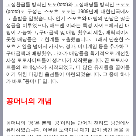
고정환급률 방식인 토토(toto)와 고정배당률 방식인 프로토
(proto)로 구성된 스포츠 토토는 1989년에 대한민국에서
그 출발을 알렸습니다.
인기 스포츠와 배팅의 만남은 많은
성공을 이루었으나, 배트맨 이라는 특정 사이트에서만 배
팅이 가능하고, 구매금액 및 배팅 횟수의 제한, 매력적이지
못한 배당률은 그 한계를 노출했습니다.
그래서 단순한 스
포츠 게임을 넘어서 카지노, 경마, 미니게임 등을 추가하고
구매금액과 배팅횟수, 나아가 배당률을 획기적으로 개선한
사설 토토사이트들이 생겨나기 시작했습니다.
곧 토토사이
트들의 르네상스가 시작되었고, 더 많은 유저들을 끌어들
이기 위한 다양한 옵션들이 마련되었습니다. 그 중에 하나
가 바로 "꽁머니" 입니다.
꽁머니의 개념
꽁머니
의 ‘꽁’은 본래 ‘공’이라는 단어의 전라도 방언에서
유래하였습니다. 아무런 노력이나 대가 없이 생긴 돈을 공