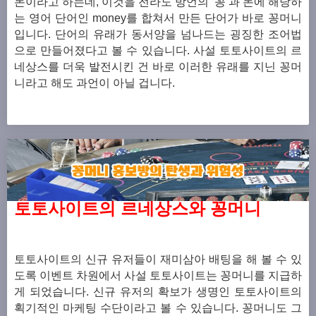
돈이라고 하는데,
이것을 전라도 방언의 ‘꽁’과 돈에 해당하
는 영어 단어인 money를 합쳐서 만든 단어가 바로 꽁머니
입니다. 단어의 유래가 동서양을 넘나드는 굉징한 조어법
으로 만들어졌다고 볼 수 있습니다.
사설 토토사이트의 르
네상스를 더욱 발전시킨 건 바로 이러한 유래를 지닌 꽁머
니라고 해도 과언이 아닐 겁니다.
토토사이트의 르네상스와 꽁머니
토토사이트의 신규 유저들이 재미삼아 배팅을 해 볼 수 있
도록 이벤트 차원에서 사설 토토사이트는 꽁머니를 지급하
게 되었습니다. 신규 유저의 확보가 생명인 토토사이트의
획기적인 마케팅 수단이라고 볼 수 있습니다.
꽁머니도 그