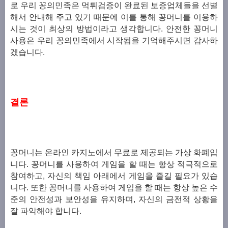
로 우리 꽁의민족은 먹튀검증이 완료된 보증업체들을 선별
해서 안내해 주고 있기 때문에 이를 통해 꽁머니를 이용하
시는 것이 최상의 방법이라고 생각합니다.
안전한 꽁머니
사용은 우리 꽁의민족에서 시작됨을 기억해주시면 감사하
겠습니다.
결론
꽁머니는 온라인 카지노에서 무료로 제공되는 가상 화폐입
니다. 꽁머니를 사용하여 게임을 할 때는 항상 적극적으로
참여하고, 자신의 책임 아래에서 게임을 즐길 필요가 있습
니다. 또한 꽁머니를 사용하여 게임을 할 때는 항상 높은 수
준의 안전성과 보안성을 유지하며, 자신의 금전적 상황을
잘 파악해야 합니다.