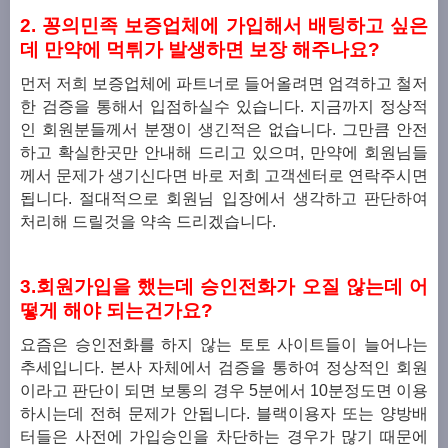
2. 꽁의민족 보증업체에 가입해서 배팅하고 싶은
데 만약에 먹튀가 발생하면 보장 해주나요?
먼저 저희 보증업체에 파트너로 들어올려면 엄격하고 철저
한 검증을 통해서 입점하실수 있습니다. 지금까지 정상적
인 회원분들께서 분쟁이 생긴적은 없습니다.
그만큼 안전
하고 확실한곳만 안내해 드리고 있으며, 만약에 회원님들
께서 문제가 생기신다면 바로 저희 고객센터로 연락주시면
됩니다.
절대적으로 회원님 입장에서 생각하고 판단하여
처리해 드릴것을 약속 드리겠습니다.
3.회원가입을 했는데 승인전화가 오질 않는데 어
떻게 해야 되는건가요?
요즘은 승인전화를 하지 않는 토토 사이트들이 늘어나는
추세입니다. 본사 자체에서 검증을 통하여 정상적인 회원
이라고 판단이 되면 보통의 경우 5분에서 10분정도면 이용
하시는데 전혀 문제가 안됩니다.
블랙이용자 또는 양방배
터들은 사전에 가입승인을 차단하는 경우가 많기 때문에