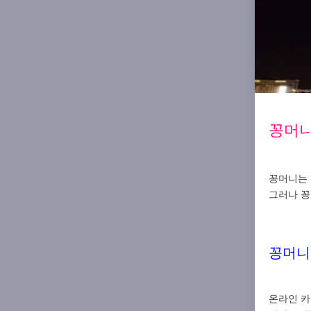
꽁머니
꽁머니는 
그러나 꽁
꽁머니
온라인 카