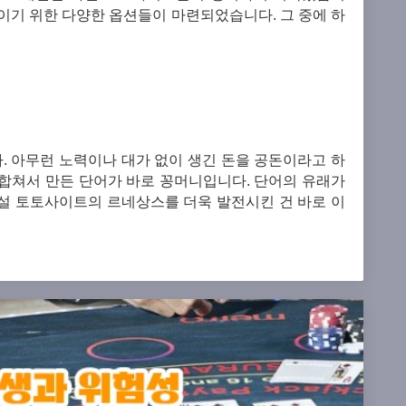
이기 위한 다양한 옵션들이 마련되었습니다. 그 중에 하
다. 아무런 노력이나 대가 없이 생긴 돈을 공돈이라고 하
를 합쳐서 만든 단어가 바로 꽁머니입니다. 단어의 유래가
설 토토사이트의 르네상스를 더욱 발전시킨 건 바로 이