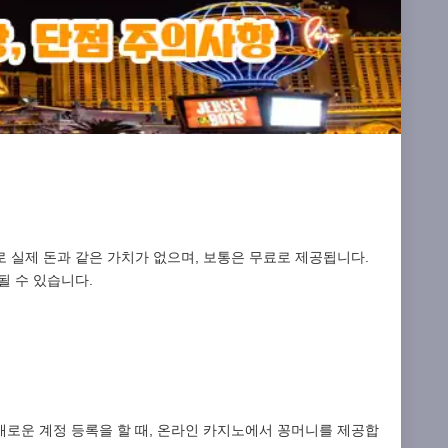
 실제 돈과 같은 가치가 없으며, 보통은 무료로 제공됩니다.
될 수 있습니다.
로운 계정 등록을 할 때, 온라인 카지노에서 꽁머니를 제공합