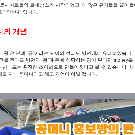
토토사이트들의 르네상스가 시작되었고, 더 많은 유저들을 끌어들
 "꽁머니" 입니다.
니의 개념
 ‘꽁’은 본래 ‘공’이라는 단어의 전라도 방언에서 유래하였습니
것을 전라도 방언의 ‘꽁’과 돈에 해당하는 영어 단어인 money
 넘나드는 굉징한 조어법으로 만들어졌다고 볼 수 있습니다.
사
래를 지닌 꽁머니라고 해도 과언이 아닐 겁니다.