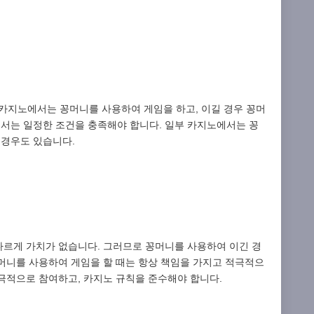
카지노에서는 꽁머니를 사용하여 게임을 하고, 이길 경우 꽁머
해서는 일정한 조건을 충족해야 합니다. 일부 카지노에서는 꽁
 경우도 있습니다.
다르게 가치가 없습니다. 그러므로 꽁머니를 사용하여 이긴 경
꽁머니를 사용하여 게임을 할 때는 항상 책임을 가지고 적극적으
적극적으로 참여하고, 카지노 규칙을 준수해야 합니다.