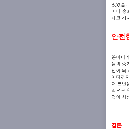
있었습니
머니 홍
체크 하
안전
꽁머니가
들의 증
인이 되
어디까지
저 본인
막으로 
것이 최
결론