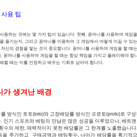
 사용 팁
사용하는 것에는 몇 가지 팁이 있습니다. 첫째, 꽁머니를 사용하여 게임을
을 즐기는지, 그리고 꽁머니를 이용하여 그 게임에서 어떻게 이길 수 있는
 자신의 경험을 쌓는 것이 중요합니다. 꽁머니를 사용하여 게임을 할 때
째, 꽁머니를 사용하여 게임을 할 때는 항상 책임을 가지고 플레이해야 합니
배할 때는 이를 인정하고 배우는 기회로 삼아야 합니다.
니가 생겨난 배경
 방식인 토토(toto)와 고정배당률 방식인 프로토(proto)로 
.
인기 스포츠와 배팅의 만남은 많은 성공을 이루었으나, 배트맨
 횟수의 제한, 매력적이지 못한 배당률은 그 한계를 노출했습니다
등을 추가하고 구매금액과 배팅횟수, 나아가 배당률을 획기적