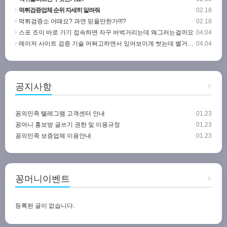
먹튀검증업체 순위 자세히 알려줘
02.18
먹튀검증소 어때요? 과연 믿을만한가!!!?
02.18
스포 조이 바로 가기 접속하면 자꾸 버벅거리는데 왜그러는걸까요
04.04
메이저 사이트 검증 기술 어쩌고하면서 있어보이게 썻는데 별거없을듯
04.04
공지사항
+
꽁의민족 텔레그램 고객센터 안내
01.23
꽁머니 홍보방 글쓰기 권한 및 이용규정
01.23
꽁의민족 보증업체 이용안내
01.23
꽁머니이벤트
+
등록된 글이 없습니다.