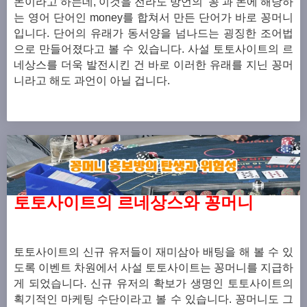
돈이라고 하는데,
이것을 전라도 방언의 ‘꽁’과 돈에 해당하
는 영어 단어인 money를 합쳐서 만든 단어가 바로 꽁머니
입니다. 단어의 유래가 동서양을 넘나드는 굉징한 조어법
으로 만들어졌다고 볼 수 있습니다.
사설 토토사이트의 르
네상스를 더욱 발전시킨 건 바로 이러한 유래를 지닌 꽁머
니라고 해도 과언이 아닐 겁니다.
토토사이트의 르네상스와 꽁머니
토토사이트의 신규 유저들이 재미삼아 배팅을 해 볼 수 있
도록 이벤트 차원에서 사설 토토사이트는 꽁머니를 지급하
게 되었습니다. 신규 유저의 확보가 생명인 토토사이트의
획기적인 마케팅 수단이라고 볼 수 있습니다.
꽁머니도 그