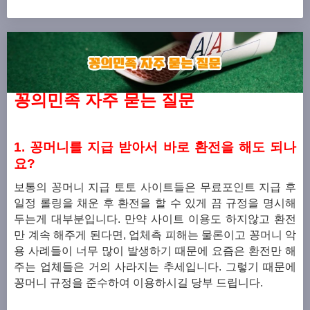
꽁의민족 자주 묻는 질문
1. 꽁머니를 지급 받아서 바로 환전을 해도 되나
요?
보통의 꽁머니 지급 토토 사이트들은 무료포인트 지급 후
일정 롤링을 채운 후 환전을 할 수 있게 끔 규정을 명시해
두는게 대부분입니다.
만약 사이트 이용도 하지않고 환전
만 계속 해주게 된다면, 업체측 피해는 물론이고 꽁머니 악
용 사례들이 너무 많이 발생하기 때문에 요즘은 환전만 해
주는 업체들은 거의 사라지는 추세입니다.
그렇기 때문에
꽁머니 규정을 준수하여 이용하시길 당부 드립니다.