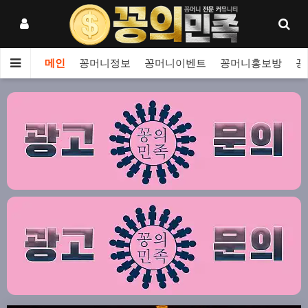
메인
꽁머니정보
꽁머니이벤트
꽁머니홍보방
꽁