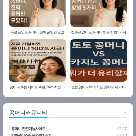
무료 포인트 꽁머니, 진짜 꿀팁만 모았
첫충전 없이도 꽁머니 받는 방법 5가지
다!
꽁머니 주는 사이트 추천, 2025 최신 리
토토 꽁머니 vs 카지노 꽁머니, 뭐가 더
스트
유리할까?
꽁머니커뮤니티
+
꽁머니 환전가능사이트
02.27
먹튀폴리스란 무엇인가요?
02.18