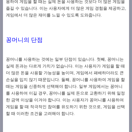
용하여 게임을 할 때는 실제 돈을 사용하는 것보다 더 많은 게임을
즐길 수 있습니다. 이는 사용자에게 더 많은 게임 경험을 제공하고,
게임에서 더 많은 재미를 느낄 수 있도록 도와줍니다.
꽁머니의 단점
꽁머니를 사용하는 것에는 일부 단점이 있습니다. 첫째, 꽁머니는
실제 돈과는 다르게 가치가 없습니다. 이는 사용자가 게임을 할 때
더 많은 돈을 사용할 가능성을 높이며, 게임에서 패배하더라도 큰
손실을 입지 않기 때문입니다. 둘째, 꽁머니를 사용하여 게임을 할
때는 게임을 신중하게 선택해야 합니다. 일부 게임에서는 꽁머니
를 사용하여 이길 경우, 꽁머니를 실제 돈으로 교환하기 위해 일정
한 금액 이상을 이겨야 합니다. 이는 사용자가 꽁머니를 사용하여
게임을 할 때 적극적인 참여를 유도하기 위한 것으로, 게임을 선택
할 때 이러한 조건을 고려해야 합니다.