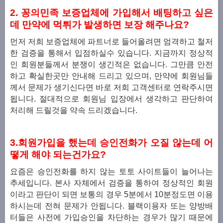
2. 꽁의민족 보증업체에 가입해서 배팅하고 싶은
데 만약에 먹튀가 발생하면 보장 해주나요?
먼저 저희 보증업체에 파트너로 들어올려면 엄격하고 철저
한 검증을 통해서 입점하실수 있습니다. 지금까지 정상적
인 회원분들께서 분쟁이 생긴적은 없습니다.
그만큼 안전
하고 확실한곳만 안내해 드리고 있으며, 만약에 회원님들
께서 문제가 생기신다면 바로 저희 고객센터로 연락주시면
됩니다.
절대적으로 회원님 입장에서 생각하고 판단하여
처리해 드릴것을 약속 드리겠습니다.
3.회원가입을 했는데 승인전화가 오질 않는데 어
떻게 해야 되는건가요?
요즘은 승인전화를 하지 않는 토토 사이트들이 늘어나는
추세입니다. 본사 자체에서 검증을 통하여 정상적인 회원
이라고 판단이 되면 보통의 경우 5분에서 10분정도면 이용
하시는데 전혀 문제가 안됩니다.
블랙이용자 또는 양방배
터들은 사전에 가입승인을 차단하는 경우가 많기 때문에