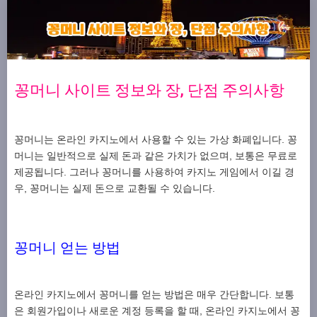
꽁머니 사이트 정보와 장, 단점 주의사항
꽁머니는 온라인 카지노에서 사용할 수 있는 가상 화폐입니다. 꽁
머니는 일반적으로 실제 돈과 같은 가치가 없으며, 보통은 무료로
제공됩니다. 그러나 꽁머니를 사용하여 카지노 게임에서 이길 경
우, 꽁머니는 실제 돈으로 교환될 수 있습니다.
꽁머니 얻는 방법
온라인 카지노에서 꽁머니를 얻는 방법은 매우 간단합니다. 보통
은 회원가입이나 새로운 계정 등록을 할 때, 온라인 카지노에서 꽁