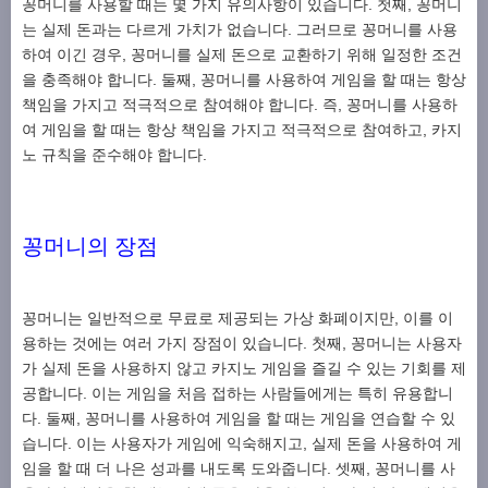
꽁머니를 사용할 때는 몇 가지 유의사항이 있습니다. 첫째, 꽁머니
는 실제 돈과는 다르게 가치가 없습니다. 그러므로 꽁머니를 사용
하여 이긴 경우, 꽁머니를 실제 돈으로 교환하기 위해 일정한 조건
을 충족해야 합니다. 둘째, 꽁머니를 사용하여 게임을 할 때는 항상
책임을 가지고 적극적으로 참여해야 합니다. 즉, 꽁머니를 사용하
여 게임을 할 때는 항상 책임을 가지고 적극적으로 참여하고, 카지
노 규칙을 준수해야 합니다.
꽁머니의 장점
꽁머니는 일반적으로 무료로 제공되는 가상 화폐이지만, 이를 이
용하는 것에는 여러 가지 장점이 있습니다. 첫째, 꽁머니는 사용자
가 실제 돈을 사용하지 않고 카지노 게임을 즐길 수 있는 기회를 제
공합니다. 이는 게임을 처음 접하는 사람들에게는 특히 유용합니
다. 둘째, 꽁머니를 사용하여 게임을 할 때는 게임을 연습할 수 있
습니다. 이는 사용자가 게임에 익숙해지고, 실제 돈을 사용하여 게
임을 할 때 더 나은 성과를 내도록 도와줍니다. 셋째, 꽁머니를 사