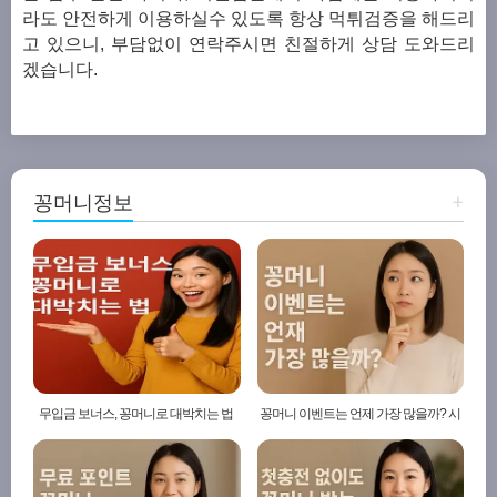
라도 안전하게 이용하실수 있도록 항상 먹튀검증을 해드리
고 있으니, 부담없이 연락주시면 친절하게 상담 도와드리
겠습니다.
꽁머니정보
+
무입금 보너스, 꽁머니로 대박치는 법
꽁머니 이벤트는 언제 가장 많을까? 시
기별 정리