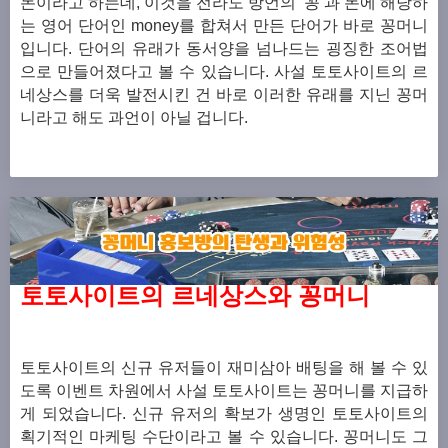
돈이라고 하는데,
이것을 전라도 방언의 ‘꽁’과 돈에 해당하
는 영어 단어인 money를 합쳐서 만든 단어가 바로 꽁머니
입니다. 단어의 유래가 동서양을 넘나드는 굉징한 조어법
으로 만들어졌다고 볼 수 있습니다.
사설 토토사이트의 르
네상스를 더욱 발전시킨 건 바로 이러한 유래를 지닌 꽁머
니라고 해도 과언이 아닐 겁니다.
토토사이트의 르네상스와 꽁머니
토토사이트의 신규 유저들이 재미삼아 배팅을 해 볼 수 있
도록 이벤트 차원에서 사설 토토사이트는 꽁머니를 지급하
게 되었습니다. 신규 유저의 확보가 생명인 토토사이트의
획기적인 마케팅 수단이라고 볼 수 있습니다.
꽁머니도 그