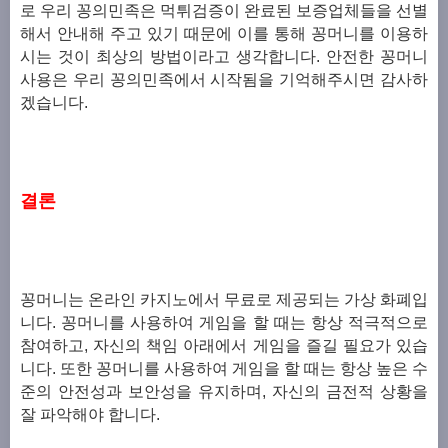
로 우리 꽁의민족은 먹튀검증이 완료된 보증업체들을 선별
해서 안내해 주고 있기 때문에 이를 통해 꽁머니를 이용하
시는 것이 최상의 방법이라고 생각합니다.
안전한 꽁머니
사용은 우리 꽁의민족에서 시작됨을 기억해주시면 감사하
겠습니다.
결론
꽁머니는 온라인 카지노에서 무료로 제공되는 가상 화폐입
니다. 꽁머니를 사용하여 게임을 할 때는 항상 적극적으로
참여하고, 자신의 책임 아래에서 게임을 즐길 필요가 있습
니다. 또한 꽁머니를 사용하여 게임을 할 때는 항상 높은 수
준의 안전성과 보안성을 유지하며, 자신의 금전적 상황을
잘 파악해야 합니다.