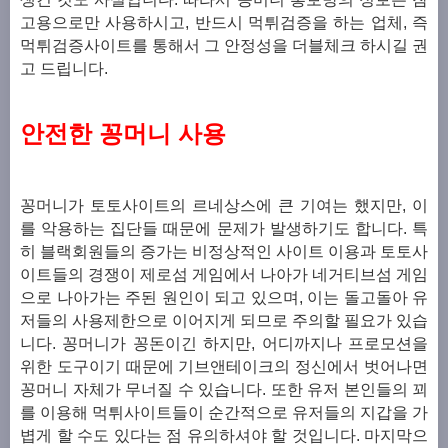
고용으로만 사용하시고, 반드시 먹튀검증을 하는 업체, 즉
먹튀검증사이트를 통해서 그 안정성을 더블체크 하시길 권
고 드립니다.
안전한 꽁머니 사용
꽁머니가 토토사이트의 르네상스에 큰 기여는 했지만, 이
를 악용하는 집단들 때문에 문제가 발생하기도 합니다.
특
히 블랙회원들의 증가는 비정상적인 사이트 이용과 토토사
이트들의 경쟁이 제로섬 게임에서 나아가 네거티브섬 게임
으로 나아가는 주된 원인이 되고 있으며, 이는 돌고돌아 유
저들의 사용제한으로 이어지게 되므로 주의할 필요가 있습
니다.
꽁머니가 꽁돈이긴 하지만, 어디까지나 프로모션을
위한 도구이기 때문에 기브앤테이크의 정신에서 벗어나면
꽁머니 자체가 무너질 수 있습니다.
또한 유저 본인들의 꾀
를 이용해 먹튀사이트들이 순간적으로 유저들의 지갑을 가
볍게 할 수도 있다는 점 유의하셔야 할 것입니다.
마지막으