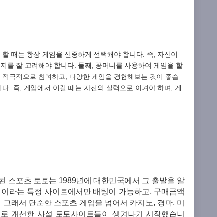
 할 때는 항상 게임을 신중하게 선택해야 합니다. 즉, 자신이
지를 잘 고려해야 합니다. 둘째, 꽁머니를 사용하여 게임을 할
는 적극적으로 참여하고, 다양한 게임을 경험해보는 것이 좋습
다. 즉, 게임에서 이길 때는 자신의 실력으로 이겨야 하며, 게
구성된 스포츠 토토는 1989년에 대한민국에서 그 출발을 알
 이라는 특정 사이트에서만 배팅이 가능하고, 구매금액
.
그래서 단순한 스포츠 게임을 넘어서 카지노, 경마, 미
으로 개선한 사설 토토사이트들이 생겨나기 시작했습니