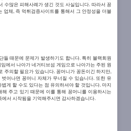
 수많은 피해사례가 생긴 것도 사실입니다. 따라서 꽁
 업체, 즉 먹튀검증사이트를 통해서 그 안정성을 더블
단들 때문에 문제가 발생하기도 합니다.
특히 블랙회원
게임에서 나아가 네거티브섬 게임으로 나아가는 주된 원
로 주의할 필요가 있습니다.
꽁머니가 꽁돈이긴 하지만,
벗어나면 꽁머니 자체가 무너질 수 있습니다.
또한 유
볍게 할 수도 있다는 점 유의하셔야 할 것입니다.
마지
해 주고 있기 때문에 이를 통해 꽁머니를 이용하시는
족에서 시작됨을 기억해주시면 감사하겠습니다.