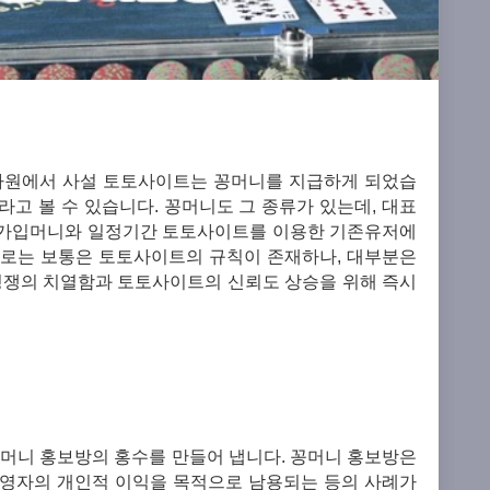
 차원에서 사설 토토사이트는 꽁머니를 지급하게 되었습
라고 볼 수 있습니다.
꽁머니도 그 종류가 있는데, 대표
 가입머니와 일정기간 토토사이트를 이용한 기존유저에
로는 보통은 토토사이트의 규칙이 존재하나, 대부분은
 경쟁의 치열함과 토토사이트의 신뢰도 상승을 위해 즉시
머니 홍보방의 홍수를 만들어 냅니다.
꽁머니 홍보방은
영자의 개인적 이익을 목적으로 남용되는 등의 사례가