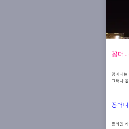
꽁머니
꽁머니는 
그러나 꽁
꽁머니
온라인 카