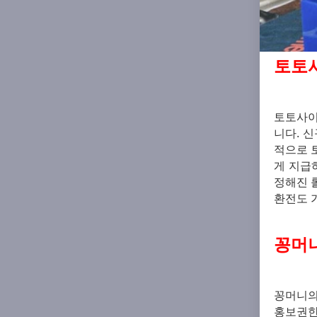
토토
토토사이
니다. 
적으로 
게 지급
정해진 
환전도 
꽁머
꽁머니의
홍보권한