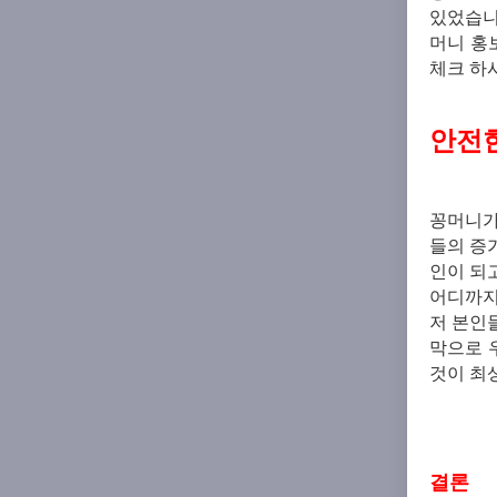
있었습니
머니 홍
체크 하
안전
꽁머니가
들의 증
인이 되
어디까지
저 본인
막으로 
것이 최
결론