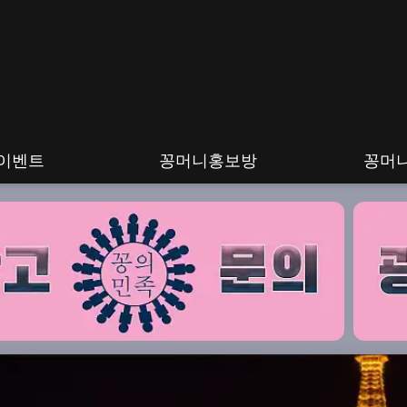
이벤트
꽁머니홍보방
꽁머