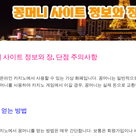
 사이트 정보와 장, 단점 주의사항
온라인 카지노에서 사용할 수 있는 가상 화폐입니다. 꽁머니는 일반적으로
머니를 사용하여 카지노 게임에서 이길 경우, 꽁머니는 실제 돈으로 교환
 얻는 방법
지노에서 꽁머니를 얻는 방법은 매우 간단합니다. 보통은 회원가입이나 새