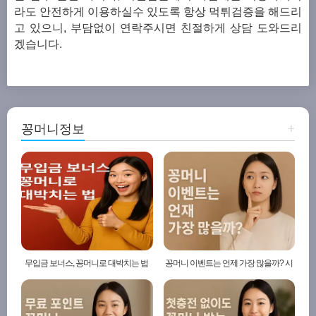
라도 안전하게 이용하실수 있도록 항상 먹튀검증을 해드리
고 있으니, 부담없이 연락주시면 친절하게 상담 도와드리
겠습니다.
꽁머니정보
+
무입금 보너스, 꽁머니로 대박치는 법
꽁머니 이벤트는 언제 가장 많을까? 시
기별 정리