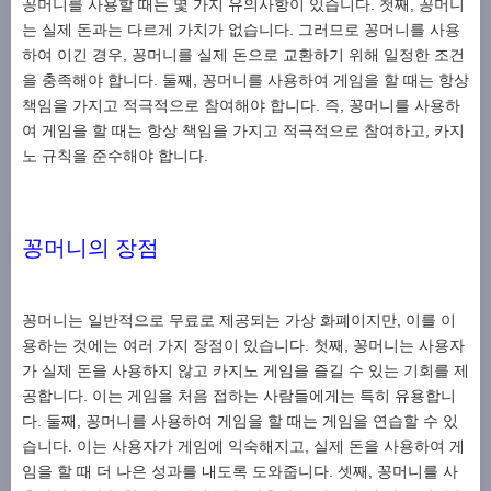
꽁머니를 사용할 때는 몇 가지 유의사항이 있습니다. 첫째, 꽁머니
는 실제 돈과는 다르게 가치가 없습니다. 그러므로 꽁머니를 사용
하여 이긴 경우, 꽁머니를 실제 돈으로 교환하기 위해 일정한 조건
을 충족해야 합니다. 둘째, 꽁머니를 사용하여 게임을 할 때는 항상
책임을 가지고 적극적으로 참여해야 합니다. 즉, 꽁머니를 사용하
여 게임을 할 때는 항상 책임을 가지고 적극적으로 참여하고, 카지
노 규칙을 준수해야 합니다.
꽁머니의 장점
꽁머니는 일반적으로 무료로 제공되는 가상 화폐이지만, 이를 이
용하는 것에는 여러 가지 장점이 있습니다. 첫째, 꽁머니는 사용자
가 실제 돈을 사용하지 않고 카지노 게임을 즐길 수 있는 기회를 제
공합니다. 이는 게임을 처음 접하는 사람들에게는 특히 유용합니
다. 둘째, 꽁머니를 사용하여 게임을 할 때는 게임을 연습할 수 있
습니다. 이는 사용자가 게임에 익숙해지고, 실제 돈을 사용하여 게
임을 할 때 더 나은 성과를 내도록 도와줍니다. 셋째, 꽁머니를 사