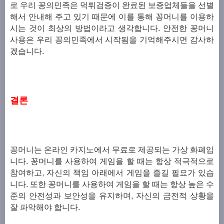
로 우리 꽁의민족은 먹튀검증이 완료된 보증업체들을 선별
해서 안내해 주고 있기 때문에 이를 통해 꽁머니를 이용하
시는 것이 최상의 방법이라고 생각합니다.
안전한 꽁머니
사용은 우리 꽁의민족에서 시작됨을 기억해주시면 감사하
겠습니다.
결론
꽁머니는 온라인 카지노에서 무료로 제공되는 가상 화폐입
니다. 꽁머니를 사용하여 게임을 할 때는 항상 적극적으로
참여하고, 자신의 책임 아래에서 게임을 즐길 필요가 있습
니다. 또한 꽁머니를 사용하여 게임을 할 때는 항상 높은 수
준의 안전성과 보안성을 유지하며, 자신의 금전적 상황을
잘 파악해야 합니다.