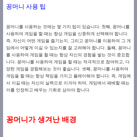
꽁머니 사용 팁
꽁머니를 사용하는 것에는 몇 가지 팁이 있습니다. 첫째, 꽁머니를
사용하여 게임을 할 때는 항상 게임을 신중하게 선택해야 합니다.
즉, 자신이 어떤 게임을 즐기는지, 그리고 꽁머니를 이용하여 그 게
임에서 어떻게 이길 수 있는지를 잘 고려해야 합니다. 둘째, 꽁머니
를 사용하여 게임을 할 때는 항상 자신의 경험을 쌓는 것이 중요합
니다. 꽁머니를 사용하여 게임을 할 때는 적극적으로 참여하고, 다
양한 게임을 경험해보는 것이 좋습니다. 셋째, 꽁머니를 사용하여
게임을 할 때는 항상 책임을 가지고 플레이해야 합니다. 즉, 게임에
서 이길 때는 자신의 실력으로 이겨야 하며, 게임에서 패배할 때는
이를 인정하고 배우는 기회로 삼아야 합니다.
꽁머니가 생겨난 배경