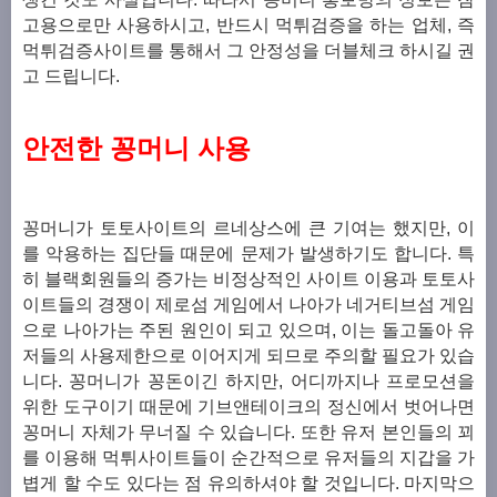
고용으로만 사용하시고, 반드시 먹튀검증을 하는 업체, 즉
먹튀검증사이트를 통해서 그 안정성을 더블체크 하시길 권
고 드립니다.
안전한 꽁머니 사용
꽁머니가 토토사이트의 르네상스에 큰 기여는 했지만, 이
를 악용하는 집단들 때문에 문제가 발생하기도 합니다.
특
히 블랙회원들의 증가는 비정상적인 사이트 이용과 토토사
이트들의 경쟁이 제로섬 게임에서 나아가 네거티브섬 게임
으로 나아가는 주된 원인이 되고 있으며, 이는 돌고돌아 유
저들의 사용제한으로 이어지게 되므로 주의할 필요가 있습
니다.
꽁머니가 꽁돈이긴 하지만, 어디까지나 프로모션을
위한 도구이기 때문에 기브앤테이크의 정신에서 벗어나면
꽁머니 자체가 무너질 수 있습니다.
또한 유저 본인들의 꾀
를 이용해 먹튀사이트들이 순간적으로 유저들의 지갑을 가
볍게 할 수도 있다는 점 유의하셔야 할 것입니다.
마지막으