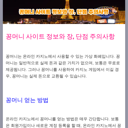
꽁머니 사이트 정보와 장, 단점 주의사항
꽁머니는 온라인 카지노에서 사용할 수 있는 가상 화폐입니다. 꽁
머니는 일반적으로 실제 돈과 같은 가치가 없으며, 보통은 무료로
제공됩니다. 그러나 꽁머니를 사용하여 카지노 게임에서 이길 경
우, 꽁머니는 실제 돈으로 교환될 수 있습니다.
꽁머니 얻는 방법
온라인 카지노에서 꽁머니를 얻는 방법은 매우 간단합니다. 보통
은 회원가입이나 새로운 계정 등록을 할 때, 온라인 카지노에서 꽁