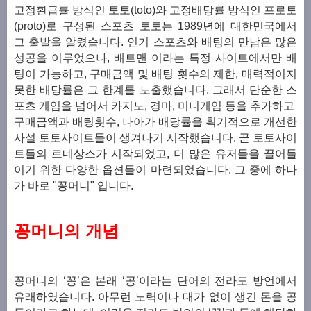
고정환급률 방식인 토토(toto)와 고정배당률 방식인 프로토
(proto)로 구성된 스포츠 토토는 1989년에 대한민국에서
그 출발을 알렸습니다.
인기 스포츠와 배팅의 만남은 많은
성공을 이루었으나, 배트맨 이라는 특정 사이트에서만 배
팅이 가능하고, 구매금액 및 배팅 횟수의 제한, 매력적이지
못한 배당률은 그 한계를 노출했습니다.
그래서 단순한 스
포츠 게임을 넘어서 카지노, 경마, 미니게임 등을 추가하고
구매금액과 배팅횟수, 나아가 배당률을 획기적으로 개선한
사설 토토사이트들이 생겨나기 시작했습니다.
곧 토토사이
트들의 르네상스가 시작되었고, 더 많은 유저들을 끌어들
이기 위한 다양한 옵션들이 마련되었습니다. 그 중에 하나
가 바로 "꽁머니" 입니다.
꽁머니의 개념
꽁머니
의 ‘꽁’은 본래 ‘공’이라는 단어의 전라도 방언에서
유래하였습니다. 아무런 노력이나 대가 없이 생긴 돈을 공