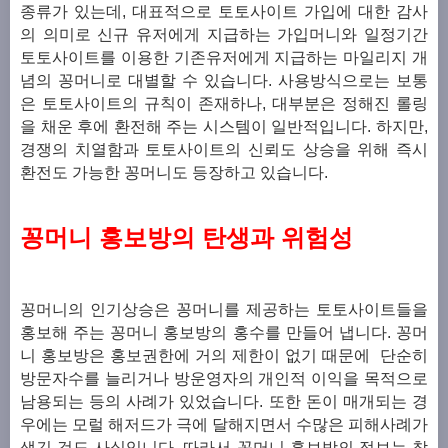
종류가 있는데, 대표적으로 토토사이트 가입에 대한 감사
의 의미로 신규 유저에게 지급하는 가입머니와 일정기간
토토사이트를 이용한 기존유저에게 지급하는 마일리지 개
념의 꽁머니로 대별할 수 있습니다.
사용방식으로는 보통
은 토토사이트의 규칙이 존재하나, 대부분은 정해진 롤링
을 채운 후에 환전해 주는 시스템이 일반적입니다. 하지만,
경쟁의 치열함과 토토사이트의 신뢰도 상승을 위해 즉시
환전도 가능한 꽁머니도 등장하고 있습니다.
꽁머니 홍보방의 탄생과 위험성
꽁머니의 인기상승은 꽁머니를 제공하는 토토사이트들을
홍보해 주는 꽁머니 홍보방의 홍수를 만들어 냅니다.
꽁머
니 홍보방은 홍보권한에 거의 제한이 없기 때문에 단순히
방문자수를 늘리거나 방운영자의 개인적 이익을 목적으로
남용되는 등의 사례가 있었습니다.
또한 돈이 매개되는 경
우에는 모럴 해저드가 극에 달해지면서 수많은 피해사례가
생긴 것도 사실입니다. 따라서 꽁머니 홍보방의 정보는 참