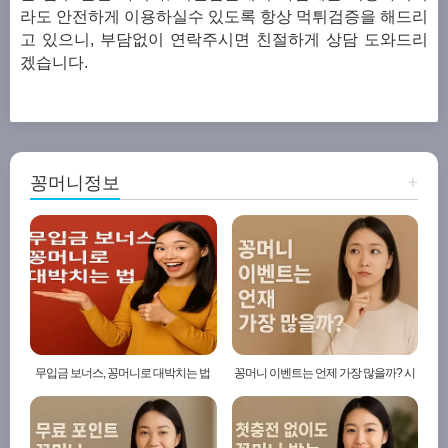
라도 안전하게 이용하실수 있도록 항상 먹튀검증을 해드리
고 있으니, 부담없이 연락주시면 친절하게 상담 도와드리
겠습니다.
꽁머니정보
+
무입금 보너스, 꽁머니로 대박치는 법
꽁머니 이벤트는 언제 가장 많을까? 시
기별 정리