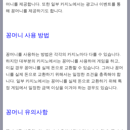
머니를 제공합니다. 또한 일부 카지노에서는 광고나 이벤트를 통
해 꽁머니를 제공하기도 합니다.
꽁머니 사용 방법
꽁머니를 사용하는 방법은 각각의 카지노마다 다를 수 있습니다.
하지만 대부분의 카지노에서는 꽁머니를 사용하여 게임을 하고,
이길 경우 꽁머니를 실제 돈으로 교환할 수 있습니다. 그러나 꽁머
니를 실제 돈으로 교환하기 위해서는 일정한 조건을 충족해야 합
니다. 일부 카지노에서는 꽁머니를 실제 돈으로 교환하기 위해 특
정 게임에서 일정한 금액 이상을 이겨야 하는 경우도 있습니다.
꽁머니 유의사항