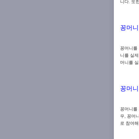
니다. 또
꽁머니
꽁머니를 
니를 실제
머니를 실
꽁머니
꽁머니를 
우, 꽁머
로 참여해