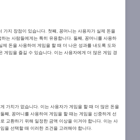
 가지 장점이 있습니다. 첫째, 꽁머니는 사용자가 실제 돈을
접하는 사람들에게는 특히 유용합니다. 둘째, 꽁머니를 사용하
실제 돈을 사용하여 게임을 할 때 더 나은 성과를 내도록 도와
은 게임을 즐길 수 있습니다. 이는 사용자에게 더 많은 게임 경
게 가치가 없습니다. 이는 사용자가 게임을 할 때 더 많은 돈을
둘째, 꽁머니를 사용하여 게임을 할 때는 게임을 신중하게 선
로 교환하기 위해 일정한 금액 이상을 이겨야 합니다. 이는 사
게임을 선택할 때 이러한 조건을 고려해야 합니다.