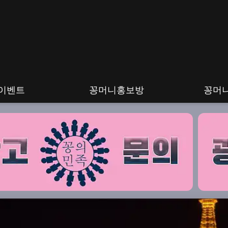
이벤트
꽁머니홍보방
꽁머