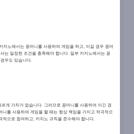
카지노에서는 꽁머니를 사용하여 게임을 하고, 이길 경우 꽁머
해서는 일정한 조건을 충족해야 합니다. 일부 카지노에서는 꽁
 경우도 있습니다.
다르게 가치가 없습니다. 그러므로 꽁머니를 사용하여 이긴 경
꽁머니를 사용하여 게임을 할 때는 항상 책임을 가지고 적극적으
적극적으로 참여하고, 카지노 규칙을 준수해야 합니다.