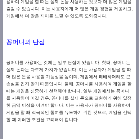
용하여 게임을 할 때는 실제 돈을 사용하는 것보다 더 많은 게임을
즐길 수 있습니다. 이는 사용자에게 더 많은 게임 경험을 제공하고,
게임에서 더 많은 재미를 느낄 수 있도록 도와줍니다.
꽁머니의 단점
꽁머니를 사용하는 것에는 일부 단점이 있습니다. 첫째, 꽁머니는
실제 돈과는 다르게 가치가 없습니다. 이는 사용자가 게임을 할 때
더 많은 돈을 사용할 가능성을 높이며, 게임에서 패배하더라도 큰
손실을 입지 않기 때문입니다. 둘째, 꽁머니를 사용하여 게임을 할
때는 게임을 신중하게 선택해야 합니다. 일부 게임에서는 꽁머니
를 사용하여 이길 경우, 꽁머니를 실제 돈으로 교환하기 위해 일정
한 금액 이상을 이겨야 합니다. 이는 사용자가 꽁머니를 사용하여
게임을 할 때 적극적인 참여를 유도하기 위한 것으로, 게임을 선택
할 때 이러한 조건을 고려해야 합니다.