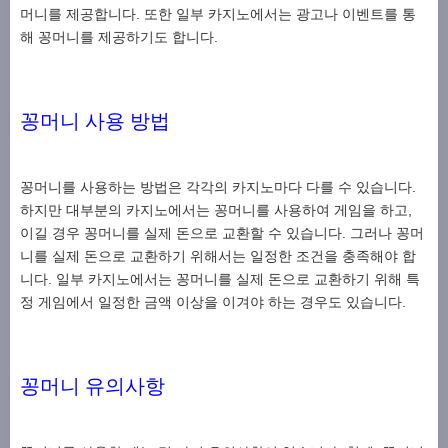
머니를 제공합니다. 또한 일부 카지노에서는 광고나 이벤트를 통
해 꽁머니를 제공하기도 합니다.
꽁머니 사용 방법
꽁머니를 사용하는 방법은 각각의 카지노마다 다를 수 있습니다.
하지만 대부분의 카지노에서는 꽁머니를 사용하여 게임을 하고,
이길 경우 꽁머니를 실제 돈으로 교환할 수 있습니다. 그러나 꽁머
니를 실제 돈으로 교환하기 위해서는 일정한 조건을 충족해야 합
니다. 일부 카지노에서는 꽁머니를 실제 돈으로 교환하기 위해 특
정 게임에서 일정한 금액 이상을 이겨야 하는 경우도 있습니다.
꽁머니 유의사항