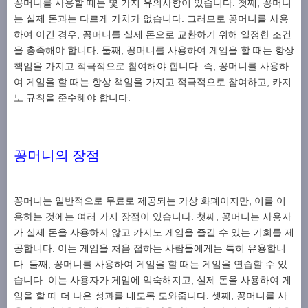
꽁머니를 사용할 때는 몇 가지 유의사항이 있습니다. 첫째, 꽁머니
는 실제 돈과는 다르게 가치가 없습니다. 그러므로 꽁머니를 사용
하여 이긴 경우, 꽁머니를 실제 돈으로 교환하기 위해 일정한 조건
을 충족해야 합니다. 둘째, 꽁머니를 사용하여 게임을 할 때는 항상
책임을 가지고 적극적으로 참여해야 합니다. 즉, 꽁머니를 사용하
여 게임을 할 때는 항상 책임을 가지고 적극적으로 참여하고, 카지
노 규칙을 준수해야 합니다.
꽁머니의 장점
꽁머니는 일반적으로 무료로 제공되는 가상 화폐이지만, 이를 이
용하는 것에는 여러 가지 장점이 있습니다. 첫째, 꽁머니는 사용자
가 실제 돈을 사용하지 않고 카지노 게임을 즐길 수 있는 기회를 제
공합니다. 이는 게임을 처음 접하는 사람들에게는 특히 유용합니
다. 둘째, 꽁머니를 사용하여 게임을 할 때는 게임을 연습할 수 있
습니다. 이는 사용자가 게임에 익숙해지고, 실제 돈을 사용하여 게
임을 할 때 더 나은 성과를 내도록 도와줍니다. 셋째, 꽁머니를 사