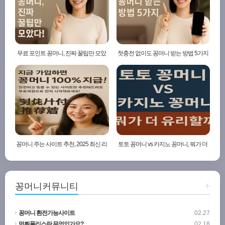
무료 포인트 꽁머니, 진짜 꿀팁만 모았
첫충전 없이도 꽁머니 받는 방법 5가지
다!
꽁머니 주는 사이트 추천, 2025 최신 리
토토 꽁머니 vs 카지노 꽁머니, 뭐가 더
스트
유리할까?
꽁머니커뮤니티
+
꽁머니 환전가능사이트
02.27
먹튀폴리스란 무엇인가요?
02.18