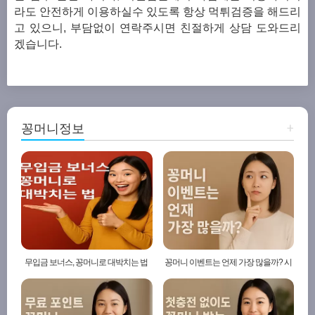
라도 안전하게 이용하실수 있도록 항상 먹튀검증을 해드리
고 있으니, 부담없이 연락주시면 친절하게 상담 도와드리
겠습니다.
꽁머니정보
+
무입금 보너스, 꽁머니로 대박치는 법
꽁머니 이벤트는 언제 가장 많을까? 시
기별 정리