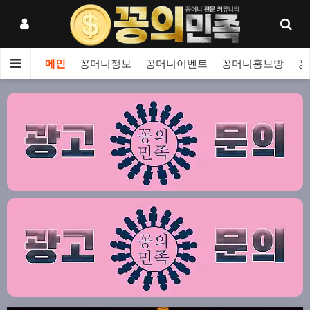
메인
꽁머니정보
꽁머니이벤트
꽁머니홍보방
꽁