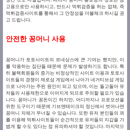
고용으로만 사용하시고, 반드시 먹튀검증을 하는 업체, 즉
먹튀검증사이트를 통해서 그 안정성을 더블체크 하시길 권
고 드립니다.
안전한 꽁머니 사용
꽁머니가 토토사이트의 르네상스에 큰 기여는 했지만, 이
를 악용하는 집단들 때문에 문제가 발생하기도 합니다.
특
히 블랙회원들의 증가는 비정상적인 사이트 이용과 토토사
이트들의 경쟁이 제로섬 게임에서 나아가 네거티브섬 게임
으로 나아가는 주된 원인이 되고 있으며, 이는 돌고돌아 유
저들의 사용제한으로 이어지게 되므로 주의할 필요가 있습
니다.
꽁머니가 꽁돈이긴 하지만, 어디까지나 프로모션을
위한 도구이기 때문에 기브앤테이크의 정신에서 벗어나면
꽁머니 자체가 무너질 수 있습니다.
또한 유저 본인들의 꾀
를 이용해 먹튀사이트들이 순간적으로 유저들의 지갑을 가
볍게 할 수도 있다는 점 유의하셔야 할 것입니다.
마지막으