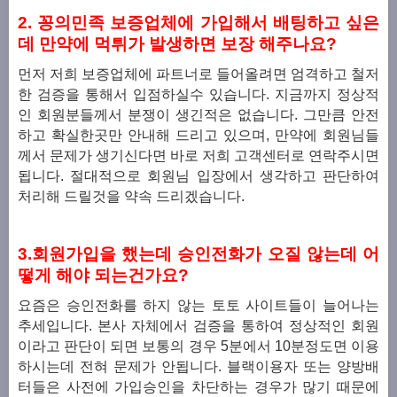
2. 꽁의민족 보증업체에 가입해서 배팅하고 싶은
데 만약에 먹튀가 발생하면 보장 해주나요?
먼저 저희 보증업체에 파트너로 들어올려면 엄격하고 철저
한 검증을 통해서 입점하실수 있습니다. 지금까지 정상적
인 회원분들께서 분쟁이 생긴적은 없습니다.
그만큼 안전
하고 확실한곳만 안내해 드리고 있으며, 만약에 회원님들
께서 문제가 생기신다면 바로 저희 고객센터로 연락주시면
됩니다.
절대적으로 회원님 입장에서 생각하고 판단하여
처리해 드릴것을 약속 드리겠습니다.
3.회원가입을 했는데 승인전화가 오질 않는데 어
떻게 해야 되는건가요?
요즘은 승인전화를 하지 않는 토토 사이트들이 늘어나는
추세입니다. 본사 자체에서 검증을 통하여 정상적인 회원
이라고 판단이 되면 보통의 경우 5분에서 10분정도면 이용
하시는데 전혀 문제가 안됩니다.
블랙이용자 또는 양방배
터들은 사전에 가입승인을 차단하는 경우가 많기 때문에