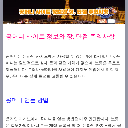
꽁머니 사이트 정보와 장, 단점 주의사항
꽁머니는 온라인 카지노에서 사용할 수 있는 가상 화폐입니다. 꽁
머니는 일반적으로 실제 돈과 같은 가치가 없으며, 보통은 무료로
제공됩니다. 그러나 꽁머니를 사용하여 카지노 게임에서 이길 경
우, 꽁머니는 실제 돈으로 교환될 수 있습니다.
꽁머니 얻는 방법
온라인 카지노에서 꽁머니를 얻는 방법은 매우 간단합니다. 보통
은 회원가입이나 새로운 계정 등록을 할 때, 온라인 카지노에서 꽁