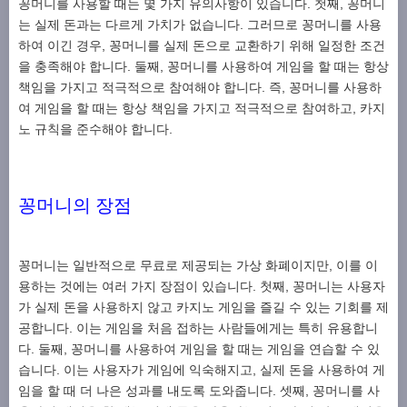
꽁머니를 사용할 때는 몇 가지 유의사항이 있습니다. 첫째, 꽁머니
는 실제 돈과는 다르게 가치가 없습니다. 그러므로 꽁머니를 사용
하여 이긴 경우, 꽁머니를 실제 돈으로 교환하기 위해 일정한 조건
을 충족해야 합니다. 둘째, 꽁머니를 사용하여 게임을 할 때는 항상
책임을 가지고 적극적으로 참여해야 합니다. 즉, 꽁머니를 사용하
여 게임을 할 때는 항상 책임을 가지고 적극적으로 참여하고, 카지
노 규칙을 준수해야 합니다.
꽁머니의 장점
꽁머니는 일반적으로 무료로 제공되는 가상 화폐이지만, 이를 이
용하는 것에는 여러 가지 장점이 있습니다. 첫째, 꽁머니는 사용자
가 실제 돈을 사용하지 않고 카지노 게임을 즐길 수 있는 기회를 제
공합니다. 이는 게임을 처음 접하는 사람들에게는 특히 유용합니
다. 둘째, 꽁머니를 사용하여 게임을 할 때는 게임을 연습할 수 있
습니다. 이는 사용자가 게임에 익숙해지고, 실제 돈을 사용하여 게
임을 할 때 더 나은 성과를 내도록 도와줍니다. 셋째, 꽁머니를 사