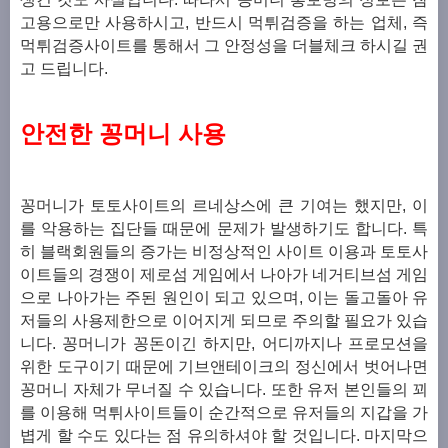
고용으로만 사용하시고, 반드시 먹튀검증을 하는 업체, 즉
먹튀검증사이트를 통해서 그 안정성을 더블체크 하시길 권
고 드립니다.
안전한 꽁머니 사용
꽁머니가 토토사이트의 르네상스에 큰 기여는 했지만, 이
를 악용하는 집단들 때문에 문제가 발생하기도 합니다.
특
히 블랙회원들의 증가는 비정상적인 사이트 이용과 토토사
이트들의 경쟁이 제로섬 게임에서 나아가 네거티브섬 게임
으로 나아가는 주된 원인이 되고 있으며, 이는 돌고돌아 유
저들의 사용제한으로 이어지게 되므로 주의할 필요가 있습
니다.
꽁머니가 꽁돈이긴 하지만, 어디까지나 프로모션을
위한 도구이기 때문에 기브앤테이크의 정신에서 벗어나면
꽁머니 자체가 무너질 수 있습니다.
또한 유저 본인들의 꾀
를 이용해 먹튀사이트들이 순간적으로 유저들의 지갑을 가
볍게 할 수도 있다는 점 유의하셔야 할 것입니다.
마지막으