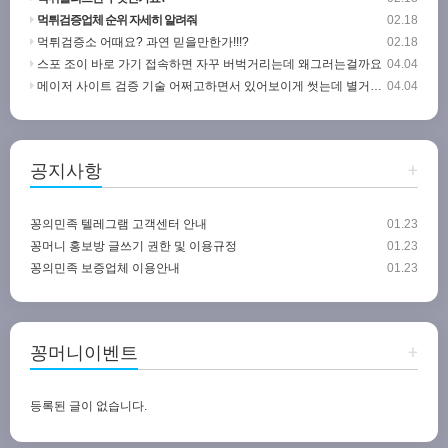
먹튀검증업체 순위 자세히 알려줘
02.18
먹튀검증소 어때요? 과연 믿을만한가!!!?
02.18
스포 조이 바로 가기 접속하면 자꾸 버벅거리는데 왜그러는걸까요
04.04
메이저 사이트 검증 기술 어쩌고하면서 있어보이게 썻는데 별거없을듯
04.04
공지사항
+
꽁의민족 텔레그램 고객센터 안내
01.23
꽁머니 홍보방 글쓰기 권한 및 이용규정
01.23
꽁의민족 보증업체 이용안내
01.23
꽁머니이벤트
+
등록된 글이 없습니다.