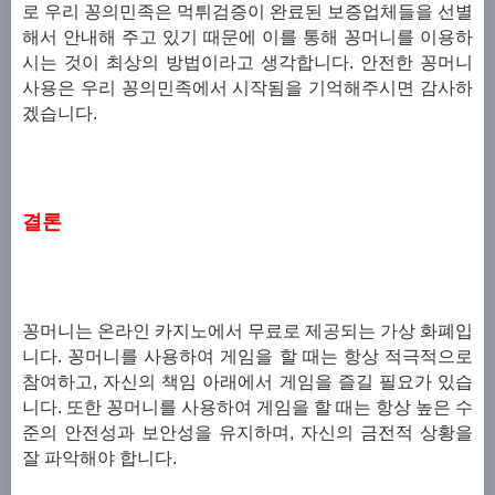
로 우리 꽁의민족은 먹튀검증이 완료된 보증업체들을 선별
해서 안내해 주고 있기 때문에 이를 통해 꽁머니를 이용하
시는 것이 최상의 방법이라고 생각합니다.
안전한 꽁머니
사용은 우리 꽁의민족에서 시작됨을 기억해주시면 감사하
겠습니다.
결론
꽁머니는 온라인 카지노에서 무료로 제공되는 가상 화폐입
니다. 꽁머니를 사용하여 게임을 할 때는 항상 적극적으로
참여하고, 자신의 책임 아래에서 게임을 즐길 필요가 있습
니다. 또한 꽁머니를 사용하여 게임을 할 때는 항상 높은 수
준의 안전성과 보안성을 유지하며, 자신의 금전적 상황을
잘 파악해야 합니다.