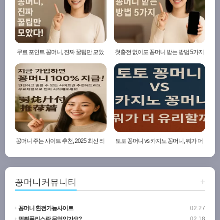
무료 포인트 꽁머니, 진짜 꿀팁만 모았
첫충전 없이도 꽁머니 받는 방법 5가지
다!
꽁머니 주는 사이트 추천, 2025 최신 리
토토 꽁머니 vs 카지노 꽁머니, 뭐가 더
스트
유리할까?
꽁머니커뮤니티
+
꽁머니 환전가능사이트
02.27
먹튀폴리스란 무엇인가요?
02.18