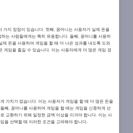
 가지 장점이 있습니다. 첫째, 꽁머니는 사용자가 실제 돈을
접하는 사람들에게는 특히 유용합니다. 둘째, 꽁머니를 사용하
실제 돈을 사용하여 게임을 할 때 더 나은 성과를 내도록 도와
은 게임을 즐길 수 있습니다. 이는 사용자에게 더 많은 게임 경
게 가치가 없습니다. 이는 사용자가 게임을 할 때 더 많은 돈을
둘째, 꽁머니를 사용하여 게임을 할 때는 게임을 신중하게 선
로 교환하기 위해 일정한 금액 이상을 이겨야 합니다. 이는 사
게임을 선택할 때 이러한 조건을 고려해야 합니다.