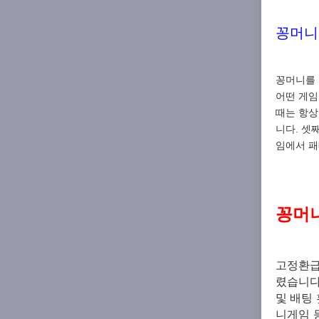
꽁머니
꽁머니를 
어떤 게임
때는 항상
니다. 셋
임에서 패
꽁머
고정환급률
렸습니다
및 배팅
니게임 