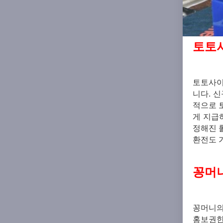
토토
토토사이
니다. 
적으로 
게 지급
정해진 
환전도 
꽁머
꽁머니의
홍보권한