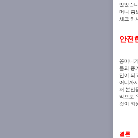
있었습니
머니 홍
체크 하
안전
꽁머니가
들의 증
인이 되
어디까지
저 본인
막으로 
것이 최
결론