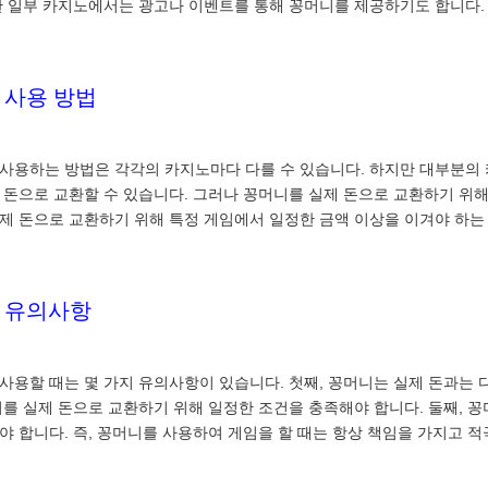
한 일부 카지노에서는 광고나 이벤트를 통해 꽁머니를 제공하기도 합니다.
 사용 방법
사용하는 방법은 각각의 카지노마다 다를 수 있습니다. 하지만 대부분의 
 돈으로 교환할 수 있습니다. 그러나 꽁머니를 실제 돈으로 교환하기 위
제 돈으로 교환하기 위해 특정 게임에서 일정한 금액 이상을 이겨야 하는
 유의사항
사용할 때는 몇 가지 유의사항이 있습니다. 첫째, 꽁머니는 실제 돈과는 
니를 실제 돈으로 교환하기 위해 일정한 조건을 충족해야 합니다. 둘째, 
야 합니다. 즉, 꽁머니를 사용하여 게임을 할 때는 항상 책임을 가지고 