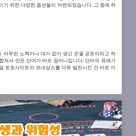
이기 위한 다양한 옵션들이 마련되었습니다. 그 중에 하
다. 아무런 노력이나 대가 없이 생긴 돈을 공돈이라고 하
를 합쳐서 만든 단어가 바로 꽁머니입니다. 단어의 유래가
설 토토사이트의 르네상스를 더욱 발전시킨 건 바로 이