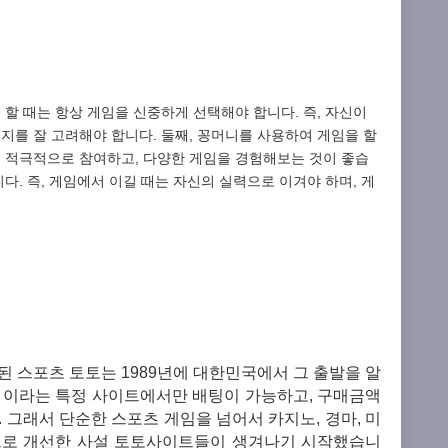
 할 때는 항상 게임을 신중하게 선택해야 합니다. 즉, 자신이
지를 잘 고려해야 합니다. 둘째, 꽁머니를 사용하여 게임을 할
는 적극적으로 참여하고, 다양한 게임을 경험해보는 것이 좋습
다. 즉, 게임에서 이길 때는 자신의 실력으로 이겨야 하며, 게
구성된 스포츠 토토는 1989년에 대한민국에서 그 출발을 알
 이라는 특정 사이트에서만 배팅이 가능하고, 구매금액
.
그래서 단순한 스포츠 게임을 넘어서 카지노, 경마, 미
으로 개선한 사설 토토사이트들이 생겨나기 시작했습니