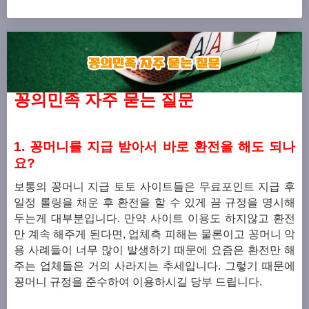
꽁의민족 자주 묻는 질문
1. 꽁머니를 지급 받아서 바로 환전을 해도 되나
요?
보통의 꽁머니 지급 토토 사이트들은 무료포인트 지급 후
일정 롤링을 채운 후 환전을 할 수 있게 끔 규정을 명시해
두는게 대부분입니다.
만약 사이트 이용도 하지않고 환전
만 계속 해주게 된다면, 업체측 피해는 물론이고 꽁머니 악
용 사례들이 너무 많이 발생하기 때문에 요즘은 환전만 해
주는 업체들은 거의 사라지는 추세입니다.
그렇기 때문에
꽁머니 규정을 준수하여 이용하시길 당부 드립니다.