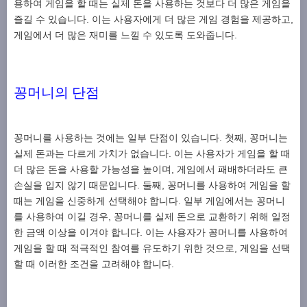
용하여 게임을 할 때는 실제 돈을 사용하는 것보다 더 많은 게임을
즐길 수 있습니다. 이는 사용자에게 더 많은 게임 경험을 제공하고,
게임에서 더 많은 재미를 느낄 수 있도록 도와줍니다.
꽁머니의 단점
꽁머니를 사용하는 것에는 일부 단점이 있습니다. 첫째, 꽁머니는
실제 돈과는 다르게 가치가 없습니다. 이는 사용자가 게임을 할 때
더 많은 돈을 사용할 가능성을 높이며, 게임에서 패배하더라도 큰
손실을 입지 않기 때문입니다. 둘째, 꽁머니를 사용하여 게임을 할
때는 게임을 신중하게 선택해야 합니다. 일부 게임에서는 꽁머니
를 사용하여 이길 경우, 꽁머니를 실제 돈으로 교환하기 위해 일정
한 금액 이상을 이겨야 합니다. 이는 사용자가 꽁머니를 사용하여
게임을 할 때 적극적인 참여를 유도하기 위한 것으로, 게임을 선택
할 때 이러한 조건을 고려해야 합니다.