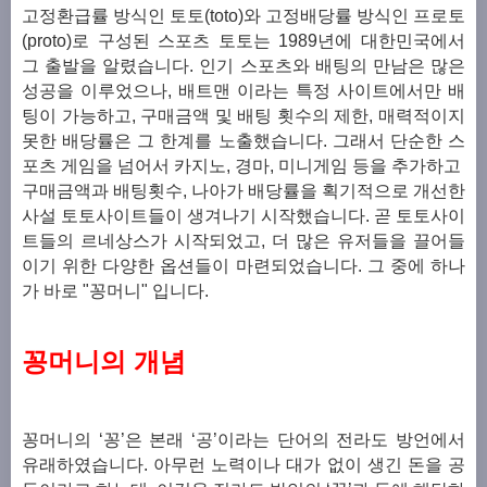
고정환급률 방식인 토토(toto)와 고정배당률 방식인 프로토
(proto)로 구성된 스포츠 토토는 1989년에 대한민국에서
그 출발을 알렸습니다.
인기 스포츠와 배팅의 만남은 많은
성공을 이루었으나, 배트맨 이라는 특정 사이트에서만 배
팅이 가능하고, 구매금액 및 배팅 횟수의 제한, 매력적이지
못한 배당률은 그 한계를 노출했습니다.
그래서 단순한 스
포츠 게임을 넘어서 카지노, 경마, 미니게임 등을 추가하고
구매금액과 배팅횟수, 나아가 배당률을 획기적으로 개선한
사설 토토사이트들이 생겨나기 시작했습니다.
곧 토토사이
트들의 르네상스가 시작되었고, 더 많은 유저들을 끌어들
이기 위한 다양한 옵션들이 마련되었습니다. 그 중에 하나
가 바로 "꽁머니" 입니다.
꽁머니의 개념
꽁머니
의 ‘꽁’은 본래 ‘공’이라는 단어의 전라도 방언에서
유래하였습니다. 아무런 노력이나 대가 없이 생긴 돈을 공