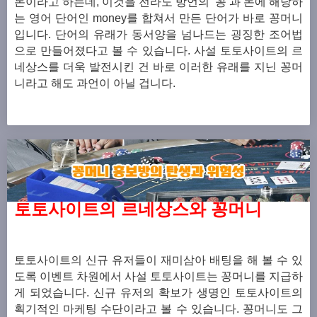
돈이라고 하는데,
이것을 전라도 방언의 ‘꽁’과 돈에 해당하
는 영어 단어인 money를 합쳐서 만든 단어가 바로 꽁머니
입니다. 단어의 유래가 동서양을 넘나드는 굉징한 조어법
으로 만들어졌다고 볼 수 있습니다.
사설 토토사이트의 르
네상스를 더욱 발전시킨 건 바로 이러한 유래를 지닌 꽁머
니라고 해도 과언이 아닐 겁니다.
토토사이트의 르네상스와 꽁머니
토토사이트의 신규 유저들이 재미삼아 배팅을 해 볼 수 있
도록 이벤트 차원에서 사설 토토사이트는 꽁머니를 지급하
게 되었습니다. 신규 유저의 확보가 생명인 토토사이트의
획기적인 마케팅 수단이라고 볼 수 있습니다.
꽁머니도 그