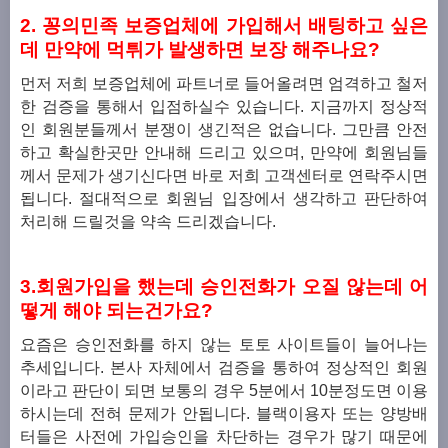
2. 꽁의민족 보증업체에 가입해서 배팅하고 싶은
데 만약에 먹튀가 발생하면 보장 해주나요?
먼저 저희 보증업체에 파트너로 들어올려면 엄격하고 철저
한 검증을 통해서 입점하실수 있습니다. 지금까지 정상적
인 회원분들께서 분쟁이 생긴적은 없습니다.
그만큼 안전
하고 확실한곳만 안내해 드리고 있으며, 만약에 회원님들
께서 문제가 생기신다면 바로 저희 고객센터로 연락주시면
됩니다.
절대적으로 회원님 입장에서 생각하고 판단하여
처리해 드릴것을 약속 드리겠습니다.
3.회원가입을 했는데 승인전화가 오질 않는데 어
떻게 해야 되는건가요?
요즘은 승인전화를 하지 않는 토토 사이트들이 늘어나는
추세입니다. 본사 자체에서 검증을 통하여 정상적인 회원
이라고 판단이 되면 보통의 경우 5분에서 10분정도면 이용
하시는데 전혀 문제가 안됩니다.
블랙이용자 또는 양방배
터들은 사전에 가입승인을 차단하는 경우가 많기 때문에