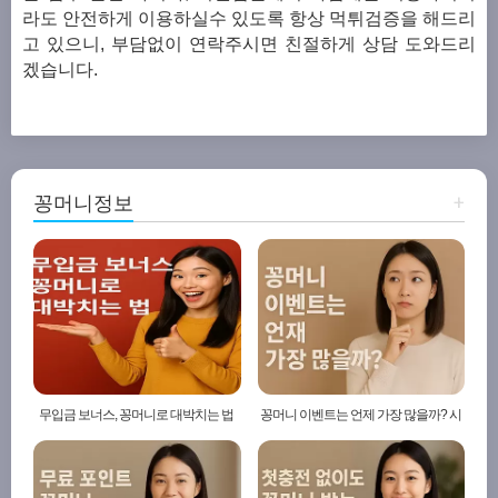
라도 안전하게 이용하실수 있도록 항상 먹튀검증을 해드리
고 있으니, 부담없이 연락주시면 친절하게 상담 도와드리
겠습니다.
꽁머니정보
+
무입금 보너스, 꽁머니로 대박치는 법
꽁머니 이벤트는 언제 가장 많을까? 시
기별 정리