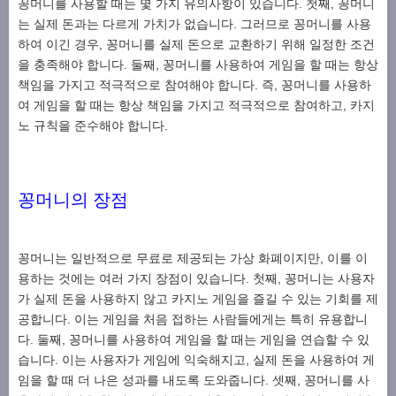
꽁머니를 사용할 때는 몇 가지 유의사항이 있습니다. 첫째, 꽁머니
는 실제 돈과는 다르게 가치가 없습니다. 그러므로 꽁머니를 사용
하여 이긴 경우, 꽁머니를 실제 돈으로 교환하기 위해 일정한 조건
을 충족해야 합니다. 둘째, 꽁머니를 사용하여 게임을 할 때는 항상
책임을 가지고 적극적으로 참여해야 합니다. 즉, 꽁머니를 사용하
여 게임을 할 때는 항상 책임을 가지고 적극적으로 참여하고, 카지
노 규칙을 준수해야 합니다.
꽁머니의 장점
꽁머니는 일반적으로 무료로 제공되는 가상 화폐이지만, 이를 이
용하는 것에는 여러 가지 장점이 있습니다. 첫째, 꽁머니는 사용자
가 실제 돈을 사용하지 않고 카지노 게임을 즐길 수 있는 기회를 제
공합니다. 이는 게임을 처음 접하는 사람들에게는 특히 유용합니
다. 둘째, 꽁머니를 사용하여 게임을 할 때는 게임을 연습할 수 있
습니다. 이는 사용자가 게임에 익숙해지고, 실제 돈을 사용하여 게
임을 할 때 더 나은 성과를 내도록 도와줍니다. 셋째, 꽁머니를 사