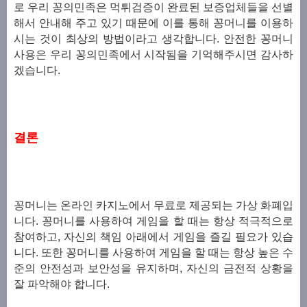
로 우리 꽁의민족은 먹튀검증이 완료된 보증업체들을 선별
해서 안내해 주고 있기 때문에 이를 통해 꽁머니를 이용하
시는 것이 최상의 방법이라고 생각합니다.
안전한 꽁머니
사용은 우리 꽁의민족에서 시작됨을 기억해주시면 감사하
겠습니다.
결론
꽁머니는 온라인 카지노에서 무료로 제공되는 가상 화폐입
니다. 꽁머니를 사용하여 게임을 할 때는 항상 적극적으로
참여하고, 자신의 책임 아래에서 게임을 즐길 필요가 있습
니다. 또한 꽁머니를 사용하여 게임을 할 때는 항상 높은 수
준의 안전성과 보안성을 유지하며, 자신의 금전적 상황을
잘 파악해야 합니다.