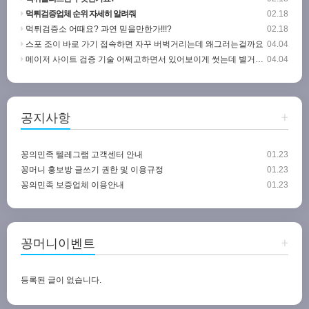
먹튀검증업체 순위 자세히 알려줘
02.18
먹튀검증소 어때요? 과연 믿을만한가!!!?
02.18
스포 조이 바로 가기 접속하면 자꾸 버벅거리는데 왜그러는걸까요
04.04
메이저 사이트 검증 기술 어쩌고하면서 있어보이게 썻는데 별거없을듯
04.04
공지사항
+
꽁의민족 텔레그램 고객센터 안내
01.23
꽁머니 홍보방 글쓰기 권한 및 이용규정
01.23
꽁의민족 보증업체 이용안내
01.23
꽁머니이벤트
+
등록된 글이 없습니다.