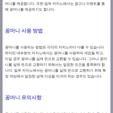
머니를 제공합니다. 또한 일부 카지노에서는 광고나 이벤트를 통
해 꽁머니를 제공하기도 합니다.
꽁머니 사용 방법
꽁머니를 사용하는 방법은 각각의 카지노마다 다를 수 있습니다.
하지만 대부분의 카지노에서는 꽁머니를 사용하여 게임을 하고,
이길 경우 꽁머니를 실제 돈으로 교환할 수 있습니다. 그러나 꽁머
니를 실제 돈으로 교환하기 위해서는 일정한 조건을 충족해야 합
니다. 일부 카지노에서는 꽁머니를 실제 돈으로 교환하기 위해 특
정 게임에서 일정한 금액 이상을 이겨야 하는 경우도 있습니다.
꽁머니 유의사항