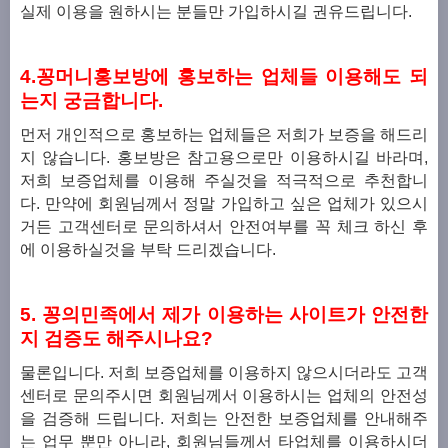
실제 이용을 원하시는 분들만 가입하시길 권유드립니다.
4.꽁머니홍보방에 홍보하는 업체들 이용해도 되
는지 궁금합니다.
먼저 개인적으로 홍보하는 업체들은 저희가 보증을 해드리
지 않습니다. 홍보방은 참고용으로만 이용하시길 바라며,
저희 보증업체를 이용해 주실것을 적극적으로 추천합니
다.
만약에 회원님께서 정말 가입하고 싶은 업체가 있으시
거든 고객센터로 문의하셔서 안전여부를 꼭 체크 하신 후
에 이용하실것을 부탁 드리겠습니다.
5. 꽁의민족에서 제가 이용하는 사이트가 안전한
지 검증도 해주시나요?
물론입니다. 저희 보증업체를 이용하지 않으시더라도 고객
센터로 문의주시면 회원님께서 이용하시는 업체의 안전성
을 검증해 드립니다.
저희는 안전한 보증업체를 안내해주
는 업무 뿐만 아니라, 회원님들께서 타업체를 이용하시더