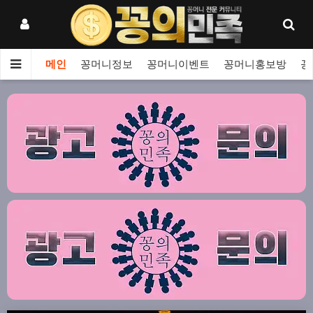
메인
꽁머니정보
꽁머니이벤트
꽁머니홍보방
꽁