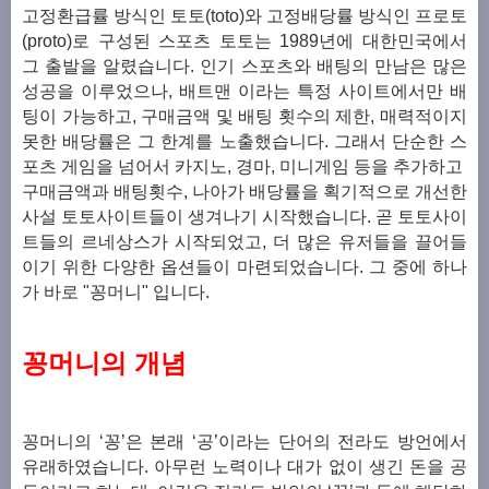
고정환급률 방식인 토토(toto)와 고정배당률 방식인 프로토
(proto)로 구성된 스포츠 토토는 1989년에 대한민국에서
그 출발을 알렸습니다.
인기 스포츠와 배팅의 만남은 많은
성공을 이루었으나, 배트맨 이라는 특정 사이트에서만 배
팅이 가능하고, 구매금액 및 배팅 횟수의 제한, 매력적이지
못한 배당률은 그 한계를 노출했습니다.
그래서 단순한 스
포츠 게임을 넘어서 카지노, 경마, 미니게임 등을 추가하고
구매금액과 배팅횟수, 나아가 배당률을 획기적으로 개선한
사설 토토사이트들이 생겨나기 시작했습니다.
곧 토토사이
트들의 르네상스가 시작되었고, 더 많은 유저들을 끌어들
이기 위한 다양한 옵션들이 마련되었습니다. 그 중에 하나
가 바로 "꽁머니" 입니다.
꽁머니의 개념
꽁머니
의 ‘꽁’은 본래 ‘공’이라는 단어의 전라도 방언에서
유래하였습니다. 아무런 노력이나 대가 없이 생긴 돈을 공