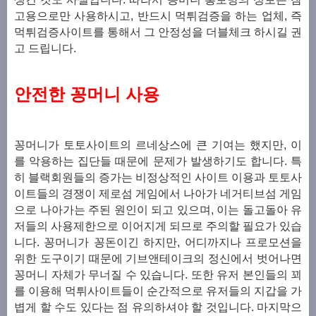
고용으로만 사용하시고, 반드시 먹튀검증을 하는 업체, 즉
먹튀검증사이트를 통해서 그 안정성을 더블체크 하시길 권
고 드립니다.
안전한 꽁머니 사용
꽁머니가 토토사이트의 르네상스에 큰 기여는 했지만, 이
를 악용하는 집단들 때문에 문제가 발생하기도 합니다.
특
히 블랙회원들의 증가는 비정상적인 사이트 이용과 토토사
이트들의 경쟁이 제로섬 게임에서 나아가 네거티브섬 게임
으로 나아가는 주된 원인이 되고 있으며, 이는 돌고돌아 유
저들의 사용제한으로 이어지게 되므로 주의할 필요가 있습
니다.
꽁머니가 꽁돈이긴 하지만, 어디까지나 프로모션을
위한 도구이기 때문에 기브앤테이크의 정신에서 벗어나면
꽁머니 자체가 무너질 수 있습니다.
또한 유저 본인들의 꾀
를 이용해 먹튀사이트들이 순간적으로 유저들의 지갑을 가
볍게 할 수도 있다는 점 유의하셔야 할 것입니다.
마지막으