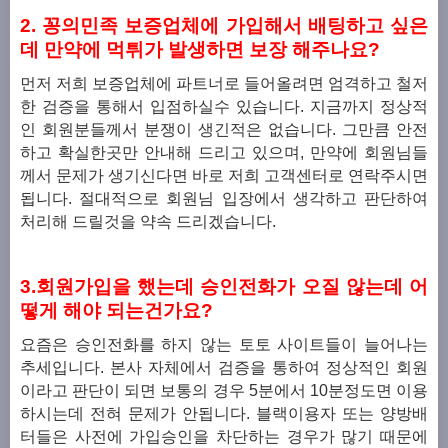
2. 꽁의민족 보증업체에 가입해서 배팅하고 싶은
데 만약에 먹튀가 발생하면 보장 해주나요?
먼저 저희 보증업체에 파트너로 들어올려면 엄격하고 철저
한 검증을 통해서 입점하실수 있습니다. 지금까지 정상적
인 회원분들께서 분쟁이 생긴적은 없습니다.
그만큼 안전
하고 확실한곳만 안내해 드리고 있으며, 만약에 회원님들
께서 문제가 생기신다면 바로 저희 고객센터로 연락주시면
됩니다.
절대적으로 회원님 입장에서 생각하고 판단하여
처리해 드릴것을 약속 드리겠습니다.
3.회원가입을 했는데 승인전화가 오질 않는데 어
떻게 해야 되는건가요?
요즘은 승인전화를 하지 않는 토토 사이트들이 늘어나는
추세입니다. 본사 자체에서 검증을 통하여 정상적인 회원
이라고 판단이 되면 보통의 경우 5분에서 10분정도면 이용
하시는데 전혀 문제가 안됩니다.
블랙이용자 또는 양방배
터들은 사전에 가입승인을 차단하는 경우가 많기 때문에