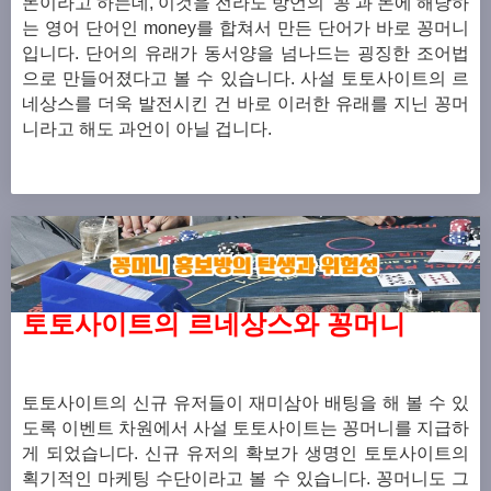
돈이라고 하는데,
이것을 전라도 방언의 ‘꽁’과 돈에 해당하
는 영어 단어인 money를 합쳐서 만든 단어가 바로 꽁머니
입니다. 단어의 유래가 동서양을 넘나드는 굉징한 조어법
으로 만들어졌다고 볼 수 있습니다.
사설 토토사이트의 르
네상스를 더욱 발전시킨 건 바로 이러한 유래를 지닌 꽁머
니라고 해도 과언이 아닐 겁니다.
토토사이트의 르네상스와 꽁머니
토토사이트의 신규 유저들이 재미삼아 배팅을 해 볼 수 있
도록 이벤트 차원에서 사설 토토사이트는 꽁머니를 지급하
게 되었습니다. 신규 유저의 확보가 생명인 토토사이트의
획기적인 마케팅 수단이라고 볼 수 있습니다.
꽁머니도 그