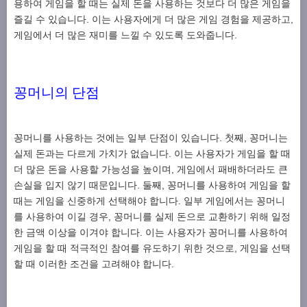
용하여 게임을 할 때는 실제 돈을 사용하는 것보다 더 많은 게임을
즐길 수 있습니다. 이는 사용자에게 더 많은 게임 경험을 제공하고,
게임에서 더 많은 재미를 느낄 수 있도록 도와줍니다.
꽁머니의 단점
꽁머니를 사용하는 것에는 일부 단점이 있습니다. 첫째, 꽁머니는
실제 돈과는 다르게 가치가 없습니다. 이는 사용자가 게임을 할 때
더 많은 돈을 사용할 가능성을 높이며, 게임에서 패배하더라도 큰
손실을 입지 않기 때문입니다. 둘째, 꽁머니를 사용하여 게임을 할
때는 게임을 신중하게 선택해야 합니다. 일부 게임에서는 꽁머니
를 사용하여 이길 경우, 꽁머니를 실제 돈으로 교환하기 위해 일정
한 금액 이상을 이겨야 합니다. 이는 사용자가 꽁머니를 사용하여
게임을 할 때 적극적인 참여를 유도하기 위한 것으로, 게임을 선택
할 때 이러한 조건을 고려해야 합니다.