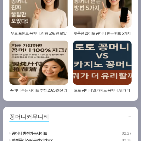
무료 포인트 꽁머니, 진짜 꿀팁만 모았
첫충전 없이도 꽁머니 받는 방법 5가지
다!
꽁머니 주는 사이트 추천, 2025 최신 리
토토 꽁머니 vs 카지노 꽁머니, 뭐가 더
스트
유리할까?
꽁머니커뮤니티
+
꽁머니 환전가능사이트
02.27
먹튀폴리스란 무엇인가요?
02.18