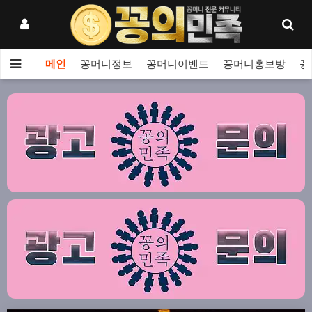
메인
꽁머니정보
꽁머니이벤트
꽁머니홍보방
꽁