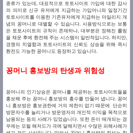
종류가 있는데, 대표적으로 토토사이트 가입에 대한 감사
의 의미로 신규 유저에게 지급하는 가입머니와 일정기간
토토사이트를 이용한 기존유저에게 지급하는 마일리지 개
념의 꽁머니로 대별할 수 있습니다.
사용방식으로는 보통
은 토토사이트의 규칙이 존재하나, 대부분은 정해진 롤링
을 채운 후에 환전해 주는 시스템이 일반적입니다. 하지만,
경쟁의 치열함과 토토사이트의 신뢰도 상승을 위해 즉시
환전도 가능한 꽁머니도 등장하고 있습니다.
꽁머니 홍보방의 탄생과 위험성
꽁머니의 인기상승은 꽁머니를 제공하는 토토사이트들을
홍보해 주는 꽁머니 홍보방의 홍수를 만들어 냅니다.
꽁머
니 홍보방은 홍보권한에 거의 제한이 없기 때문에 단순히
방문자수를 늘리거나 방운영자의 개인적 이익을 목적으로
남용되는 등의 사례가 있었습니다.
또한 돈이 매개되는 경
우에는 모럴 해저드가 극에 달해지면서 수많은 피해사례가
생긴 것도 사실입니다. 따라서 꽁머니 홍보방의 정보는 참