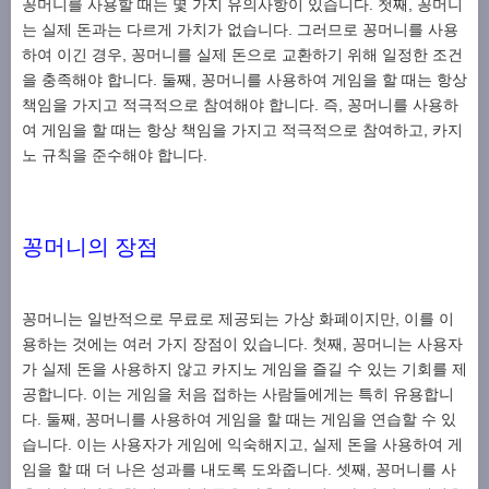
꽁머니를 사용할 때는 몇 가지 유의사항이 있습니다. 첫째, 꽁머니
는 실제 돈과는 다르게 가치가 없습니다. 그러므로 꽁머니를 사용
하여 이긴 경우, 꽁머니를 실제 돈으로 교환하기 위해 일정한 조건
을 충족해야 합니다. 둘째, 꽁머니를 사용하여 게임을 할 때는 항상
책임을 가지고 적극적으로 참여해야 합니다. 즉, 꽁머니를 사용하
여 게임을 할 때는 항상 책임을 가지고 적극적으로 참여하고, 카지
노 규칙을 준수해야 합니다.
꽁머니의 장점
꽁머니는 일반적으로 무료로 제공되는 가상 화폐이지만, 이를 이
용하는 것에는 여러 가지 장점이 있습니다. 첫째, 꽁머니는 사용자
가 실제 돈을 사용하지 않고 카지노 게임을 즐길 수 있는 기회를 제
공합니다. 이는 게임을 처음 접하는 사람들에게는 특히 유용합니
다. 둘째, 꽁머니를 사용하여 게임을 할 때는 게임을 연습할 수 있
습니다. 이는 사용자가 게임에 익숙해지고, 실제 돈을 사용하여 게
임을 할 때 더 나은 성과를 내도록 도와줍니다. 셋째, 꽁머니를 사