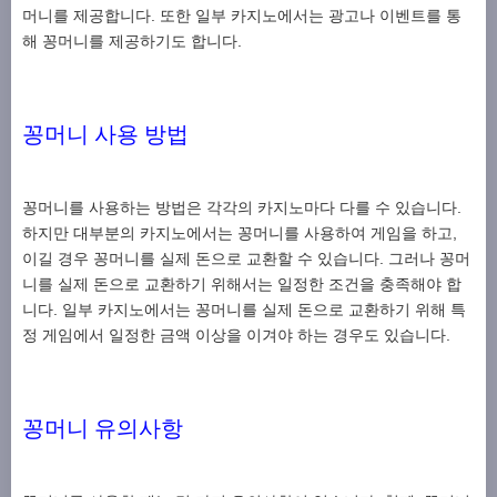
머니를 제공합니다. 또한 일부 카지노에서는 광고나 이벤트를 통
해 꽁머니를 제공하기도 합니다.
꽁머니 사용 방법
꽁머니를 사용하는 방법은 각각의 카지노마다 다를 수 있습니다.
하지만 대부분의 카지노에서는 꽁머니를 사용하여 게임을 하고,
이길 경우 꽁머니를 실제 돈으로 교환할 수 있습니다. 그러나 꽁머
니를 실제 돈으로 교환하기 위해서는 일정한 조건을 충족해야 합
니다. 일부 카지노에서는 꽁머니를 실제 돈으로 교환하기 위해 특
정 게임에서 일정한 금액 이상을 이겨야 하는 경우도 있습니다.
꽁머니 유의사항