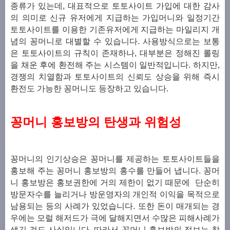
종류가 있는데, 대표적으로 토토사이트 가입에 대한 감사
의 의미로 신규 유저에게 지급하는 가입머니와 일정기간
토토사이트를 이용한 기존유저에게 지급하는 마일리지 개
념의 꽁머니로 대별할 수 있습니다.
사용방식으로는 보통
은 토토사이트의 규칙이 존재하나, 대부분은 정해진 롤링
을 채운 후에 환전해 주는 시스템이 일반적입니다. 하지만,
경쟁의 치열함과 토토사이트의 신뢰도 상승을 위해 즉시
환전도 가능한 꽁머니도 등장하고 있습니다.
꽁머니 홍보방의 탄생과 위험성
꽁머니의 인기상승은 꽁머니를 제공하는 토토사이트들을
홍보해 주는 꽁머니 홍보방의 홍수를 만들어 냅니다.
꽁머
니 홍보방은 홍보권한에 거의 제한이 없기 때문에 단순히
방문자수를 늘리거나 방운영자의 개인적 이익을 목적으로
남용되는 등의 사례가 있었습니다.
또한 돈이 매개되는 경
우에는 모럴 해저드가 극에 달해지면서 수많은 피해사례가
생긴 것도 사실입니다. 따라서 꽁머니 홍보방의 정보는 참