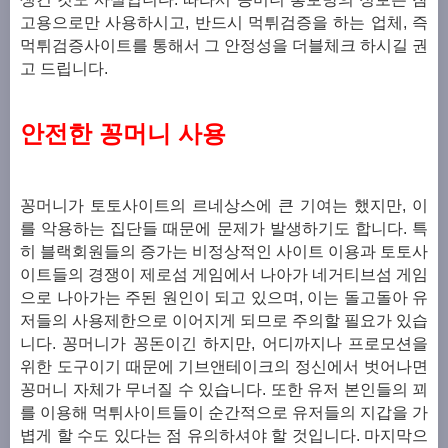
고용으로만 사용하시고, 반드시 먹튀검증을 하는 업체, 즉
먹튀검증사이트를 통해서 그 안정성을 더블체크 하시길 권
고 드립니다.
안전한 꽁머니 사용
꽁머니가 토토사이트의 르네상스에 큰 기여는 했지만, 이
를 악용하는 집단들 때문에 문제가 발생하기도 합니다.
특
히 블랙회원들의 증가는 비정상적인 사이트 이용과 토토사
이트들의 경쟁이 제로섬 게임에서 나아가 네거티브섬 게임
으로 나아가는 주된 원인이 되고 있으며, 이는 돌고돌아 유
저들의 사용제한으로 이어지게 되므로 주의할 필요가 있습
니다.
꽁머니가 꽁돈이긴 하지만, 어디까지나 프로모션을
위한 도구이기 때문에 기브앤테이크의 정신에서 벗어나면
꽁머니 자체가 무너질 수 있습니다.
또한 유저 본인들의 꾀
를 이용해 먹튀사이트들이 순간적으로 유저들의 지갑을 가
볍게 할 수도 있다는 점 유의하셔야 할 것입니다.
마지막으