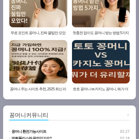
무료 포인트 꽁머니, 진짜 꿀팁만 모았
첫충전 없이도 꽁머니 받는 방법 5가지
다!
꽁머니 주는 사이트 추천, 2025 최신 리
토토 꽁머니 vs 카지노 꽁머니, 뭐가 더
스트
유리할까?
꽁머니커뮤니티
+
꽁머니 환전가능사이트
02.27
먹튀폴리스란 무엇인가요?
02.18