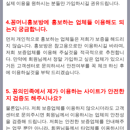
실제 이용을 원하시는 분들만 가입하시길 권유드립니다.
4.꽁머니홍보방에 홍보하는 업체들 이용해도 되
는지 궁금합니다.
먼저 개인적으로 홍보하는 업체들은 저희가 보증을 해드리
지 않습니다. 홍보방은 참고용으로만 이용하시길 바라며,
저희 보증업체를 이용해 주실것을 적극적으로 추천합니
다.
만약에 회원님께서 정말 가입하고 싶은 업체가 있으시
거든 고객센터로 문의하셔서 안전여부를 꼭 체크 하신 후
에 이용하실것을 부탁 드리겠습니다.
5. 꽁의민족에서 제가 이용하는 사이트가 안전한
지 검증도 해주시나요?
물론입니다. 저희 보증업체를 이용하지 않으시더라도 고객
센터로 문의주시면 회원님께서 이용하시는 업체의 안전성
을 검증해 드립니다.
저희는 안전한 보증업체를 안내해주
는 업무 뿐만 아니라, 회원님들께서 타업체를 이용하시더