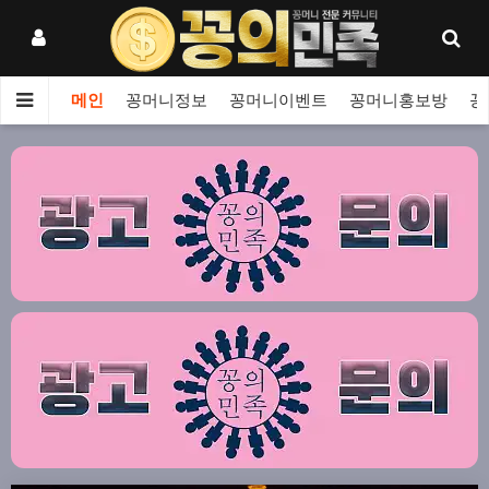
메인
꽁머니정보
꽁머니이벤트
꽁머니홍보방
꽁