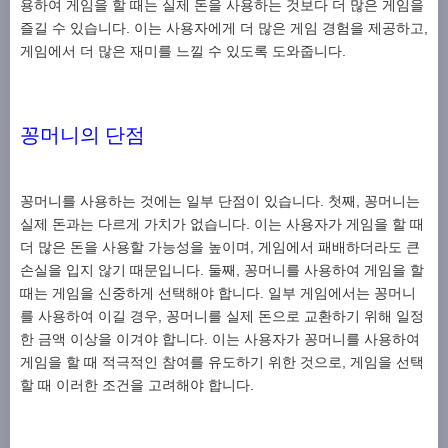
용하여 게임을 할 때는 실제 돈을 사용하는 것보다 더 많은 게임을
즐길 수 있습니다. 이는 사용자에게 더 많은 게임 경험을 제공하고,
게임에서 더 많은 재미를 느낄 수 있도록 도와줍니다.
꽁머니의 단점
꽁머니를 사용하는 것에는 일부 단점이 있습니다. 첫째, 꽁머니는
실제 돈과는 다르게 가치가 없습니다. 이는 사용자가 게임을 할 때
더 많은 돈을 사용할 가능성을 높이며, 게임에서 패배하더라도 큰
손실을 입지 않기 때문입니다. 둘째, 꽁머니를 사용하여 게임을 할
때는 게임을 신중하게 선택해야 합니다. 일부 게임에서는 꽁머니
를 사용하여 이길 경우, 꽁머니를 실제 돈으로 교환하기 위해 일정
한 금액 이상을 이겨야 합니다. 이는 사용자가 꽁머니를 사용하여
게임을 할 때 적극적인 참여를 유도하기 위한 것으로, 게임을 선택
할 때 이러한 조건을 고려해야 합니다.