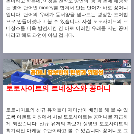
돈이라고 하는데,
이것을 전라도 방언의 ‘꽁’과 돈에 해당하
는 영어 단어인 money를 합쳐서 만든 단어가 바로 꽁머니
입니다. 단어의 유래가 동서양을 넘나드는 굉징한 조어법
으로 만들어졌다고 볼 수 있습니다.
사설 토토사이트의 르
네상스를 더욱 발전시킨 건 바로 이러한 유래를 지닌 꽁머
니라고 해도 과언이 아닐 겁니다.
토토사이트의 르네상스와 꽁머니
토토사이트의 신규 유저들이 재미삼아 배팅을 해 볼 수 있
도록 이벤트 차원에서 사설 토토사이트는 꽁머니를 지급하
게 되었습니다. 신규 유저의 확보가 생명인 토토사이트의
획기적인 마케팅 수단이라고 볼 수 있습니다.
꽁머니도 그