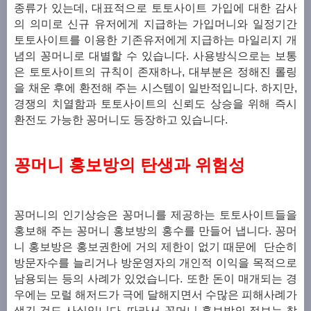
종류가 있는데, 대표적으로 토토사이트 가입에 대한 감사
의 의미로 신규 유저에게 지급하는 가입머니와 일정기간
토토사이트를 이용한 기존유저에게 지급하는 마일리지 개
념의 꽁머니로 대별할 수 있습니다.
사용방식으로는 보통
은 토토사이트의 규칙이 존재하나, 대부분은 정해진 롤링
을 채운 후에 환전해 주는 시스템이 일반적입니다. 하지만,
경쟁의 치열함과 토토사이트의 신뢰도 상승을 위해 즉시
환전도 가능한 꽁머니도 등장하고 있습니다.
꽁머니 홍보방의 탄생과 위험성
꽁머니의 인기상승은 꽁머니를 제공하는 토토사이트들을
홍보해 주는 꽁머니 홍보방의 홍수를 만들어 냅니다.
꽁머
니 홍보방은 홍보권한에 거의 제한이 없기 때문에 단순히
방문자수를 늘리거나 방운영자의 개인적 이익을 목적으로
남용되는 등의 사례가 있었습니다.
또한 돈이 매개되는 경
우에는 모럴 해저드가 극에 달해지면서 수많은 피해사례가
생긴 것도 사실입니다. 따라서 꽁머니 홍보방의 정보는 참