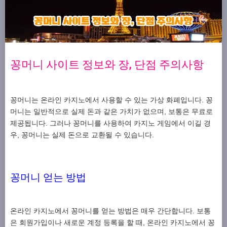
꽁머니 사이트 정보와 장, 단점 주의사항
꽁머니는 온라인 카지노에서 사용할 수 있는 가상 화폐입니다. 꽁
머니는 일반적으로 실제 돈과 같은 가치가 없으며, 보통은 무료로
제공됩니다. 그러나 꽁머니를 사용하여 카지노 게임에서 이길 경
우, 꽁머니는 실제 돈으로 교환될 수 있습니다.
꽁머니 얻는 방법
온라인 카지노에서 꽁머니를 얻는 방법은 매우 간단합니다. 보통
은 회원가입이나 새로운 계정 등록을 할 때, 온라인 카지노에서 꽁