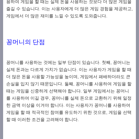
용하여 게임을 할 때는 실제 돈을 사용하는 것보다 더 많은 게임을
즐길 수 있습니다. 이는 사용자에게 더 많은 게임 경험을 제공하고,
게임에서 더 많은 재미를 느낄 수 있도록 도와줍니다.
꽁머니의 단점
꽁머니를 사용하는 것에는 일부 단점이 있습니다. 첫째, 꽁머니는
실제 돈과는 다르게 가치가 없습니다. 이는 사용자가 게임을 할 때
더 많은 돈을 사용할 가능성을 높이며, 게임에서 패배하더라도 큰
손실을 입지 않기 때문입니다. 둘째, 꽁머니를 사용하여 게임을 할
때는 게임을 신중하게 선택해야 합니다. 일부 게임에서는 꽁머니
를 사용하여 이길 경우, 꽁머니를 실제 돈으로 교환하기 위해 일정
한 금액 이상을 이겨야 합니다. 이는 사용자가 꽁머니를 사용하여
게임을 할 때 적극적인 참여를 유도하기 위한 것으로, 게임을 선택
할 때 이러한 조건을 고려해야 합니다.