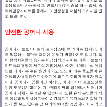
고용으로만 사용하시고, 반드시 먹튀검증을 하는 업체, 즉
먹튀검증사이트를 통해서 그 안정성을 더블체크 하시길 권
고 드립니다.
안전한 꽁머니 사용
꽁머니가 토토사이트의 르네상스에 큰 기여는 했지만, 이
를 악용하는 집단들 때문에 문제가 발생하기도 합니다.
특
히 블랙회원들의 증가는 비정상적인 사이트 이용과 토토사
이트들의 경쟁이 제로섬 게임에서 나아가 네거티브섬 게임
으로 나아가는 주된 원인이 되고 있으며, 이는 돌고돌아 유
저들의 사용제한으로 이어지게 되므로 주의할 필요가 있습
니다.
꽁머니가 꽁돈이긴 하지만, 어디까지나 프로모션을
위한 도구이기 때문에 기브앤테이크의 정신에서 벗어나면
꽁머니 자체가 무너질 수 있습니다.
또한 유저 본인들의 꾀
를 이용해 먹튀사이트들이 순간적으로 유저들의 지갑을 가
볍게 할 수도 있다는 점 유의하셔야 할 것입니다.
마지막으