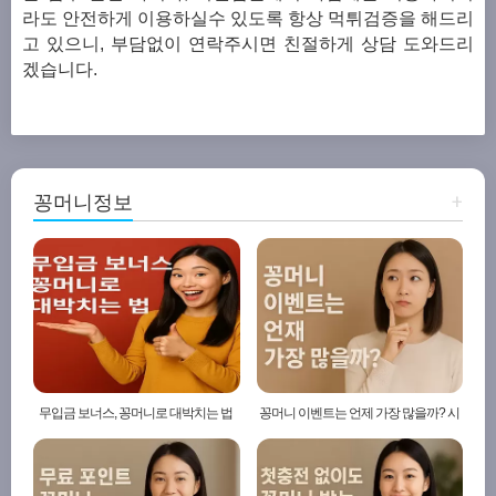
라도 안전하게 이용하실수 있도록 항상 먹튀검증을 해드리
고 있으니, 부담없이 연락주시면 친절하게 상담 도와드리
겠습니다.
꽁머니정보
+
무입금 보너스, 꽁머니로 대박치는 법
꽁머니 이벤트는 언제 가장 많을까? 시
기별 정리