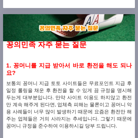
꽁의민족 자주 묻는 질문
1. 꽁머니를 지급 받아서 바로 환전을 해도 되나
요?
보통의 꽁머니 지급 토토 사이트들은 무료포인트 지급 후
일정 롤링을 채운 후 환전을 할 수 있게 끔 규정을 명시해
두는게 대부분입니다.
만약 사이트 이용도 하지않고 환전
만 계속 해주게 된다면, 업체측 피해는 물론이고 꽁머니 악
용 사례들이 너무 많이 발생하기 때문에 요즘은 환전만 해
주는 업체들은 거의 사라지는 추세입니다.
그렇기 때문에
꽁머니 규정을 준수하여 이용하시길 당부 드립니다.