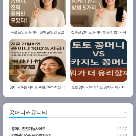
무료 포인트 꽁머니, 진짜 꿀팁만 모았
첫충전 없이도 꽁머니 받는 방법 5가지
다!
꽁머니 주는 사이트 추천, 2025 최신 리
토토 꽁머니 vs 카지노 꽁머니, 뭐가 더
스트
유리할까?
꽁머니커뮤니티
+
꽁머니 환전가능사이트
02.27
먹튀폴리스란 무엇인가요?
02.18