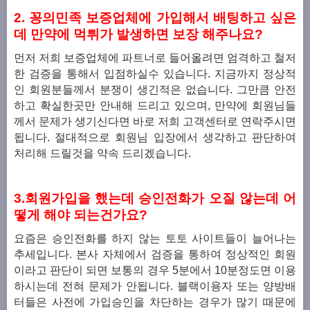
2. 꽁의민족 보증업체에 가입해서 배팅하고 싶은
데 만약에 먹튀가 발생하면 보장 해주나요?
먼저 저희 보증업체에 파트너로 들어올려면 엄격하고 철저
한 검증을 통해서 입점하실수 있습니다. 지금까지 정상적
인 회원분들께서 분쟁이 생긴적은 없습니다.
그만큼 안전
하고 확실한곳만 안내해 드리고 있으며, 만약에 회원님들
께서 문제가 생기신다면 바로 저희 고객센터로 연락주시면
됩니다.
절대적으로 회원님 입장에서 생각하고 판단하여
처리해 드릴것을 약속 드리겠습니다.
3.회원가입을 했는데 승인전화가 오질 않는데 어
떻게 해야 되는건가요?
요즘은 승인전화를 하지 않는 토토 사이트들이 늘어나는
추세입니다. 본사 자체에서 검증을 통하여 정상적인 회원
이라고 판단이 되면 보통의 경우 5분에서 10분정도면 이용
하시는데 전혀 문제가 안됩니다.
블랙이용자 또는 양방배
터들은 사전에 가입승인을 차단하는 경우가 많기 때문에