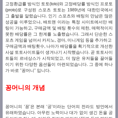
고정환급률 방식인 토토(toto)와 고정배당률 방식인 프로토
(proto)로 구성된 스포츠 토토는 1989년에 대한민국에서
그 출발을 알렸습니다.
인기 스포츠와 배팅의 만남은 많은
성공을 이루었으나, 배트맨 이라는 특정 사이트에서만 배
팅이 가능하고, 구매금액 및 배팅 횟수의 제한, 매력적이지
못한 배당률은 그 한계를 노출했습니다.
그래서 단순한 스
포츠 게임을 넘어서 카지노, 경마, 미니게임 등을 추가하고
구매금액과 배팅횟수, 나아가 배당률을 획기적으로 개선한
사설 토토사이트들이 생겨나기 시작했습니다.
곧 토토사이
트들의 르네상스가 시작되었고, 더 많은 유저들을 끌어들
이기 위한 다양한 옵션들이 마련되었습니다. 그 중에 하나
가 바로 "꽁머니" 입니다.
꽁머니의 개념
꽁머니
의 ‘꽁’은 본래 ‘공’이라는 단어의 전라도 방언에서
유래하였습니다. 아무런 노력이나 대가 없이 생긴 돈을 공