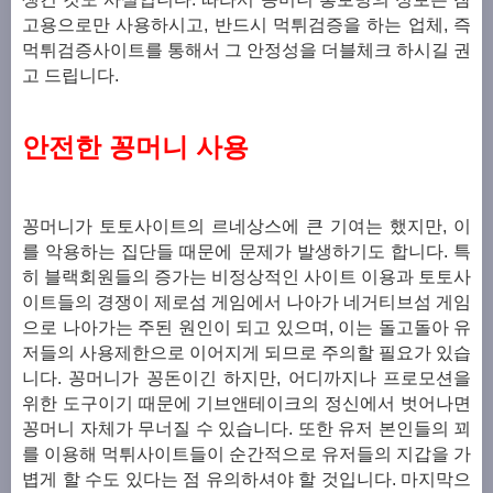
고용으로만 사용하시고, 반드시 먹튀검증을 하는 업체, 즉
먹튀검증사이트를 통해서 그 안정성을 더블체크 하시길 권
고 드립니다.
안전한 꽁머니 사용
꽁머니가 토토사이트의 르네상스에 큰 기여는 했지만, 이
를 악용하는 집단들 때문에 문제가 발생하기도 합니다.
특
히 블랙회원들의 증가는 비정상적인 사이트 이용과 토토사
이트들의 경쟁이 제로섬 게임에서 나아가 네거티브섬 게임
으로 나아가는 주된 원인이 되고 있으며, 이는 돌고돌아 유
저들의 사용제한으로 이어지게 되므로 주의할 필요가 있습
니다.
꽁머니가 꽁돈이긴 하지만, 어디까지나 프로모션을
위한 도구이기 때문에 기브앤테이크의 정신에서 벗어나면
꽁머니 자체가 무너질 수 있습니다.
또한 유저 본인들의 꾀
를 이용해 먹튀사이트들이 순간적으로 유저들의 지갑을 가
볍게 할 수도 있다는 점 유의하셔야 할 것입니다.
마지막으