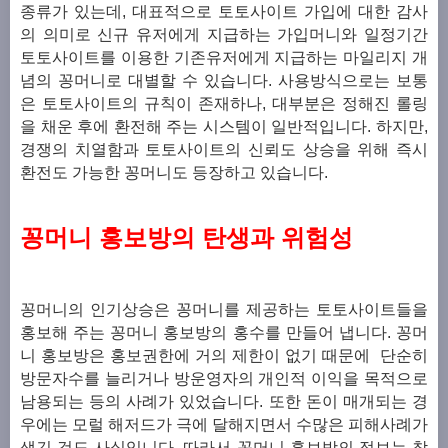
종류가 있는데, 대표적으로 토토사이트 가입에 대한 감사
의 의미로 신규 유저에게 지급하는 가입머니와 일정기간
토토사이트를 이용한 기존유저에게 지급하는 마일리지 개
념의 꽁머니로 대별할 수 있습니다.
사용방식으로는 보통
은 토토사이트의 규칙이 존재하나, 대부분은 정해진 롤링
을 채운 후에 환전해 주는 시스템이 일반적입니다. 하지만,
경쟁의 치열함과 토토사이트의 신뢰도 상승을 위해 즉시
환전도 가능한 꽁머니도 등장하고 있습니다.
꽁머니 홍보방의 탄생과 위험성
꽁머니의 인기상승은 꽁머니를 제공하는 토토사이트들을
홍보해 주는 꽁머니 홍보방의 홍수를 만들어 냅니다.
꽁머
니 홍보방은 홍보권한에 거의 제한이 없기 때문에 단순히
방문자수를 늘리거나 방운영자의 개인적 이익을 목적으로
남용되는 등의 사례가 있었습니다.
또한 돈이 매개되는 경
우에는 모럴 해저드가 극에 달해지면서 수많은 피해사례가
생긴 것도 사실입니다. 따라서 꽁머니 홍보방의 정보는 참