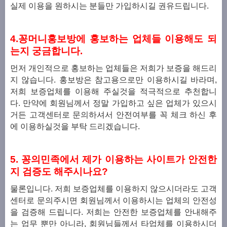
실제 이용을 원하시는 분들만 가입하시길 권유드립니다.
4.꽁머니홍보방에 홍보하는 업체들 이용해도 되
는지 궁금합니다.
먼저 개인적으로 홍보하는 업체들은 저희가 보증을 해드리
지 않습니다. 홍보방은 참고용으로만 이용하시길 바라며,
저희 보증업체를 이용해 주실것을 적극적으로 추천합니
다.
만약에 회원님께서 정말 가입하고 싶은 업체가 있으시
거든 고객센터로 문의하셔서 안전여부를 꼭 체크 하신 후
에 이용하실것을 부탁 드리겠습니다.
5. 꽁의민족에서 제가 이용하는 사이트가 안전한
지 검증도 해주시나요?
물론입니다. 저희 보증업체를 이용하지 않으시더라도 고객
센터로 문의주시면 회원님께서 이용하시는 업체의 안전성
을 검증해 드립니다.
저희는 안전한 보증업체를 안내해주
는 업무 뿐만 아니라, 회원님들께서 타업체를 이용하시더