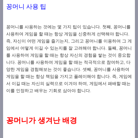
꽁머니 사용 팁
꽁머니를 사용하는 것에는 몇 가지 팁이 있습니다. 첫째, 꽁머니를
사용하여 게임을 할 때는 항상 게임을 신중하게 선택해야 합니다.
즉, 자신이 어떤 게임을 즐기는지, 그리고 꽁머니를 이용하여 그 게
임에서 어떻게 이길 수 있는지를 잘 고려해야 합니다. 둘째, 꽁머니
를 사용하여 게임을 할 때는 항상 자신의 경험을 쌓는 것이 중요합
니다. 꽁머니를 사용하여 게임을 할 때는 적극적으로 참여하고, 다
양한 게임을 경험해보는 것이 좋습니다. 셋째, 꽁머니를 사용하여
게임을 할 때는 항상 책임을 가지고 플레이해야 합니다. 즉, 게임에
서 이길 때는 자신의 실력으로 이겨야 하며, 게임에서 패배할 때는
이를 인정하고 배우는 기회로 삼아야 합니다.
꽁머니가 생겨난 배경