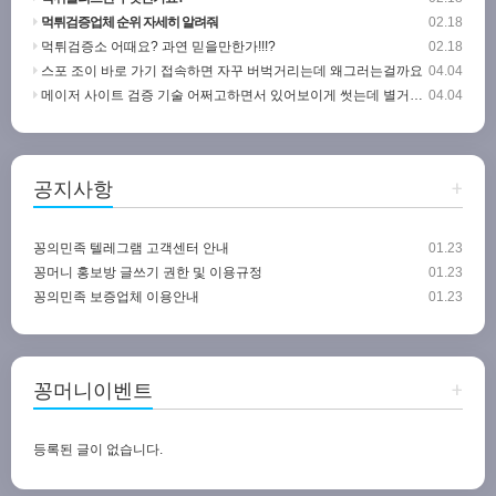
먹튀검증업체 순위 자세히 알려줘
02.18
먹튀검증소 어때요? 과연 믿을만한가!!!?
02.18
스포 조이 바로 가기 접속하면 자꾸 버벅거리는데 왜그러는걸까요
04.04
메이저 사이트 검증 기술 어쩌고하면서 있어보이게 썻는데 별거없을듯
04.04
공지사항
+
꽁의민족 텔레그램 고객센터 안내
01.23
꽁머니 홍보방 글쓰기 권한 및 이용규정
01.23
꽁의민족 보증업체 이용안내
01.23
꽁머니이벤트
+
등록된 글이 없습니다.