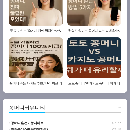
무료 포인트 꽁머니, 진짜 꿀팁만 모았
첫충전 없이도 꽁머니 받는 방법 5가지
다!
꽁머니 주는 사이트 추천, 2025 최신 리
토토 꽁머니 vs 카지노 꽁머니, 뭐가 더
스트
유리할까?
꽁머니커뮤니티
+
꽁머니 환전가능사이트
02.27
먹튀폴리스란 무엇인가요?
02.18