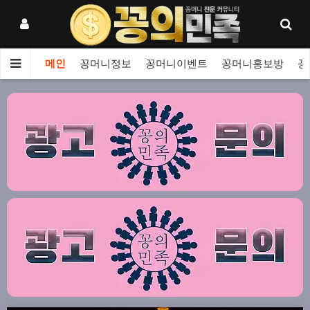
메인
꽁머니정보
꽁머니이벤트
꽁머니홍보방
꽁