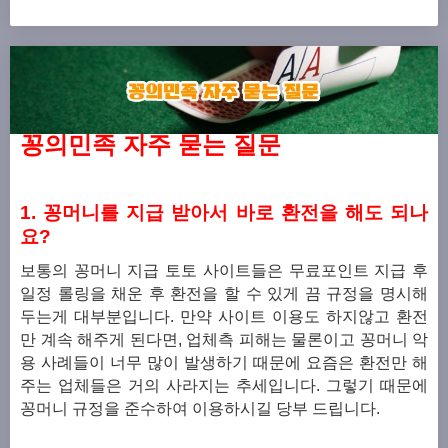
꽁의민족 자주 묻는 질문
1. 꽁머니를 지급 받아서 바로 환전을 해도 되나
요?
보통의 꽁머니 지급 토토 사이트들은 무료포인트 지급 후
일정 롤링을 채운 후 환전을 할 수 있게 끔 규정을 명시해
두는게 대부분입니다.
만약 사이트 이용도 하지않고 환전
만 계속 해주게 된다면, 업체측 피해는 물론이고 꽁머니 악
용 사례들이 너무 많이 발생하기 때문에 요즘은 환전만 해
주는 업체들은 거의 사라지는 추세입니다.
그렇기 때문에
꽁머니 규정을 준수하여 이용하시길 당부 드립니다.