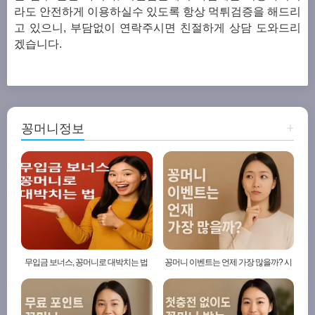
라도 안전하게 이용하실수 있도록 항상 먹튀검증을 해드리
고 있으니, 부담없이 연락주시면 친절하게 상담 도와드리
겠습니다.
꽁머니정보
+
무입금 보너스, 꽁머니로 대박치는 법
꽁머니 이벤트는 언제 가장 많을까? 시
기별 정리