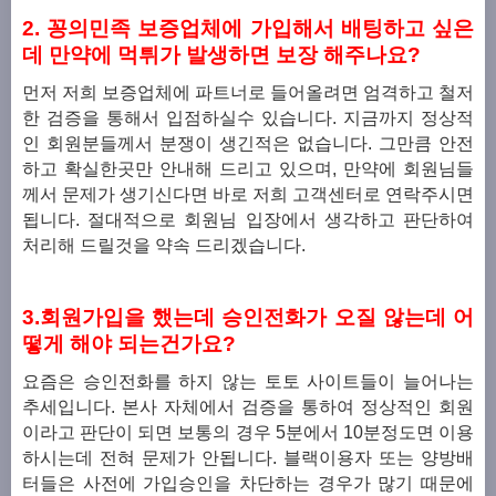
2. 꽁의민족 보증업체에 가입해서 배팅하고 싶은
데 만약에 먹튀가 발생하면 보장 해주나요?
먼저 저희 보증업체에 파트너로 들어올려면 엄격하고 철저
한 검증을 통해서 입점하실수 있습니다. 지금까지 정상적
인 회원분들께서 분쟁이 생긴적은 없습니다.
그만큼 안전
하고 확실한곳만 안내해 드리고 있으며, 만약에 회원님들
께서 문제가 생기신다면 바로 저희 고객센터로 연락주시면
됩니다.
절대적으로 회원님 입장에서 생각하고 판단하여
처리해 드릴것을 약속 드리겠습니다.
3.회원가입을 했는데 승인전화가 오질 않는데 어
떻게 해야 되는건가요?
요즘은 승인전화를 하지 않는 토토 사이트들이 늘어나는
추세입니다. 본사 자체에서 검증을 통하여 정상적인 회원
이라고 판단이 되면 보통의 경우 5분에서 10분정도면 이용
하시는데 전혀 문제가 안됩니다.
블랙이용자 또는 양방배
터들은 사전에 가입승인을 차단하는 경우가 많기 때문에