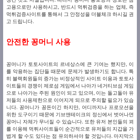
고용으로만 사용하시고, 반드시 먹튀검증을 하는 업체, 즉
먹튀검증사이트를 통해서 그 안정성을 더블체크 하시길 권
고 드립니다.
안전한 꽁머니 사용
꽁머니가 토토사이트의 르네상스에 큰 기여는 했지만, 이
를 악용하는 집단들 때문에 문제가 발생하기도 합니다.
특
히 블랙회원들의 증가는 비정상적인 사이트 이용과 토토사
이트들의 경쟁이 제로섬 게임에서 나아가 네거티브섬 게임
으로 나아가는 주된 원인이 되고 있으며, 이는 돌고돌아 유
저들의 사용제한으로 이어지게 되므로 주의할 필요가 있습
니다.
꽁머니가 꽁돈이긴 하지만, 어디까지나 프로모션을
위한 도구이기 때문에 기브앤테이크의 정신에서 벗어나면
꽁머니 자체가 무너질 수 있습니다.
또한 유저 본인들의 꾀
를 이용해 먹튀사이트들이 순간적으로 유저들의 지갑을 가
볍게 할 수도 있다는 점 유의하셔야 할 것입니다.
마지막으