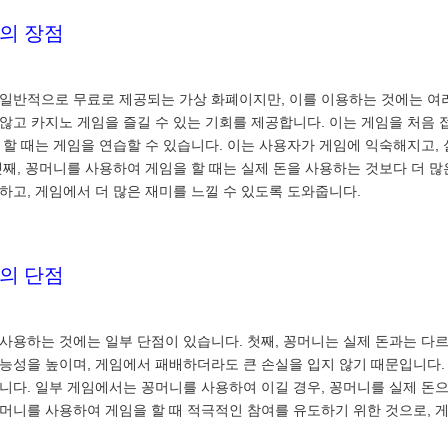
의 장점
일반적으로 무료로 제공되는 가상 화폐이지만, 이를 이용하는 것에는 여러
않고 카지노 게임을 즐길 수 있는 기회를 제공합니다. 이는 게임을 처음 
 할 때는 게임을 연습할 수 있습니다. 이는 사용자가 게임에 익숙해지고, 
셋째, 꽁머니를 사용하여 게임을 할 때는 실제 돈을 사용하는 것보다 더 많
하고, 게임에서 더 많은 재미를 느낄 수 있도록 도와줍니다.
의 단점
사용하는 것에는 일부 단점이 있습니다. 첫째, 꽁머니는 실제 돈과는 다르
능성을 높이며, 게임에서 패배하더라도 큰 손실을 입지 않기 때문입니다. 
니다. 일부 게임에서는 꽁머니를 사용하여 이길 경우, 꽁머니를 실제 돈으
머니를 사용하여 게임을 할 때 적극적인 참여를 유도하기 위한 것으로, 