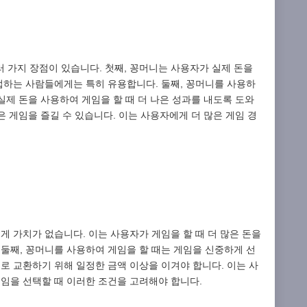
 가지 장점이 있습니다. 첫째, 꽁머니는 사용자가 실제 돈을
접하는 사람들에게는 특히 유용합니다. 둘째, 꽁머니를 사용하
실제 돈을 사용하여 게임을 할 때 더 나은 성과를 내도록 도와
은 게임을 즐길 수 있습니다. 이는 사용자에게 더 많은 게임 경
게 가치가 없습니다. 이는 사용자가 게임을 할 때 더 많은 돈을
둘째, 꽁머니를 사용하여 게임을 할 때는 게임을 신중하게 선
로 교환하기 위해 일정한 금액 이상을 이겨야 합니다. 이는 사
게임을 선택할 때 이러한 조건을 고려해야 합니다.