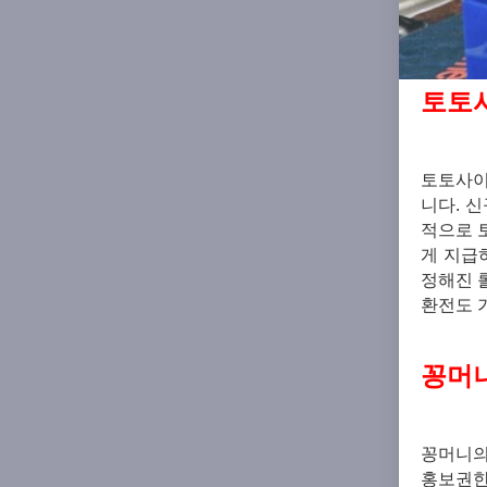
토토
토토사이
니다. 
적으로 
게 지급
정해진 
환전도 
꽁머
꽁머니의
홍보권한