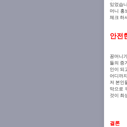
있었습니
머니 홍
체크 하
안전
꽁머니가
들의 증
인이 되
어디까지
저 본인
막으로 
것이 최
결론