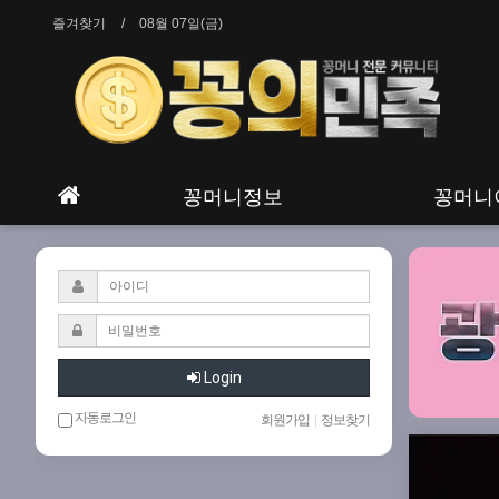
즐겨찾기
08월 07일(금)
꽁머니정보
꽁머니
Login
자동로그인
회원가입
|
정보찾기