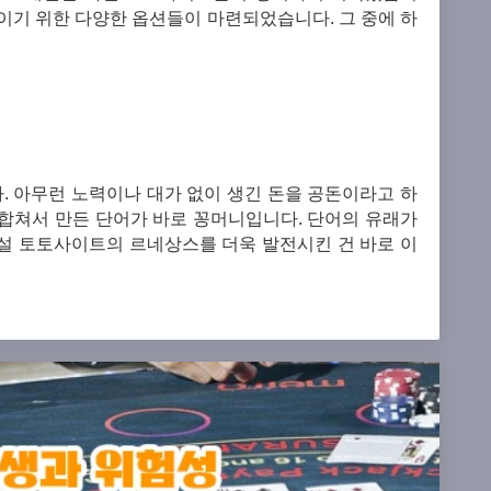
이기 위한 다양한 옵션들이 마련되었습니다. 그 중에 하
다. 아무런 노력이나 대가 없이 생긴 돈을 공돈이라고 하
를 합쳐서 만든 단어가 바로 꽁머니입니다. 단어의 유래가
설 토토사이트의 르네상스를 더욱 발전시킨 건 바로 이