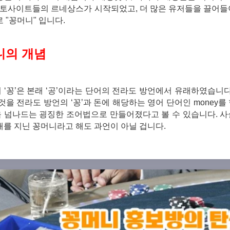
토토사이트들의 르네상스가 시작되었고, 더 많은 유저들을 끌어들
 "꽁머니" 입니다.
니의 개념
 ‘꽁’은 본래 ‘공’이라는 단어의 전라도 방언에서 유래하였습니
것을 전라도 방언의 ‘꽁’과 돈에 해당하는 영어 단어인 money
 넘나드는 굉징한 조어법으로 만들어졌다고 볼 수 있습니다.
사
래를 지닌 꽁머니라고 해도 과언이 아닐 겁니다.