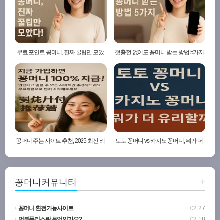
무료 포인트 꽁머니, 진짜 꿀팁만 모았
첫충전 없이도 꽁머니 받는 방법 5가지
다!
꽁머니 주는 사이트 추천, 2025 최신 리
토토 꽁머니 vs 카지노 꽁머니, 뭐가 더
스트
유리할까?
꽁머니커뮤니티
+
꽁머니 환전가능사이트
02.27
먹튀폴리스란 무엇인가요?
02.18