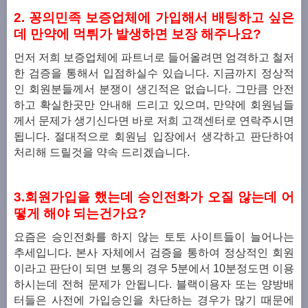
2. 꽁의민족 보증업체에 가입해서 배팅하고 싶은
데 만약에 먹튀가 발생하면 보장 해주나요?
먼저 저희 보증업체에 파트너로 들어올려면 엄격하고 철저
한 검증을 통해서 입점하실수 있습니다. 지금까지 정상적
인 회원분들께서 분쟁이 생긴적은 없습니다.
그만큼 안전
하고 확실한곳만 안내해 드리고 있으며, 만약에 회원님들
께서 문제가 생기신다면 바로 저희 고객센터로 연락주시면
됩니다.
절대적으로 회원님 입장에서 생각하고 판단하여
처리해 드릴것을 약속 드리겠습니다.
3.회원가입을 했는데 승인전화가 오질 않는데 어
떻게 해야 되는건가요?
요즘은 승인전화를 하지 않는 토토 사이트들이 늘어나는
추세입니다. 본사 자체에서 검증을 통하여 정상적인 회원
이라고 판단이 되면 보통의 경우 5분에서 10분정도면 이용
하시는데 전혀 문제가 안됩니다.
블랙이용자 또는 양방배
터들은 사전에 가입승인을 차단하는 경우가 많기 때문에