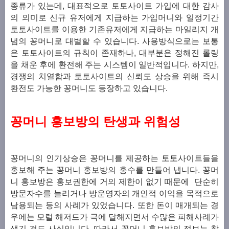
종류가 있는데, 대표적으로 토토사이트 가입에 대한 감사
의 의미로 신규 유저에게 지급하는 가입머니와 일정기간
토토사이트를 이용한 기존유저에게 지급하는 마일리지 개
념의 꽁머니로 대별할 수 있습니다.
사용방식으로는 보통
은 토토사이트의 규칙이 존재하나, 대부분은 정해진 롤링
을 채운 후에 환전해 주는 시스템이 일반적입니다. 하지만,
경쟁의 치열함과 토토사이트의 신뢰도 상승을 위해 즉시
환전도 가능한 꽁머니도 등장하고 있습니다.
꽁머니 홍보방의 탄생과 위험성
꽁머니의 인기상승은 꽁머니를 제공하는 토토사이트들을
홍보해 주는 꽁머니 홍보방의 홍수를 만들어 냅니다.
꽁머
니 홍보방은 홍보권한에 거의 제한이 없기 때문에 단순히
방문자수를 늘리거나 방운영자의 개인적 이익을 목적으로
남용되는 등의 사례가 있었습니다.
또한 돈이 매개되는 경
우에는 모럴 해저드가 극에 달해지면서 수많은 피해사례가
생긴 것도 사실입니다. 따라서 꽁머니 홍보방의 정보는 참