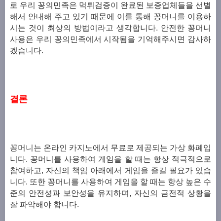
로 우리 꽁의민족은 먹튀검증이 완료된 보증업체들을 선별
해서 안내해 주고 있기 때문에 이를 통해 꽁머니를 이용하
시는 것이 최상의 방법이라고 생각합니다.
안전한 꽁머니
사용은 우리 꽁의민족에서 시작됨을 기억해주시면 감사하
겠습니다.
결론
꽁머니는 온라인 카지노에서 무료로 제공되는 가상 화폐입
니다. 꽁머니를 사용하여 게임을 할 때는 항상 적극적으로
참여하고, 자신의 책임 아래에서 게임을 즐길 필요가 있습
니다. 또한 꽁머니를 사용하여 게임을 할 때는 항상 높은 수
준의 안전성과 보안성을 유지하며, 자신의 금전적 상황을
잘 파악해야 합니다.