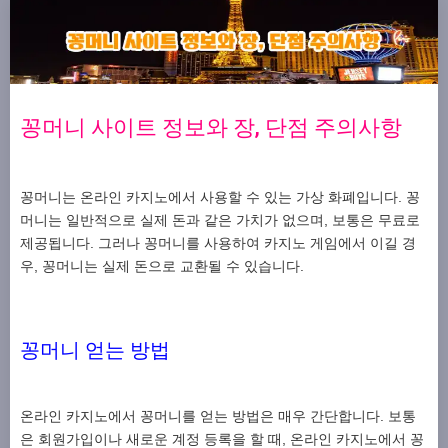
꽁머니 사이트 정보와 장, 단점 주의사항
꽁머니는 온라인 카지노에서 사용할 수 있는 가상 화폐입니다. 꽁
머니는 일반적으로 실제 돈과 같은 가치가 없으며, 보통은 무료로
제공됩니다. 그러나 꽁머니를 사용하여 카지노 게임에서 이길 경
우, 꽁머니는 실제 돈으로 교환될 수 있습니다.
꽁머니 얻는 방법
온라인 카지노에서 꽁머니를 얻는 방법은 매우 간단합니다. 보통
은 회원가입이나 새로운 계정 등록을 할 때, 온라인 카지노에서 꽁