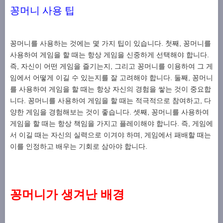
꽁머니 사용 팁
꽁머니를 사용하는 것에는 몇 가지 팁이 있습니다. 첫째, 꽁머니를
사용하여 게임을 할 때는 항상 게임을 신중하게 선택해야 합니다.
즉, 자신이 어떤 게임을 즐기는지, 그리고 꽁머니를 이용하여 그 게
임에서 어떻게 이길 수 있는지를 잘 고려해야 합니다. 둘째, 꽁머니
를 사용하여 게임을 할 때는 항상 자신의 경험을 쌓는 것이 중요합
니다. 꽁머니를 사용하여 게임을 할 때는 적극적으로 참여하고, 다
양한 게임을 경험해보는 것이 좋습니다. 셋째, 꽁머니를 사용하여
게임을 할 때는 항상 책임을 가지고 플레이해야 합니다. 즉, 게임에
서 이길 때는 자신의 실력으로 이겨야 하며, 게임에서 패배할 때는
이를 인정하고 배우는 기회로 삼아야 합니다.
꽁머니가 생겨난 배경