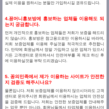
실제 이용을 원하시는 분들만 가입하시길 권유드립니다.
4.꽁머니홍보방에 홍보하는 업체들 이용해도 되
는지 궁금합니다.
먼저 개인적으로 홍보하는 업체들은 저희가 보증을 해드리
지 않습니다. 홍보방은 참고용으로만 이용하시길 바라며,
저희 보증업체를 이용해 주실것을 적극적으로 추천합니
다.
만약에 회원님께서 정말 가입하고 싶은 업체가 있으시
거든 고객센터로 문의하셔서 안전여부를 꼭 체크 하신 후
에 이용하실것을 부탁 드리겠습니다.
5. 꽁의민족에서 제가 이용하는 사이트가 안전한
지 검증도 해주시나요?
물론입니다. 저희 보증업체를 이용하지 않으시더라도 고객
센터로 문의주시면 회원님께서 이용하시는 업체의 안전성
을 검증해 드립니다.
저희는 안전한 보증업체를 안내해주
는 업무 뿐만 아니라, 회원님들께서 타업체를 이용하시더