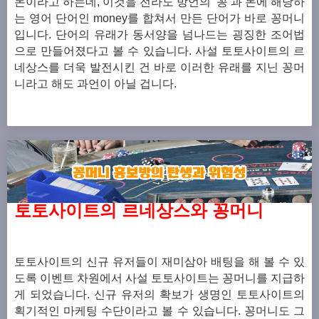
돈이라고 하는데,
이것을 전라도 방언의 ‘꽁’과 돈에 해당하
는 영어 단어인 money를 합쳐서 만든 단어가 바로 꽁머니
입니다. 단어의 유래가 동서양을 넘나드는 굉징한 조어법
으로 만들어졌다고 볼 수 있습니다.
사설 토토사이트의 르
네상스를 더욱 발전시킨 건 바로 이러한 유래를 지닌 꽁머
니라고 해도 과언이 아닐 겁니다.
토토사이트의 르네상스와 꽁머니
토토사이트의 신규 유저들이 재미삼아 배팅을 해 볼 수 있
도록 이벤트 차원에서 사설 토토사이트는 꽁머니를 지급하
게 되었습니다. 신규 유저의 확보가 생명인 토토사이트의
획기적인 마케팅 수단이라고 볼 수 있습니다.
꽁머니도 그