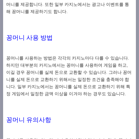
머니를 제공합니다. 또한 일부 카지노에서는 광고나 이벤트를 통
해 꽁머니를 제공하기도 합니다.
꽁머니 사용 방법
꽁머니를 사용하는 방법은 각각의 카지노마다 다를 수 있습니다.
하지만 대부분의 카지노에서는 꽁머니를 사용하여 게임을 하고,
이길 경우 꽁머니를 실제 돈으로 교환할 수 있습니다. 그러나 꽁머
니를 실제 돈으로 교환하기 위해서는 일정한 조건을 충족해야 합
니다. 일부 카지노에서는 꽁머니를 실제 돈으로 교환하기 위해 특
정 게임에서 일정한 금액 이상을 이겨야 하는 경우도 있습니다.
꽁머니 유의사항