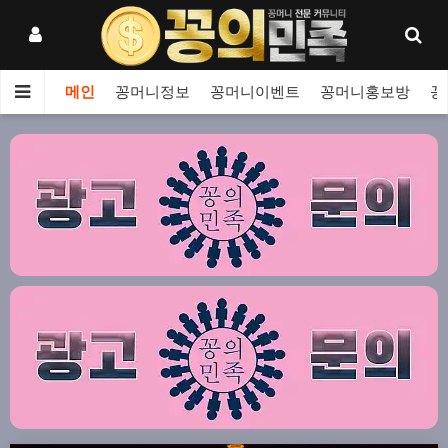
메인
꽁머니정보
꽁머니이벤트
꽁머니홍보방
꽁