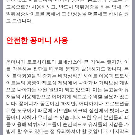
고용으로만 사용하시고, 반드시 먹튀검증을 하는 업체, 즉
먹튀검증사이트를 통해서 그 안정성을 더블체크 하시길 권
고 드립니다.
안전한 꽁머니 사용
꽁머니가 토토사이트의 르네상스에 큰 기여는 했지만, 이
를 악용하는 집단들 때문에 문제가 발생하기도 합니다.
특
히 블랙회원들의 증가는 비정상적인 사이트 이용과 토토사
이트들의 경쟁이 제로섬 게임에서 나아가 네거티브섬 게임
으로 나아가는 주된 원인이 되고 있으며, 이는 돌고돌아 유
저들의 사용제한으로 이어지게 되므로 주의할 필요가 있습
니다.
꽁머니가 꽁돈이긴 하지만, 어디까지나 프로모션을
위한 도구이기 때문에 기브앤테이크의 정신에서 벗어나면
꽁머니 자체가 무너질 수 있습니다.
또한 유저 본인들의 꾀
를 이용해 먹튀사이트들이 순간적으로 유저들의 지갑을 가
볍게 할 수도 있다는 점 유의하셔야 할 것입니다.
마지막으