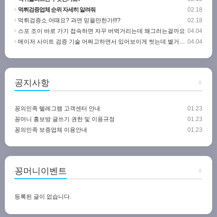
먹튀검증업체 순위 자세히 알려줘
02.18
먹튀검증소 어때요? 과연 믿을만한가!!!?
02.18
스포 조이 바로 가기 접속하면 자꾸 버벅거리는데 왜그러는걸까요
04.04
메이저 사이트 검증 기술 어쩌고하면서 있어보이게 썻는데 별거없을듯
04.04
공지사항
+
꽁의민족 텔레그램 고객센터 안내
01.23
꽁머니 홍보방 글쓰기 권한 및 이용규정
01.23
꽁의민족 보증업체 이용안내
01.23
꽁머니이벤트
+
등록된 글이 없습니다.