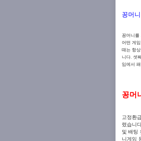
꽁머니
꽁머니를 
어떤 게임
때는 항상
니다. 셋
임에서 패
꽁머
고정환급률
렸습니다
및 배팅
니게임 