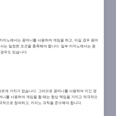
카지노에서는 꽁머니를 사용하여 게임을 하고, 이길 경우 꽁머
해서는 일정한 조건을 충족해야 합니다. 일부 카지노에서는 꽁
 경우도 있습니다.
다르게 가치가 없습니다. 그러므로 꽁머니를 사용하여 이긴 경
꽁머니를 사용하여 게임을 할 때는 항상 책임을 가지고 적극적으
적극적으로 참여하고, 카지노 규칙을 준수해야 합니다.