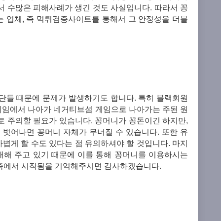
 수많은 피해사례가 생긴 것도 사실입니다. 따라서 꽁
 업체, 즉 먹튀검증사이트를 통해서 그 안정성을 더블
단들 때문에 문제가 발생하기도 합니다.
특히 블랙회원
게임에서 나아가 네거티브섬 게임으로 나아가는 주된 원
로 주의할 필요가 있습니다.
꽁머니가 꽁돈이긴 하지만,
벗어나면 꽁머니 자체가 무너질 수 있습니다.
또한 유
볍게 할 수도 있다는 점 유의하셔야 할 것입니다.
마지
해 주고 있기 때문에 이를 통해 꽁머니를 이용하시는
족에서 시작됨을 기억해주시면 감사하겠습니다.