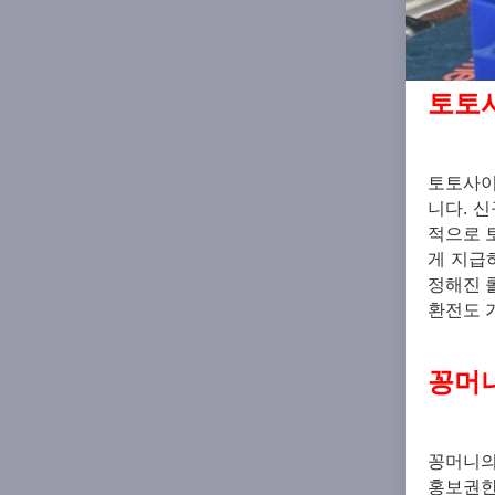
토토
토토사이
니다. 
적으로 
게 지급
정해진 
환전도 
꽁머
꽁머니의
홍보권한