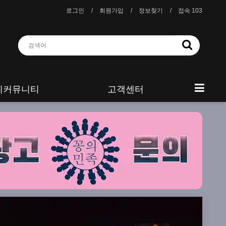
로그인
회원가입
정보찾기
접속 103
니커뮤니티
고객센터