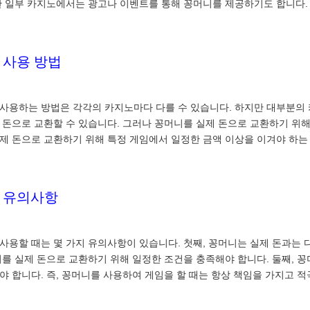
한 일부 카지노에서는 광고나 이벤트를 통해 꽁머니를 제공하기도 합니다.
 사용 방법
사용하는 방법은 각각의 카지노마다 다를 수 있습니다. 하지만 대부분의 
 돈으로 교환할 수 있습니다. 그러나 꽁머니를 실제 돈으로 교환하기 위
제 돈으로 교환하기 위해 특정 게임에서 일정한 금액 이상을 이겨야 하는
 유의사항
사용할 때는 몇 가지 유의사항이 있습니다. 첫째, 꽁머니는 실제 돈과는 
니를 실제 돈으로 교환하기 위해 일정한 조건을 충족해야 합니다. 둘째, 
야 합니다. 즉, 꽁머니를 사용하여 게임을 할 때는 항상 책임을 가지고 