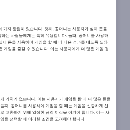
 가지 장점이 있습니다. 첫째, 꽁머니는 사용자가 실제 돈을
접하는 사람들에게는 특히 유용합니다. 둘째, 꽁머니를 사용하
실제 돈을 사용하여 게임을 할 때 더 나은 성과를 내도록 도와
은 게임을 즐길 수 있습니다. 이는 사용자에게 더 많은 게임 경
게 가치가 없습니다. 이는 사용자가 게임을 할 때 더 많은 돈을
둘째, 꽁머니를 사용하여 게임을 할 때는 게임을 신중하게 선
로 교환하기 위해 일정한 금액 이상을 이겨야 합니다. 이는 사
게임을 선택할 때 이러한 조건을 고려해야 합니다.