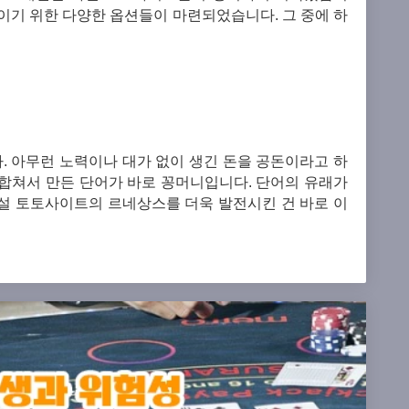
이기 위한 다양한 옵션들이 마련되었습니다. 그 중에 하
다. 아무런 노력이나 대가 없이 생긴 돈을 공돈이라고 하
를 합쳐서 만든 단어가 바로 꽁머니입니다. 단어의 유래가
설 토토사이트의 르네상스를 더욱 발전시킨 건 바로 이