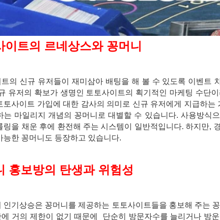
사이트의 르네상스와 꽁머니
트의 신규 유저들이 재미삼아 배팅을 해 볼 수 있도록 이벤트
신규 유저의 확보가 생명인 토토사이트의 획기적인 마케팅 수단이
토토사이트 가입에 대한 감사의 의미로 신규 유저에게 지급하는
하는 마일리지 개념의 꽁머니로 대별할 수 있습니다.
사용방식으
롤링을 채운 후에 환전해 주는 시스템이 일반적입니다. 하지만,
가능한 꽁머니도 등장하고 있습니다.
니 홍보방의 탄생과 위험성
 인기상승은 꽁머니를 제공하는 토토사이트들을 홍보해 주는 꽁
에 거의 제한이 없기 때문에 단순히 방문자수를 늘리거나 방운