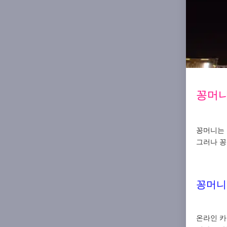
꽁머니
꽁머니는 
그러나 꽁
꽁머니
온라인 카