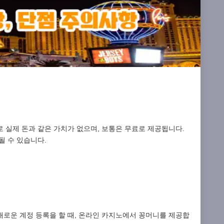
 실제 돈과 같은 가치가 없으며, 보통은 무료로 제공됩니다.
될 수 있습니다.
로운 계정 등록을 할 때, 온라인 카지노에서 꽁머니를 제공합