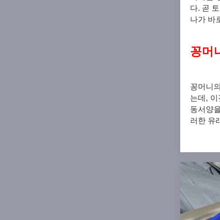
다.
곧 
나가 바로
꽁머
꽁머니
의
는데,
이
동서양을
러한 유