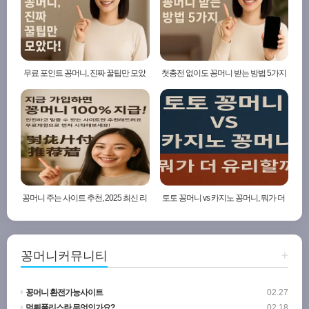
무료 포인트 꽁머니, 진짜 꿀팁만 모았
첫충전 없이도 꽁머니 받는 방법 5가지
다!
꽁머니 주는 사이트 추천, 2025 최신 리
토토 꽁머니 vs 카지노 꽁머니, 뭐가 더
스트
유리할까?
꽁머니커뮤니티
+
꽁머니 환전가능사이트
02.27
먹튀폴리스란 무엇인가요?
02.18