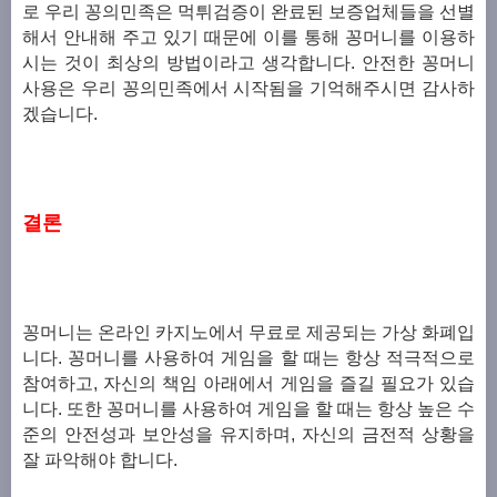
로 우리 꽁의민족은 먹튀검증이 완료된 보증업체들을 선별
해서 안내해 주고 있기 때문에 이를 통해 꽁머니를 이용하
시는 것이 최상의 방법이라고 생각합니다.
안전한 꽁머니
사용은 우리 꽁의민족에서 시작됨을 기억해주시면 감사하
겠습니다.
결론
꽁머니는 온라인 카지노에서 무료로 제공되는 가상 화폐입
니다. 꽁머니를 사용하여 게임을 할 때는 항상 적극적으로
참여하고, 자신의 책임 아래에서 게임을 즐길 필요가 있습
니다. 또한 꽁머니를 사용하여 게임을 할 때는 항상 높은 수
준의 안전성과 보안성을 유지하며, 자신의 금전적 상황을
잘 파악해야 합니다.