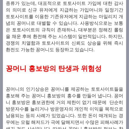
종류가 있는데, 대표적으로 토토사이트 가입에 대한 감사
의 의미로 신규 유저에게 지급하는 가입머니와 일정기간
토토사이트를 이용한 기존유저에게 지급하는 마일리지 개
념의 꽁머니로 대별할 수 있습니다.
사용방식으로는 보통
은 토토사이트의 규칙이 존재하나, 대부분은 정해진 롤링
을 채운 후에 환전해 주는 시스템이 일반적입니다. 하지만,
경쟁의 치열함과 토토사이트의 신뢰도 상승을 위해 즉시
환전도 가능한 꽁머니도 등장하고 있습니다.
꽁머니 홍보방의 탄생과 위험성
꽁머니의 인기상승은 꽁머니를 제공하는 토토사이트들을
홍보해 주는 꽁머니 홍보방의 홍수를 만들어 냅니다.
꽁머
니 홍보방은 홍보권한에 거의 제한이 없기 때문에 단순히
방문자수를 늘리거나 방운영자의 개인적 이익을 목적으로
남용되는 등의 사례가 있었습니다.
또한 돈이 매개되는 경
우에는 모럴 해저드가 극에 달해지면서 수많은 피해사례가
생긴 것도 사실입니다. 따라서 꽁머니 홍보방의 정보는 참