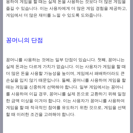
용하여 게임을 할 때는 실제 돈을 사용하는 것보다 더 많은 게임을
즐길 수 있습니다. 이는 사용자에게 더 많은 게임 경험을 제공하고,
게임에서 더 많은 재미를 느낄 수 있도록 도와줍니다.
꽁머니의 단점
꽁머니를 사용하는 것에는 일부 단점이 있습니다. 첫째, 꽁머니는
실제 돈과는 다르게 가치가 없습니다. 이는 사용자가 게임을 할 때
더 많은 돈을 사용할 가능성을 높이며, 게임에서 패배하더라도 큰
손실을 입지 않기 때문입니다. 둘째, 꽁머니를 사용하여 게임을 할
때는 게임을 신중하게 선택해야 합니다. 일부 게임에서는 꽁머니
를 사용하여 이길 경우, 꽁머니를 실제 돈으로 교환하기 위해 일정
한 금액 이상을 이겨야 합니다. 이는 사용자가 꽁머니를 사용하여
게임을 할 때 적극적인 참여를 유도하기 위한 것으로, 게임을 선택
할 때 이러한 조건을 고려해야 합니다.