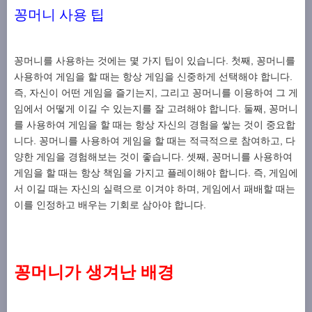
꽁머니 사용 팁
꽁머니를 사용하는 것에는 몇 가지 팁이 있습니다. 첫째, 꽁머니를
사용하여 게임을 할 때는 항상 게임을 신중하게 선택해야 합니다.
즉, 자신이 어떤 게임을 즐기는지, 그리고 꽁머니를 이용하여 그 게
임에서 어떻게 이길 수 있는지를 잘 고려해야 합니다. 둘째, 꽁머니
를 사용하여 게임을 할 때는 항상 자신의 경험을 쌓는 것이 중요합
니다. 꽁머니를 사용하여 게임을 할 때는 적극적으로 참여하고, 다
양한 게임을 경험해보는 것이 좋습니다. 셋째, 꽁머니를 사용하여
게임을 할 때는 항상 책임을 가지고 플레이해야 합니다. 즉, 게임에
서 이길 때는 자신의 실력으로 이겨야 하며, 게임에서 패배할 때는
이를 인정하고 배우는 기회로 삼아야 합니다.
꽁머니가 생겨난 배경