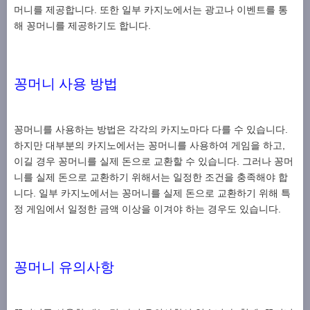
머니를 제공합니다. 또한 일부 카지노에서는 광고나 이벤트를 통
해 꽁머니를 제공하기도 합니다.
꽁머니 사용 방법
꽁머니를 사용하는 방법은 각각의 카지노마다 다를 수 있습니다.
하지만 대부분의 카지노에서는 꽁머니를 사용하여 게임을 하고,
이길 경우 꽁머니를 실제 돈으로 교환할 수 있습니다. 그러나 꽁머
니를 실제 돈으로 교환하기 위해서는 일정한 조건을 충족해야 합
니다. 일부 카지노에서는 꽁머니를 실제 돈으로 교환하기 위해 특
정 게임에서 일정한 금액 이상을 이겨야 하는 경우도 있습니다.
꽁머니 유의사항