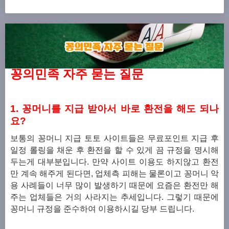
꽁의민족 자주 묻는 질문
1. 꽁머니를 지급 받아서 바로 환전을 해도 되나
요?
보통의 꽁머니 지급 토토 사이트들은 무료포인트 지급 후
일정 롤링을 채운 후 환전을 할 수 있게 끔 규정을 명시해
두는게 대부분입니다.
만약 사이트 이용도 하지않고 환전
만 계속 해주게 된다면, 업체측 피해는 물론이고 꽁머니 악
용 사례들이 너무 많이 발생하기 때문에 요즘은 환전만 해
주는 업체들은 거의 사라지는 추세입니다.
그렇기 때문에
꽁머니 규정을 준수하여 이용하시길 당부 드립니다.