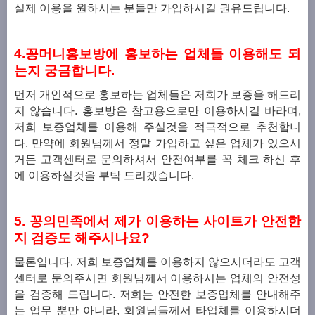
실제 이용을 원하시는 분들만 가입하시길 권유드립니다.
4.꽁머니홍보방에 홍보하는 업체들 이용해도 되
는지 궁금합니다.
먼저 개인적으로 홍보하는 업체들은 저희가 보증을 해드리
지 않습니다. 홍보방은 참고용으로만 이용하시길 바라며,
저희 보증업체를 이용해 주실것을 적극적으로 추천합니
다.
만약에 회원님께서 정말 가입하고 싶은 업체가 있으시
거든 고객센터로 문의하셔서 안전여부를 꼭 체크 하신 후
에 이용하실것을 부탁 드리겠습니다.
5. 꽁의민족에서 제가 이용하는 사이트가 안전한
지 검증도 해주시나요?
물론입니다. 저희 보증업체를 이용하지 않으시더라도 고객
센터로 문의주시면 회원님께서 이용하시는 업체의 안전성
을 검증해 드립니다.
저희는 안전한 보증업체를 안내해주
는 업무 뿐만 아니라, 회원님들께서 타업체를 이용하시더