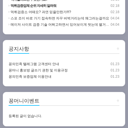
먹튀검증업체 순위 자세히 알려줘
02.18
먹튀검증소 어때요? 과연 믿을만한가!!!?
02.18
스포 조이 바로 가기 접속하면 자꾸 버벅거리는데 왜그러는걸까요
04.04
메이저 사이트 검증 기술 어쩌고하면서 있어보이게 썻는데 별거없을듯
04.04
공지사항
+
꽁의민족 텔레그램 고객센터 안내
01.23
꽁머니 홍보방 글쓰기 권한 및 이용규정
01.23
꽁의민족 보증업체 이용안내
01.23
꽁머니이벤트
+
등록된 글이 없습니다.