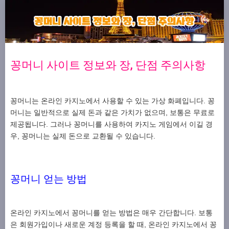
꽁머니 사이트 정보와 장, 단점 주의사항
꽁머니는 온라인 카지노에서 사용할 수 있는 가상 화폐입니다. 꽁
머니는 일반적으로 실제 돈과 같은 가치가 없으며, 보통은 무료로
제공됩니다. 그러나 꽁머니를 사용하여 카지노 게임에서 이길 경
우, 꽁머니는 실제 돈으로 교환될 수 있습니다.
꽁머니 얻는 방법
온라인 카지노에서 꽁머니를 얻는 방법은 매우 간단합니다. 보통
은 회원가입이나 새로운 계정 등록을 할 때, 온라인 카지노에서 꽁