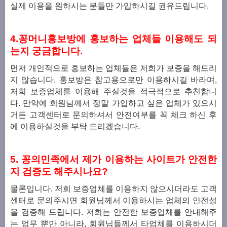
실제 이용을 원하시는 분들만 가입하시길 권유드립니다.
4.꽁머니홍보방에 홍보하는 업체들 이용해도 되
는지 궁금합니다.
먼저 개인적으로 홍보하는 업체들은 저희가 보증을 해드리
지 않습니다. 홍보방은 참고용으로만 이용하시길 바라며,
저희 보증업체를 이용해 주실것을 적극적으로 추천합니
다.
만약에 회원님께서 정말 가입하고 싶은 업체가 있으시
거든 고객센터로 문의하셔서 안전여부를 꼭 체크 하신 후
에 이용하실것을 부탁 드리겠습니다.
5. 꽁의민족에서 제가 이용하는 사이트가 안전한
지 검증도 해주시나요?
물론입니다. 저희 보증업체를 이용하지 않으시더라도 고객
센터로 문의주시면 회원님께서 이용하시는 업체의 안전성
을 검증해 드립니다.
저희는 안전한 보증업체를 안내해주
는 업무 뿐만 아니라, 회원님들께서 타업체를 이용하시더