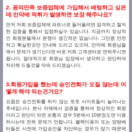
2. 꽁의민족 보증업체에 가입해서 배팅하고 싶은
데 만약에 먹튀가 발생하면 보장 해주나요?
먼저 저희 보증업체에 파트너로 들어올려면 엄격하고 철저
한 검증을 통해서 입점하실수 있습니다. 지금까지 정상적
인 회원분들께서 분쟁이 생긴적은 없습니다.
그만큼 안전
하고 확실한곳만 안내해 드리고 있으며, 만약에 회원님들
께서 문제가 생기신다면 바로 저희 고객센터로 연락주시면
됩니다.
절대적으로 회원님 입장에서 생각하고 판단하여
처리해 드릴것을 약속 드리겠습니다.
3.회원가입을 했는데 승인전화가 오질 않는데 어
떻게 해야 되는건가요?
요즘은 승인전화를 하지 않는 토토 사이트들이 늘어나는
추세입니다. 본사 자체에서 검증을 통하여 정상적인 회원
이라고 판단이 되면 보통의 경우 5분에서 10분정도면 이용
하시는데 전혀 문제가 안됩니다.
블랙이용자 또는 양방배
터들은 사전에 가입승인을 차단하는 경우가 많기 때문에