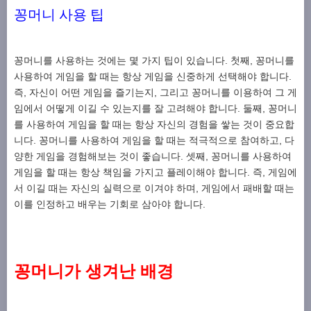
꽁머니 사용 팁
꽁머니를 사용하는 것에는 몇 가지 팁이 있습니다. 첫째, 꽁머니를
사용하여 게임을 할 때는 항상 게임을 신중하게 선택해야 합니다.
즉, 자신이 어떤 게임을 즐기는지, 그리고 꽁머니를 이용하여 그 게
임에서 어떻게 이길 수 있는지를 잘 고려해야 합니다. 둘째, 꽁머니
를 사용하여 게임을 할 때는 항상 자신의 경험을 쌓는 것이 중요합
니다. 꽁머니를 사용하여 게임을 할 때는 적극적으로 참여하고, 다
양한 게임을 경험해보는 것이 좋습니다. 셋째, 꽁머니를 사용하여
게임을 할 때는 항상 책임을 가지고 플레이해야 합니다. 즉, 게임에
서 이길 때는 자신의 실력으로 이겨야 하며, 게임에서 패배할 때는
이를 인정하고 배우는 기회로 삼아야 합니다.
꽁머니가 생겨난 배경