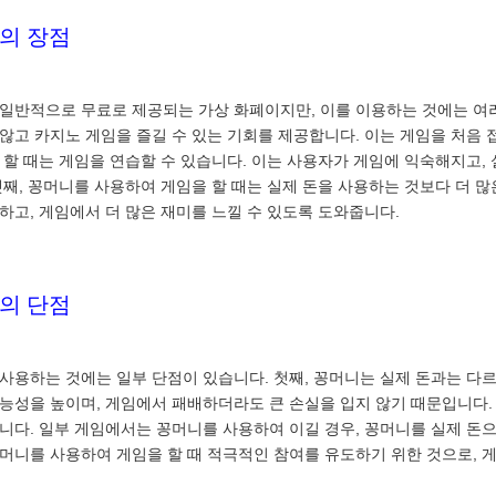
의 장점
일반적으로 무료로 제공되는 가상 화폐이지만, 이를 이용하는 것에는 여러
않고 카지노 게임을 즐길 수 있는 기회를 제공합니다. 이는 게임을 처음 
 할 때는 게임을 연습할 수 있습니다. 이는 사용자가 게임에 익숙해지고, 
셋째, 꽁머니를 사용하여 게임을 할 때는 실제 돈을 사용하는 것보다 더 많
하고, 게임에서 더 많은 재미를 느낄 수 있도록 도와줍니다.
의 단점
사용하는 것에는 일부 단점이 있습니다. 첫째, 꽁머니는 실제 돈과는 다르
능성을 높이며, 게임에서 패배하더라도 큰 손실을 입지 않기 때문입니다. 
니다. 일부 게임에서는 꽁머니를 사용하여 이길 경우, 꽁머니를 실제 돈으
머니를 사용하여 게임을 할 때 적극적인 참여를 유도하기 위한 것으로, 