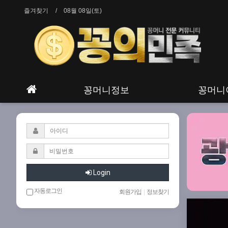
즐겨찾기
08월 08일(토)
꽁머니정보
꽁머니
Login
자동로그인
회원가입
|
정보찾기