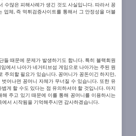
 수많은 피해사례가 생긴 것도 사실입니다. 따라서 꽁
 업체, 즉 먹튀검증사이트를 통해서 그 안정성을 더블
단들 때문에 문제가 발생하기도 합니다.
특히 블랙회원
게임에서 나아가 네거티브섬 게임으로 나아가는 주된 원
로 주의할 필요가 있습니다.
꽁머니가 꽁돈이긴 하지만,
벗어나면 꽁머니 자체가 무너질 수 있습니다.
또한 유
볍게 할 수도 있다는 점 유의하셔야 할 것입니다.
마지
해 주고 있기 때문에 이를 통해 꽁머니를 이용하시는
족에서 시작됨을 기억해주시면 감사하겠습니다.