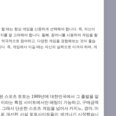
 할 때는 항상 게임을 신중하게 선택해야 합니다. 즉, 자신이
지를 잘 고려해야 합니다. 둘째, 꽁머니를 사용하여 게임을 할
는 적극적으로 참여하고, 다양한 게임을 경험해보는 것이 좋습
다. 즉, 게임에서 이길 때는 자신의 실력으로 이겨야 하며, 게
구성된 스포츠 토토는 1989년에 대한민국에서 그 출발을 알
 이라는 특정 사이트에서만 배팅이 가능하고, 구매금액
.
그래서 단순한 스포츠 게임을 넘어서 카지노, 경마, 미
으로 개선한 사설 토토사이트들이 생겨나기 시작했습니