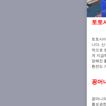
토토
토토사이
니다. 
적으로 
게 지급
정해진 
환전도 
꽁머
꽁머니의
홍보권한