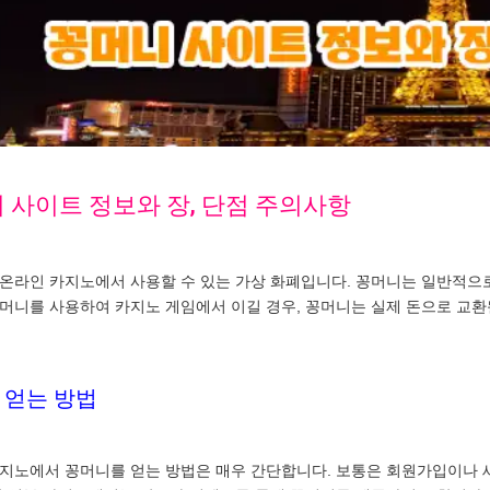
 사이트 정보와 장, 단점 주의사항
온라인 카지노에서 사용할 수 있는 가상 화폐입니다. 꽁머니는 일반적으로
머니를 사용하여 카지노 게임에서 이길 경우, 꽁머니는 실제 돈으로 교환
 얻는 방법
지노에서 꽁머니를 얻는 방법은 매우 간단합니다. 보통은 회원가입이나 새