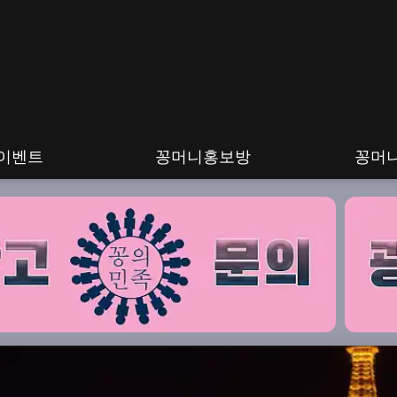
이벤트
꽁머니홍보방
꽁머