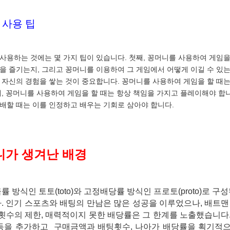
 사용 팁
사용하는 것에는 몇 가지 팁이 있습니다. 첫째, 꽁머니를 사용하여 게임을
을 즐기는지, 그리고 꽁머니를 이용하여 그 게임에서 어떻게 이길 수 있는
 자신의 경험을 쌓는 것이 중요합니다. 꽁머니를 사용하여 게임을 할 때
째, 꽁머니를 사용하여 게임을 할 때는 항상 책임을 가지고 플레이해야 합니
배할 때는 이를 인정하고 배우는 기회로 삼아야 합니다.
니가 생겨난 배경
 방식인 토토(toto)와 고정배당률 방식인 프로토(proto)로 
.
인기 스포츠와 배팅의 만남은 많은 성공을 이루었으나, 배트맨
 횟수의 제한, 매력적이지 못한 배당률은 그 한계를 노출했습니다
등을 추가하고 구매금액과 배팅횟수, 나아가 배당률을 획기적