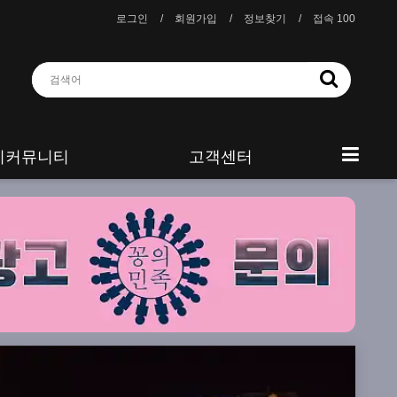
로그인
회원가입
정보찾기
접속 100
니커뮤니티
고객센터