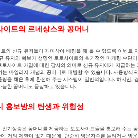
사이트의 르네상스와 꽁머니
트의 신규 유저들이 재미삼아 배팅을 해 볼 수 있도록 이벤트
신규 유저의 확보가 생명인 토토사이트의 획기적인 마케팅 수단이
토토사이트 가입에 대한 감사의 의미로 신규 유저에게 지급하는
하는 마일리지 개념의 꽁머니로 대별할 수 있습니다.
사용방식으
롤링을 채운 후에 환전해 주는 시스템이 일반적입니다. 하지만,
가능한 꽁머니도 등장하고 있습니다.
니 홍보방의 탄생과 위험성
 인기상승은 꽁머니를 제공하는 토토사이트들을 홍보해 주는 꽁
에 거의 제한이 없기 때문에 단순히 방문자수를 늘리거나 방운