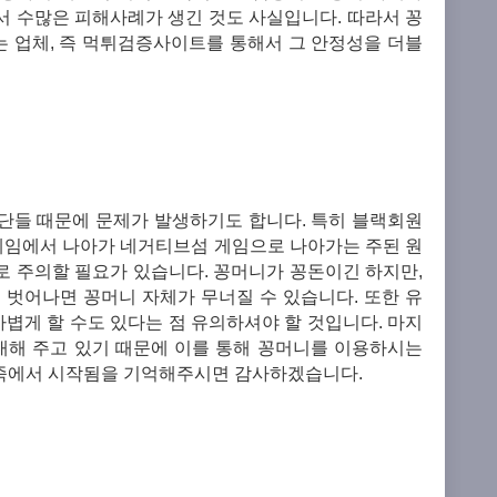
 수많은 피해사례가 생긴 것도 사실입니다. 따라서 꽁
 업체, 즉 먹튀검증사이트를 통해서 그 안정성을 더블
단들 때문에 문제가 발생하기도 합니다.
특히 블랙회원
게임에서 나아가 네거티브섬 게임으로 나아가는 주된 원
로 주의할 필요가 있습니다.
꽁머니가 꽁돈이긴 하지만,
벗어나면 꽁머니 자체가 무너질 수 있습니다.
또한 유
볍게 할 수도 있다는 점 유의하셔야 할 것입니다.
마지
해 주고 있기 때문에 이를 통해 꽁머니를 이용하시는
족에서 시작됨을 기억해주시면 감사하겠습니다.