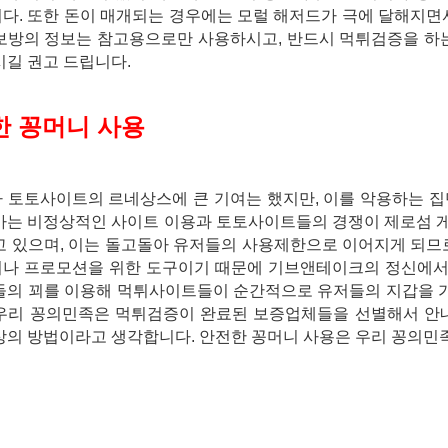
다.
또한 돈이 매개되는 경우에는 모럴 해저드가 극에 달해지면서
보방의 정보는 참고용으로만 사용하시고, 반드시 먹튀검증을 하는
시길 권고 드립니다.
한 꽁머니 사용
 토토사이트의 르네상스에 큰 기여는 했지만, 이를 악용하는 집
가는 비정상적인 사이트 이용과 토토사이트들의 경쟁이 제로섬 
고 있으며, 이는 돌고돌아 유저들의 사용제한으로 이어지게 되므
나 프로모션을 위한 도구이기 때문에 기브앤테이크의 정신에서 
들의 꾀를 이용해 먹튀사이트들이 순간적으로 유저들의 지갑을 가
우리 꽁의민족은 먹튀검증이 완료된 보증업체들을 선별해서 안내
상의 방법이라고 생각합니다.
안전한 꽁머니 사용은 우리 꽁의민