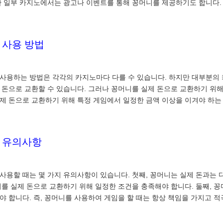
한 일부 카지노에서는 광고나 이벤트를 통해 꽁머니를 제공하기도 합니다.
 사용 방법
사용하는 방법은 각각의 카지노마다 다를 수 있습니다. 하지만 대부분의 
 돈으로 교환할 수 있습니다. 그러나 꽁머니를 실제 돈으로 교환하기 위
제 돈으로 교환하기 위해 특정 게임에서 일정한 금액 이상을 이겨야 하는
 유의사항
사용할 때는 몇 가지 유의사항이 있습니다. 첫째, 꽁머니는 실제 돈과는 
니를 실제 돈으로 교환하기 위해 일정한 조건을 충족해야 합니다. 둘째, 
야 합니다. 즉, 꽁머니를 사용하여 게임을 할 때는 항상 책임을 가지고 