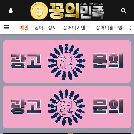
메인
꽁머니정보
꽁머니이벤트
꽁머니홍보방
꽁