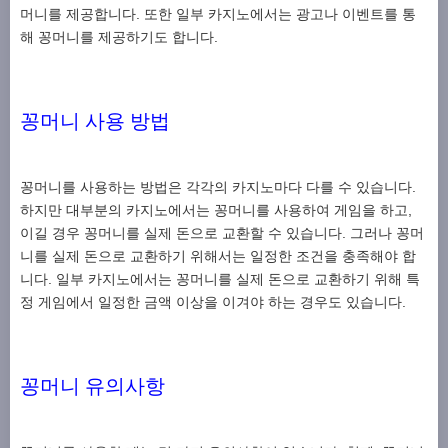
머니를 제공합니다. 또한 일부 카지노에서는 광고나 이벤트를 통
해 꽁머니를 제공하기도 합니다.
꽁머니 사용 방법
꽁머니를 사용하는 방법은 각각의 카지노마다 다를 수 있습니다.
하지만 대부분의 카지노에서는 꽁머니를 사용하여 게임을 하고,
이길 경우 꽁머니를 실제 돈으로 교환할 수 있습니다. 그러나 꽁머
니를 실제 돈으로 교환하기 위해서는 일정한 조건을 충족해야 합
니다. 일부 카지노에서는 꽁머니를 실제 돈으로 교환하기 위해 특
정 게임에서 일정한 금액 이상을 이겨야 하는 경우도 있습니다.
꽁머니 유의사항