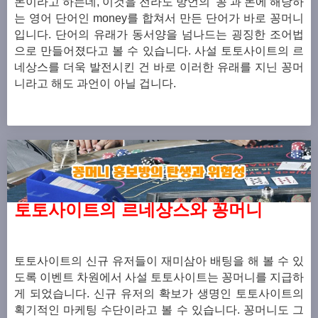
돈이라고 하는데,
이것을 전라도 방언의 ‘꽁’과 돈에 해당하
는 영어 단어인 money를 합쳐서 만든 단어가 바로 꽁머니
입니다. 단어의 유래가 동서양을 넘나드는 굉징한 조어법
으로 만들어졌다고 볼 수 있습니다.
사설 토토사이트의 르
네상스를 더욱 발전시킨 건 바로 이러한 유래를 지닌 꽁머
니라고 해도 과언이 아닐 겁니다.
토토사이트의 르네상스와 꽁머니
토토사이트의 신규 유저들이 재미삼아 배팅을 해 볼 수 있
도록 이벤트 차원에서 사설 토토사이트는 꽁머니를 지급하
게 되었습니다. 신규 유저의 확보가 생명인 토토사이트의
획기적인 마케팅 수단이라고 볼 수 있습니다.
꽁머니도 그