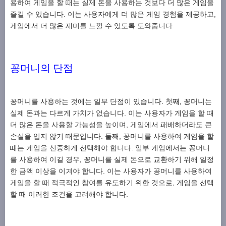
용하여 게임을 할 때는 실제 돈을 사용하는 것보다 더 많은 게임을
즐길 수 있습니다. 이는 사용자에게 더 많은 게임 경험을 제공하고,
게임에서 더 많은 재미를 느낄 수 있도록 도와줍니다.
꽁머니의 단점
꽁머니를 사용하는 것에는 일부 단점이 있습니다. 첫째, 꽁머니는
실제 돈과는 다르게 가치가 없습니다. 이는 사용자가 게임을 할 때
더 많은 돈을 사용할 가능성을 높이며, 게임에서 패배하더라도 큰
손실을 입지 않기 때문입니다. 둘째, 꽁머니를 사용하여 게임을 할
때는 게임을 신중하게 선택해야 합니다. 일부 게임에서는 꽁머니
를 사용하여 이길 경우, 꽁머니를 실제 돈으로 교환하기 위해 일정
한 금액 이상을 이겨야 합니다. 이는 사용자가 꽁머니를 사용하여
게임을 할 때 적극적인 참여를 유도하기 위한 것으로, 게임을 선택
할 때 이러한 조건을 고려해야 합니다.