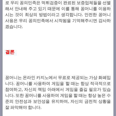
로 우리 꽁의민족은 먹튀검증이 완료된 보증업체들을 선별
해서 안내해 주고 있기 때문에 이를 통해 꽁머니를 이용하
시는 것이 최상의 방법이라고 생각합니다.
안전한 꽁머니
사용은 우리 꽁의민족에서 시작됨을 기억해주시면 감사하
겠습니다.
결론
꽁머니는 온라인 카지노에서 무료로 제공되는 가상 화폐입
니다. 꽁머니를 사용하여 게임을 할 때는 항상 적극적으로
참여하고, 자신의 책임 아래에서 게임을 즐길 필요가 있습
니다. 또한 꽁머니를 사용하여 게임을 할 때는 항상 높은 수
준의 안전성과 보안성을 유지하며, 자신의 금전적 상황을
잘 파악해야 합니다.