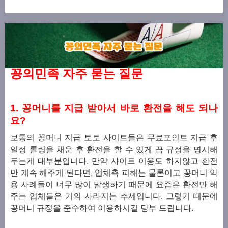
꽁의민족 자주 묻는 질문
1. 꽁머니를 지급 받아서 바로 환전을 해도 되나
요?
보통의 꽁머니 지급 토토 사이트들은 무료포인트 지급 후
일정 롤링을 채운 후 환전을 할 수 있게 끔 규정을 명시해
두는게 대부분입니다.
만약 사이트 이용도 하지않고 환전
만 계속 해주게 된다면, 업체측 피해는 물론이고 꽁머니 악
용 사례들이 너무 많이 발생하기 때문에 요즘은 환전만 해
주는 업체들은 거의 사라지는 추세입니다.
그렇기 때문에
꽁머니 규정을 준수하여 이용하시길 당부 드립니다.