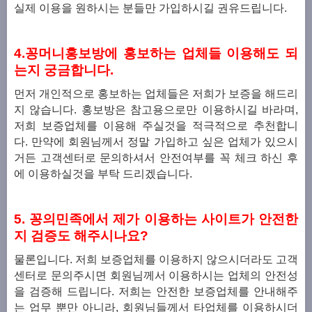
실제 이용을 원하시는 분들만 가입하시길 권유드립니다.
4.꽁머니홍보방에 홍보하는 업체들 이용해도 되
는지 궁금합니다.
먼저 개인적으로 홍보하는 업체들은 저희가 보증을 해드리
지 않습니다. 홍보방은 참고용으로만 이용하시길 바라며,
저희 보증업체를 이용해 주실것을 적극적으로 추천합니
다.
만약에 회원님께서 정말 가입하고 싶은 업체가 있으시
거든 고객센터로 문의하셔서 안전여부를 꼭 체크 하신 후
에 이용하실것을 부탁 드리겠습니다.
5. 꽁의민족에서 제가 이용하는 사이트가 안전한
지 검증도 해주시나요?
물론입니다. 저희 보증업체를 이용하지 않으시더라도 고객
센터로 문의주시면 회원님께서 이용하시는 업체의 안전성
을 검증해 드립니다.
저희는 안전한 보증업체를 안내해주
는 업무 뿐만 아니라, 회원님들께서 타업체를 이용하시더