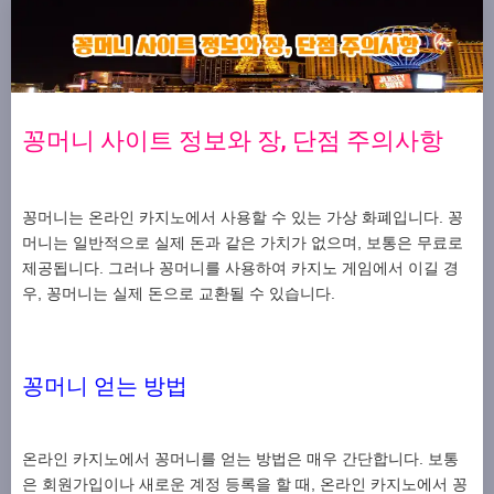
꽁머니 사이트 정보와 장, 단점 주의사항
꽁머니는 온라인 카지노에서 사용할 수 있는 가상 화폐입니다. 꽁
머니는 일반적으로 실제 돈과 같은 가치가 없으며, 보통은 무료로
제공됩니다. 그러나 꽁머니를 사용하여 카지노 게임에서 이길 경
우, 꽁머니는 실제 돈으로 교환될 수 있습니다.
꽁머니 얻는 방법
온라인 카지노에서 꽁머니를 얻는 방법은 매우 간단합니다. 보통
은 회원가입이나 새로운 계정 등록을 할 때, 온라인 카지노에서 꽁