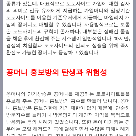
종류가 있는데, 대표적으로 토토사이트 가입에 대한 감사
의 의미로 신규 유저에게 지급하는 가입머니와 일정기간
토토사이트를 이용한 기존유저에게 지급하는 마일리지 개
념의 꽁머니로 대별할 수 있습니다.
사용방식으로는 보통
은 토토사이트의 규칙이 존재하나, 대부분은 정해진 롤링
을 채운 후에 환전해 주는 시스템이 일반적입니다. 하지만,
경쟁의 치열함과 토토사이트의 신뢰도 상승을 위해 즉시
환전도 가능한 꽁머니도 등장하고 있습니다.
꽁머니 홍보방의 탄생과 위험성
꽁머니의 인기상승은 꽁머니를 제공하는 토토사이트들을
홍보해 주는 꽁머니 홍보방의 홍수를 만들어 냅니다.
꽁머
니 홍보방은 홍보권한에 거의 제한이 없기 때문에 단순히
방문자수를 늘리거나 방운영자의 개인적 이익을 목적으로
남용되는 등의 사례가 있었습니다.
또한 돈이 매개되는 경
우에는 모럴 해저드가 극에 달해지면서 수많은 피해사례가
생긴 것도 사실입니다. 따라서 꽁머니 홍보방의 정보는 참