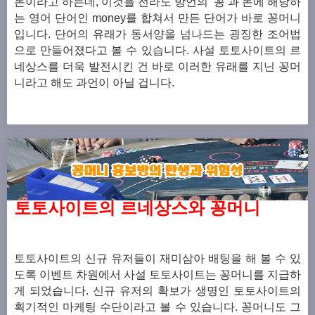
돈이라고 하는데,
이것을 전라도 방언의 ‘꽁’과 돈에 해당하
는 영어 단어인 money를 합쳐서 만든 단어가 바로 꽁머니
입니다. 단어의 유래가 동서양을 넘나드는 굉징한 조어법
으로 만들어졌다고 볼 수 있습니다.
사설 토토사이트의 르
네상스를 더욱 발전시킨 건 바로 이러한 유래를 지닌 꽁머
니라고 해도 과언이 아닐 겁니다.
토토사이트의 르네상스와 꽁머니
토토사이트의 신규 유저들이 재미삼아 배팅을 해 볼 수 있
도록 이벤트 차원에서 사설 토토사이트는 꽁머니를 지급하
게 되었습니다. 신규 유저의 확보가 생명인 토토사이트의
획기적인 마케팅 수단이라고 볼 수 있습니다.
꽁머니도 그