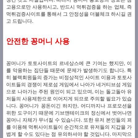
고용으로만 사용하시고, 반드시 먹튀검증을 하는 업체, 즉
먹튀검증사이트를 통해서 그 안정성을 더블체크 하시길 권
고 드립니다.
안전한 꽁머니 사용
꽁머니가 토토사이트의 르네상스에 큰 기여는 했지만, 이
를 악용하는 집단들 때문에 문제가 발생하기도 합니다.
특
히 블랙회원들의 증가는 비정상적인 사이트 이용과 토토사
이트들의 경쟁이 제로섬 게임에서 나아가 네거티브섬 게임
으로 나아가는 주된 원인이 되고 있으며, 이는 돌고돌아 유
저들의 사용제한으로 이어지게 되므로 주의할 필요가 있습
니다.
꽁머니가 꽁돈이긴 하지만, 어디까지나 프로모션을
위한 도구이기 때문에 기브앤테이크의 정신에서 벗어나면
꽁머니 자체가 무너질 수 있습니다.
또한 유저 본인들의 꾀
를 이용해 먹튀사이트들이 순간적으로 유저들의 지갑을 가
볍게 할 수도 있다는 점 유의하셔야 할 것입니다.
마지막으