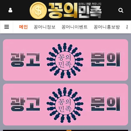
메인
꽁머니정보
꽁머니이벤트
꽁머니홍보방
꽁