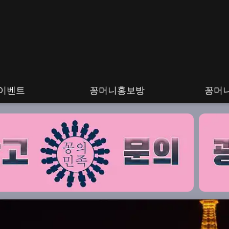
이벤트
꽁머니홍보방
꽁머