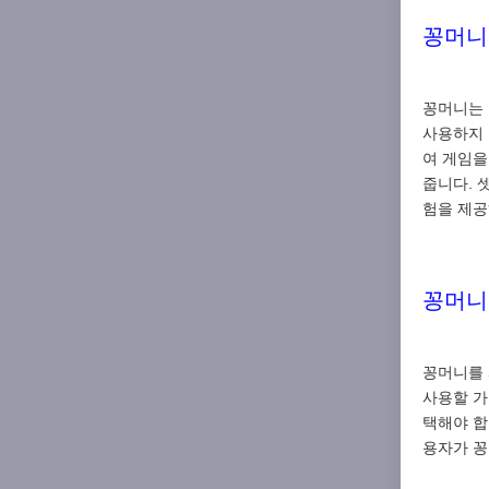
꽁머니
꽁머니는 
사용하지 
여 게임을
줍니다. 
험을 제공
꽁머니
꽁머니를 
사용할 가
택해야 합
용자가 꽁