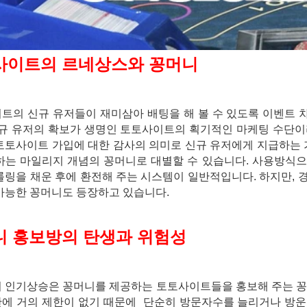
사이트의 르네상스와 꽁머니
트의 신규 유저들이 재미삼아 배팅을 해 볼 수 있도록 이벤트
신규 유저의 확보가 생명인 토토사이트의 획기적인 마케팅 수단이
토토사이트 가입에 대한 감사의 의미로 신규 유저에게 지급하는
하는 마일리지 개념의 꽁머니로 대별할 수 있습니다.
사용방식으
롤링을 채운 후에 환전해 주는 시스템이 일반적입니다. 하지만,
가능한 꽁머니도 등장하고 있습니다.
니 홍보방의 탄생과 위험성
 인기상승은 꽁머니를 제공하는 토토사이트들을 홍보해 주는 꽁
에 거의 제한이 없기 때문에 단순히 방문자수를 늘리거나 방운