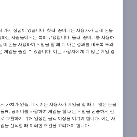
 가지 장점이 있습니다. 첫째, 꽁머니는 사용자가 실제 돈을
접하는 사람들에게는 특히 유용합니다. 둘째, 꽁머니를 사용하
실제 돈을 사용하여 게임을 할 때 더 나은 성과를 내도록 도와
은 게임을 즐길 수 있습니다. 이는 사용자에게 더 많은 게임 경
게 가치가 없습니다. 이는 사용자가 게임을 할 때 더 많은 돈을
둘째, 꽁머니를 사용하여 게임을 할 때는 게임을 신중하게 선
로 교환하기 위해 일정한 금액 이상을 이겨야 합니다. 이는 사
게임을 선택할 때 이러한 조건을 고려해야 합니다.