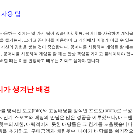
 사용 팁
사용하는 것에는 몇 가지 팁이 있습니다. 첫째, 꽁머니를 사용하여 게임을
을 즐기는지, 그리고 꽁머니를 이용하여 그 게임에서 어떻게 이길 수 있는
 자신의 경험을 쌓는 것이 중요합니다. 꽁머니를 사용하여 게임을 할 때
째, 꽁머니를 사용하여 게임을 할 때는 항상 책임을 가지고 플레이해야 합니
배할 때는 이를 인정하고 배우는 기회로 삼아야 합니다.
니가 생겨난 배경
 방식인 토토(toto)와 고정배당률 방식인 프로토(proto)로 
.
인기 스포츠와 배팅의 만남은 많은 성공을 이루었으나, 배트맨
 횟수의 제한, 매력적이지 못한 배당률은 그 한계를 노출했습니다
등을 추가하고 구매금액과 배팅횟수, 나아가 배당률을 획기적