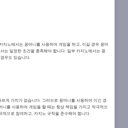
카지노에서는 꽁머니를 사용하여 게임을 하고, 이길 경우 꽁머
해서는 일정한 조건을 충족해야 합니다. 일부 카지노에서는 꽁
 경우도 있습니다.
다르게 가치가 없습니다. 그러므로 꽁머니를 사용하여 이긴 경
꽁머니를 사용하여 게임을 할 때는 항상 책임을 가지고 적극적으
적극적으로 참여하고, 카지노 규칙을 준수해야 합니다.