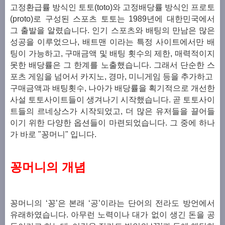
고정환급률 방식인 토토(toto)와 고정배당률 방식인 프로토
(proto)로 구성된 스포츠 토토는 1989년에 대한민국에서
그 출발을 알렸습니다.
인기 스포츠와 배팅의 만남은 많은
성공을 이루었으나, 배트맨 이라는 특정 사이트에서만 배
팅이 가능하고, 구매금액 및 배팅 횟수의 제한, 매력적이지
못한 배당률은 그 한계를 노출했습니다.
그래서 단순한 스
포츠 게임을 넘어서 카지노, 경마, 미니게임 등을 추가하고
구매금액과 배팅횟수, 나아가 배당률을 획기적으로 개선한
사설 토토사이트들이 생겨나기 시작했습니다.
곧 토토사이
트들의 르네상스가 시작되었고, 더 많은 유저들을 끌어들
이기 위한 다양한 옵션들이 마련되었습니다. 그 중에 하나
가 바로 "꽁머니" 입니다.
꽁머니의 개념
꽁머니
의 ‘꽁’은 본래 ‘공’이라는 단어의 전라도 방언에서
유래하였습니다. 아무런 노력이나 대가 없이 생긴 돈을 공