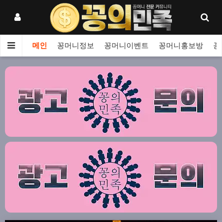
메인
꽁머니정보
꽁머니이벤트
꽁머니홍보방
꽁