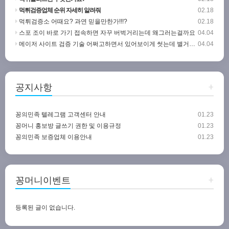
먹튀검증업체 순위 자세히 알려줘
02.18
먹튀검증소 어때요? 과연 믿을만한가!!!?
02.18
스포 조이 바로 가기 접속하면 자꾸 버벅거리는데 왜그러는걸까요
04.04
메이저 사이트 검증 기술 어쩌고하면서 있어보이게 썻는데 별거없을듯
04.04
공지사항
+
꽁의민족 텔레그램 고객센터 안내
01.23
꽁머니 홍보방 글쓰기 권한 및 이용규정
01.23
꽁의민족 보증업체 이용안내
01.23
꽁머니이벤트
+
등록된 글이 없습니다.