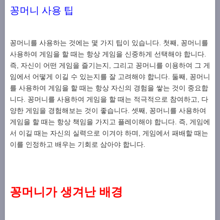
꽁머니 사용 팁
꽁머니를 사용하는 것에는 몇 가지 팁이 있습니다. 첫째, 꽁머니를
사용하여 게임을 할 때는 항상 게임을 신중하게 선택해야 합니다.
즉, 자신이 어떤 게임을 즐기는지, 그리고 꽁머니를 이용하여 그 게
임에서 어떻게 이길 수 있는지를 잘 고려해야 합니다. 둘째, 꽁머니
를 사용하여 게임을 할 때는 항상 자신의 경험을 쌓는 것이 중요합
니다. 꽁머니를 사용하여 게임을 할 때는 적극적으로 참여하고, 다
양한 게임을 경험해보는 것이 좋습니다. 셋째, 꽁머니를 사용하여
게임을 할 때는 항상 책임을 가지고 플레이해야 합니다. 즉, 게임에
서 이길 때는 자신의 실력으로 이겨야 하며, 게임에서 패배할 때는
이를 인정하고 배우는 기회로 삼아야 합니다.
꽁머니가 생겨난 배경