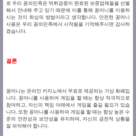
로 우리 꽁의민족은 먹튀검증이 완료된 보증업체들을 선별
해서 안내해 주고 있기 때문에 이를 통해 꽁머니를 이용하
시는 것이 최상의 방법이라고 생각합니다.
안전한 꽁머니
사용은 우리 꽁의민족에서 시작됨을 기억해주시면 감사하
겠습니다.
결론
꽁머니는 온라인 카지노에서 무료로 제공되는 가상 화폐입
니다. 꽁머니를 사용하여 게임을 할 때는 항상 적극적으로
참여하고, 자신의 책임 아래에서 게임을 즐길 필요가 있습
니다. 또한 꽁머니를 사용하여 게임을 할 때는 항상 높은 수
준의 안전성과 보안성을 유지하며, 자신의 금전적 상황을
잘 파악해야 합니다.