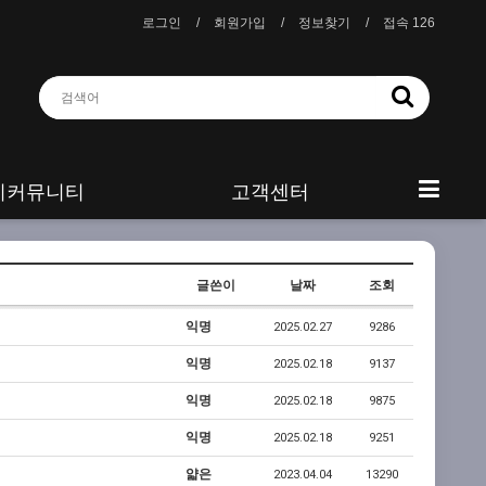
로그인
회원가입
정보찾기
접속 126
니커뮤니티
고객센터
글쓴이
날짜
조회
익명
2025.02.27
9286
익명
2025.02.18
9137
익명
2025.02.18
9875
익명
2025.02.18
9251
얇은
2023.04.04
13290