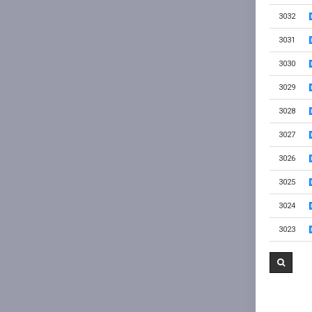
3032
3031
3030
3029
3028
3027
3026
3025
3024
3023