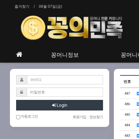
즐겨찾기
08월 07일(금)
꽁머니정보
꽁머니
번호
487
486
Login
485
자동로그인
회원가입
|
정보찾기
484
483