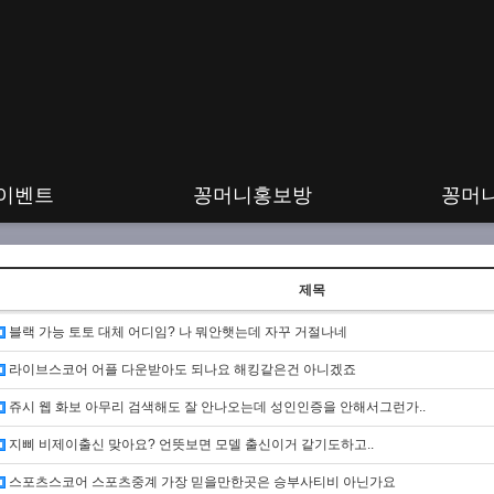
이벤트
꽁머니홍보방
꽁머
제목
블랙 가능 토토 대체 어디임? 나 뭐안햇는데 자꾸 거절나네
라이브스코어 어플 다운받아도 되나요 해킹같은건 아니겠죠
쥬시 웹 화보 아무리 검색해도 잘 안나오는데 성인인증을 안해서그런가..
지삐 비제이출신 맞아요? 언뜻보면 모델 출신이거 같기도하고..
스포츠스코어 스포츠중계 가장 믿을만한곳은 승부사티비 아닌가요