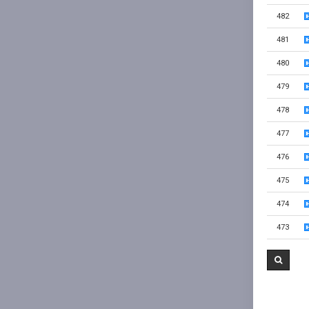
482
481
480
479
478
477
476
475
474
473