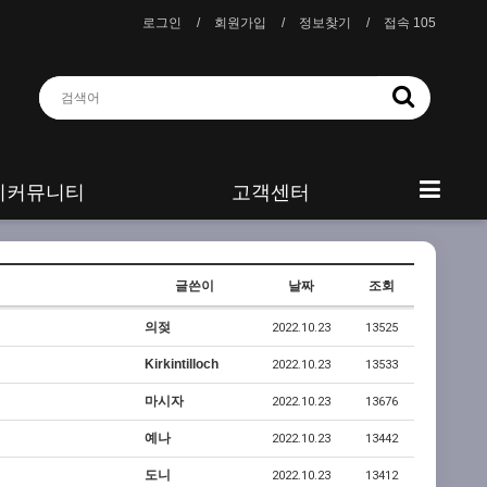
로그인
회원가입
정보찾기
접속 105
니커뮤니티
고객센터
글쓴이
날짜
조회
의젖
2022.10.23
13525
Kirkintilloch
2022.10.23
13533
마시자
2022.10.23
13676
예나
2022.10.23
13442
도니
2022.10.23
13412