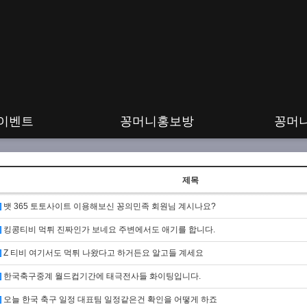
이벤트
꽁머니홍보방
꽁머
제목
뱃 365 토토사이트 이용해보신 꽁의민족 회원님 계시나요?
킹콩티비 먹튀 진짜인가 보네요 주변에서도 애기를 합니다.
Z 티비 여기서도 먹튀 나왔다고 하거든요 알고들 계세요
한국축구중계 월드컵기간에 태극전사들 화이팅입니다.
오늘 한국 축구 일정 대표팀 일정같은건 확인을 어떻게 하죠