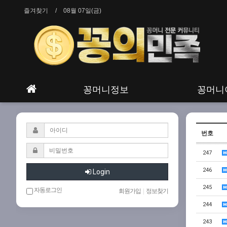
즐겨찾기
08월 07일(금)
꽁머니정보
꽁머니
번호
247
246
Login
245
자동로그인
회원가입
|
정보찾기
244
243