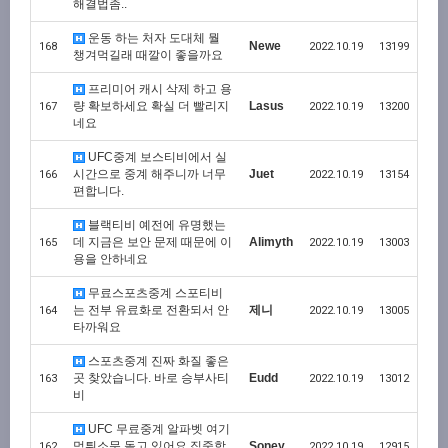
해결법좀..
운동 하는 처자 도대체 뭘
Newe
168
2022.10.19
13199
챙겨먹길래 때깔이 좋을까요
프리미어 캐시 삭제 하고 용
량 확보하세요 확실 더 빨리지
Lasus
167
2022.10.19
13200
네요
UFC중계 보스티비에서 실
시간으로 중계 해주니까 너무
Juet
166
2022.10.19
13154
편합니다.
블랙티비 예전에 유명했는
데 지금은 보안 문제 때문에 이
Alimyth
165
2022.10.19
13003
용을 안하네요
무료스포츠중계 스포티비
는 전부 유료화로 전환되서 안
제니
164
2022.10.19
13005
타까워요
스포츠중계 진짜 화질 좋은
곳 찾았습니다. 바로 승부사티
Eudd
163
2022.10.19
13012
비
UFC 무료중계 알파벳 여기
먹튀소문 돌고 있어요 집중합
Soney
162
2022.10.19
12915