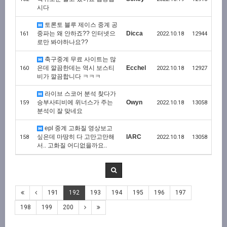
시다
토론토 블루 제이스 중계 공
중파는 왜 안하죠?? 인터넷으
Dicca
161
2022.10.18
12944
로만 봐야하나요??
축구중계 무료 사이트는 많
은데 깔끔한데는 역시 보스티
Ecchel
160
2022.10.18
12927
비가 깔끔합니다 ㅋㅋㅋ
라이브 스코어 분석 찾다가
승부사티비에 위너스가 주는
Owyn
159
2022.10.18
13058
분석이 잘 맞네요
epl 중계 고화질 영상보고
싶은데 마땅히 다 고만고만해
IARC
158
2022.10.18
13058
서.. 고화질 어디없을까요..
191
192
193
194
195
196
197
198
199
200