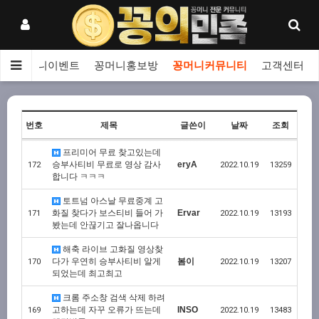
보
꽁머니이벤트
꽁머니홍보방
꽁머니커뮤니티
고객센터
번호
제목
글쓴이
날짜
조회
프리미어 무료 찾고있는데
승부사티비 무료로 영상 감사
eryA
172
2022.10.19
13259
합니다 ㅋㅋㅋ
토트넘 아스날 무료중계 고
화질 찾다가 보스티비 들어 가
Ervar
171
2022.10.19
13193
봤는데 안끊기고 잘나옵니다
해축 라이브 고화질 영상찾
다가 우연히 승부사티비 알게
봄이
170
2022.10.19
13207
되었는데 최고최고
크롬 주소창 검색 삭제 하려
고하는데 자꾸 오류가 뜨는데
INSO
169
2022.10.19
13483