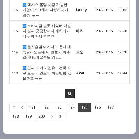
텍사스 홀덤 샤킹 가능한
게임이라고해서 샤킹하다가
Lakey
116
2022.10.16
13083
맴찢..ㅠㅠ
스카이림 슬롯 캐릭터 개발
자 진짜 궁금합니다 캐릭터가
메리
115
2022.10.16
12938
너무 예뻐서 ㅋㅋㅋ
원샷홀덤 여기서도 문자 계
속날라오는데 내 번호가 아주
트윈
114
2022.10.16
12978
걸레네..바꿀수도 없고..
인싸 포커 가입유도전화 자
꾸 오는데 안오게 하는방법 있
Aket
113
2022.10.16
12844
을까요 ㅠㅠ
191
192
193
194
195
196
197
198
199
200