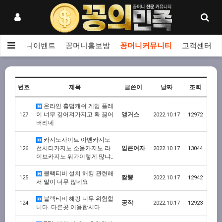
보
꽁머니이벤트
꽁머니홍보방
꽁머니커뮤니티
고객센터
번호
제목
글쓴이
날짜
조회
온라인 홀덤캐쉬 게임 플레
이 너무 깊어져가지고 확 끓어
앵거스
127
2022.10.17
12972
버리네
카지노사이트 아벤카지노
선시티카지노 소울카지노 라
입큰여자
126
2022.10.17
13044
이브카지노 뭐가이렇게 많냐..
블랙티비 설치 해킹 관련해
짬뽕
125
2022.10.17
12942
서 말이 너무 많네요
블랙티비 해킹 너무 위험합
공작
124
2022.10.17
12923
니다. 다른곳 이용합시다