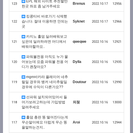
EPL 해외 사이트 추천할만
Brenus
123
2022.10.17
12956
한곳 좌표 좀 남겨주세요
킹콩티비 바로가기 삭제했
습니다. 절대 이용하면 안되는
Syknet
122
2022.10.17
12966
곳
카지노 홀덤 딜러배워보고
싶은데 딜러하려면 어디에서
qweqwe
121
2022.10.16
12921
배워야할까요..
파워볼전용 아직도 누가 물
어보는데 요즘 파워볼 전용 어
Dylla
120
2022.10.16
12935
디가 괜찮아요?
mgm바카라 플레이어 네추
럴일 경우와 뱅커 네이추럴일
Doutour
119
2022.10.16
12990
경우에 수익이 다른가요??
선파워 설치되어있어서 들
어가보려고하는데 가입방법
의젖
118
2022.10.16
13000
알려주세요
홀덤 총판 똥 떨어진다는게
무슨말이에요 더럽게 무슨 똥
Aroi
117
2022.10.16
12944
을말하는건지..