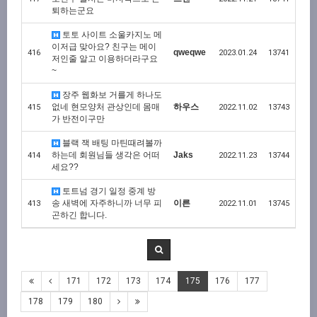
퇴하는군요
토토 사이트 소울카지노 메
이저급 맞아요? 친구는 메이
qweqwe
416
2023.01.24
13741
저인줄 알고 이용하더라구요
~
장주 웹화보 거를게 하나도
없네 현모양처 관상인데 몸매
하우스
415
2022.11.02
13743
가 반전이구만
블랙 잭 배팅 마틴때려볼까
하는데 회원님들 생각은 어떠
Jaks
414
2022.11.23
13744
세요??
토트넘 경기 일정 중계 방
송 새벽에 자주하니까 너무 피
이른
413
2022.11.01
13745
곤하긴 합니다.
171
172
173
174
175
176
177
178
179
180