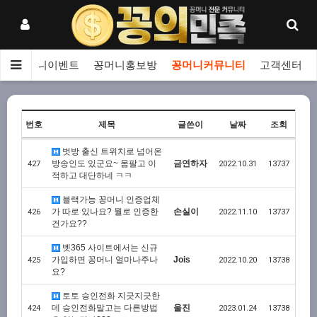
보
꽁머니이벤트
꽁머니홍보방
꽁머니커뮤니티
고객센터
번호
제목
글쓴이
날짜
조회
벗방 출신 트위치로 넘어온
방송인도 있군요~ 몸팔고 이
금연하자
427
2022.10.31
13737
적하고 대단하네 ㅋㅋ
블랙가능 꽁머니 인증업체
가 따로 있나요? 뭘로 인증한
손실이
426
2022.11.10
13737
건가요??
벳365 사이트에서는 신규
가입하면 꽁머니 얼마나주나
Jois
425
2022.10.20
13738
요?
토토 승인전화 지긋지긋한
데 승인전화말고는 다른방법
울진
424
2023.01.24
13738