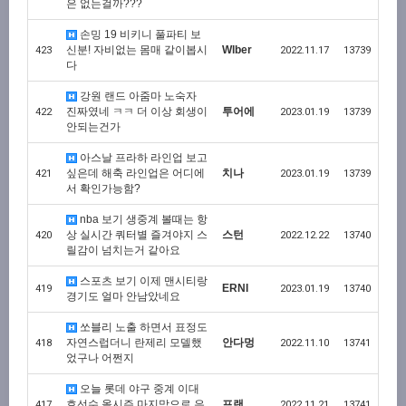
은 없는걸까???
손밍 19 비키니 풀파티 보
신분! 자비없는 몸매 같이봅시
Wlber
423
2022.11.17
13739
다
강원 랜드 아줌마 노숙자
진짜였네 ㅋㅋ 더 이상 회생이
투어에
422
2023.01.19
13739
안되는건가
아스날 프라하 라인업 보고
싶은데 해축 라인업은 어디에
치나
421
2023.01.19
13739
서 확인가능함?
nba 보기 생중계 볼때는 항
상 실시간 쿼터별 즐겨야지 스
스턴
420
2022.12.22
13740
릴감이 넘치는거 같아요
스포츠 보기 이제 맨시티랑
ERNI
419
2023.01.19
13740
경기도 얼마 안남았네요
쏘블리 노출 하면서 표정도
자연스럽더니 란제리 모델했
안다멍
418
2022.11.10
13741
었구나 어쩐지
오늘 롯데 야구 중계 이대
호선수 올시즌 마지막으로 은
프랜
417
2022.11.21
13741