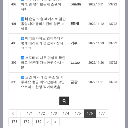
이 한번 넣어보는게 소원이
Shadh
402
2022.10.31
13792
다!!
bj 손밍 노출 패키지로 잠깐
올립니다 짤리기전에 얼른 보
ERNI
401
2022.11.12
13792
세요
메리트카지노 언제부터 이
렇게 메리트가 생겼지? 참나
기부
400
2022.11.23
13792
ㅋㅋㅋ
스포티비 나우 편성표 확인
하고 싶은데 가능한곳 아시는
Latuo
399
2022.11.26
13792
분
코인 바카라 집 주소 알려
주세요 현금 바닥났는데 코인
금광
398
2022.11.21
13793
으로라도 한방 찍어야겠음
171
172
173
174
175
176
177
178
179
180