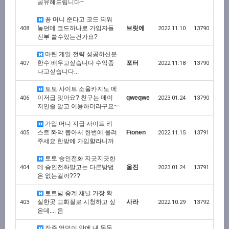
공유해드립니다~
꽁 머니 준다고 코드 띄워
놓던데 코드하나로 가입자들
브릿에
408
2022.11.10
13790
전부 쓸수있는건가요?
마틴 게일 전략 성공하신분
한수 배우고싶습니다 수익좀
포터
407
2022.11.18
13790
나고싶습니다...
토토 사이트 소울카지노 메
이저급 맞아요? 친구는 메이
qweqwe
406
2023.01.24
13790
저인줄 알고 이용하더라구요~
가입 머니 지급 사이트 리
스트 쫘악 뽑아서 한번에 올려
Fionen
405
2022.11.15
13791
주세요 한방에 가입할라니까
토토 승인전화 지긋지긋한
데 승인전화말고는 다른방법
울진
404
2023.01.24
13791
은 없는걸까???
토트넘 중계 채널 가장 확
실한곳 고화질로 시청하고 싶
사라
403
2022.10.29
13792
은데.... 음
장주 엉덩이 안에 내 몽둥