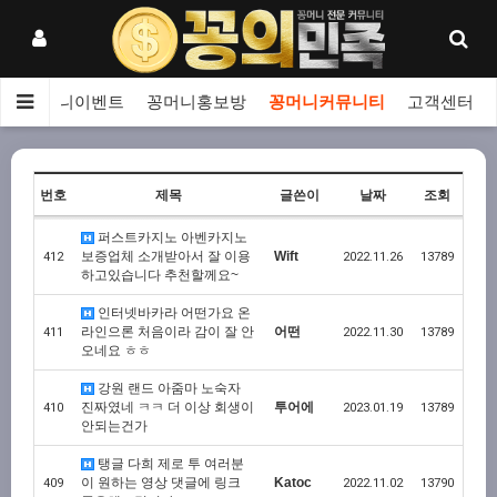
보
꽁머니이벤트
꽁머니홍보방
꽁머니커뮤니티
고객센터
번호
제목
글쓴이
날짜
조회
퍼스트카지노 아벤카지노
보증업체 소개받아서 잘 이용
Wift
412
2022.11.26
13789
하고있습니다 추천할께요~
인터넷바카라 어떤가요 온
라인으론 처음이라 감이 잘 안
어떤
411
2022.11.30
13789
오네요 ㅎㅎ
강원 랜드 아줌마 노숙자
진짜였네 ㅋㅋ 더 이상 회생이
투어에
410
2023.01.19
13789
안되는건가
탱글 다희 제로 투 여러분
이 원하는 영상 댓글에 링크
Katoc
409
2022.11.02
13790