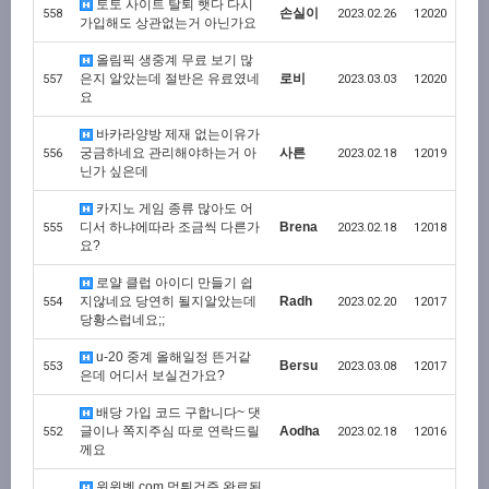
토토 사이트 탈퇴 햇다 다시
손실이
558
2023.02.26
12020
가입해도 상관없는거 아닌가요
올림픽 생중계 무료 보기 많
은지 알았는데 절반은 유료였네
로비
557
2023.03.03
12020
요
바카라양방 제재 없는이유가
궁금하네요 관리해야하는거 아
사른
556
2023.02.18
12019
닌가 싶은데
카지노 게임 종류 많아도 어
디서 하냐에따라 조금씩 다른가
Brena
555
2023.02.18
12018
요?
로얄 클럽 아이디 만들기 쉽
지않네요 당연히 될지알았는데
Radh
554
2023.02.20
12017
당황스럽네요;;
u-20 중계 올해일정 뜬거같
Bersu
553
2023.03.08
12017
은데 어디서 보실건가요?
배당 가입 코드 구합니다~ 댓
글이나 쪽지주심 따로 연락드릴
Aodha
552
2023.02.18
12016
께요
윈윈벳.com 먹튀검증 완료된