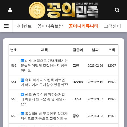
보
꽁머니이벤트
꽁머니홍보방
꽁머니커뮤니티
고객센터
번호
제목
글쓴이
날짜
조회
xhxh 소액으로 가볍게하시는
분들은 어떻게 조절하는지 궁금
그웬
562
2023.02.26
12027
하네요
유화 비키니 노란색 이쁘던
Uccus
561
2023.02.13
12025
데 어디에서 구매할수 있을까??
샌즈 종류 이름 뭐하는거길
래 이렇게 많나요 총 몇 개인가
Jenia
560
2023.03.07
12025
요?
올림픽티비 무료인곳 찾다가
궁수
559
2023.03.03
12021
악성코드 자동으로 깔렸어요 ㅠ