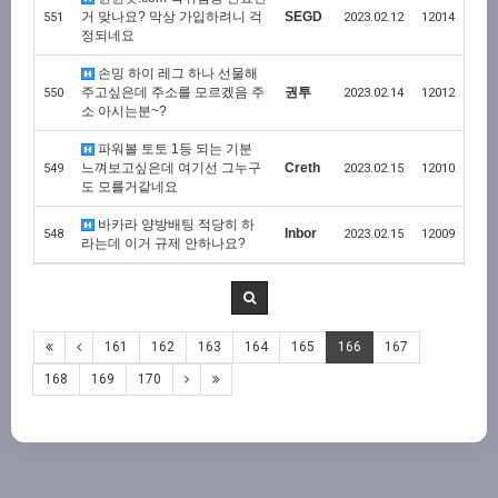
거 맞나요? 막상 가입하려니 걱
SEGD
551
2023.02.12
12014
정되네요
손밍 하이 레그 하나 선물해
주고싶은데 주소를 모르겠음 주
권투
550
2023.02.14
12012
소 아시는분~?
파워볼 토토 1등 되는 기분
느껴보고싶은데 여기선 그누구
Creth
549
2023.02.15
12010
도 모를거같네요
바카라 양방배팅 적당히 하
Inbor
548
2023.02.15
12009
라는데 이거 규제 안하나요?
161
162
163
164
165
166
167
168
169
170