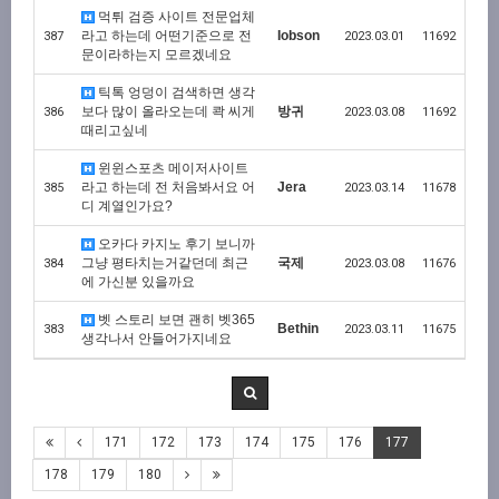
먹튀 검증 사이트 전문업체
라고 하는데 어떤기준으로 전
Iobson
387
2023.03.01
11692
문이라하는지 모르겠네요
틱톡 엉덩이 검색하면 생각
보다 많이 올라오는데 콱 씨게
방귀
386
2023.03.08
11692
때리고싶네
윈윈스포츠 메이저사이트
라고 하는데 전 처음봐서요 어
Jera
385
2023.03.14
11678
디 계열인가요?
오카다 카지노 후기 보니까
그냥 평타치는거같던데 최근
국제
384
2023.03.08
11676
에 가신분 있을까요
벳 스토리 보면 괜히 벳365
Bethin
383
2023.03.11
11675
생각나서 안들어가지네요
171
172
173
174
175
176
177
178
179
180