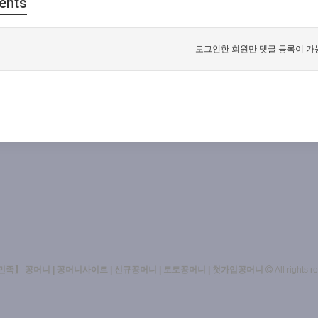
ents
로그인한 회원만 댓글 등록이 가
족】 꽁머니 | 꽁머니사이트 | 신규꽁머니 | 토토꽁머니 | 첫가입꽁머니
All rights r