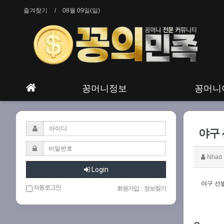
즐겨찾기
08월 09일(일)
꽁머니정보
꽁머니
야구
Nhad
Login
야구 선
자동로그인
회원가입
|
정보찾기