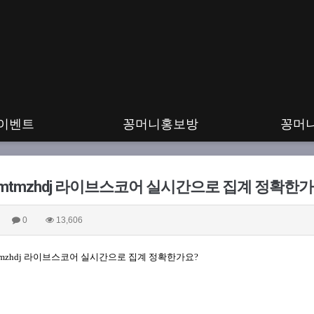
이벤트
꽁머니홍보방
꽁머
lqmtmzhdj 라이브스코어 실시간으로 집계 정확한
0
13,606
qmtmzhdj 라이브스코어 실시간으로 집계 정확한가요?