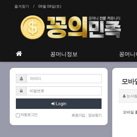
즐겨찾기
08월 08일(토)
꽁머니정보
꽁머니
모바
눈사
Login
모바일 
자동로그인
회원가입
|
정보찾기