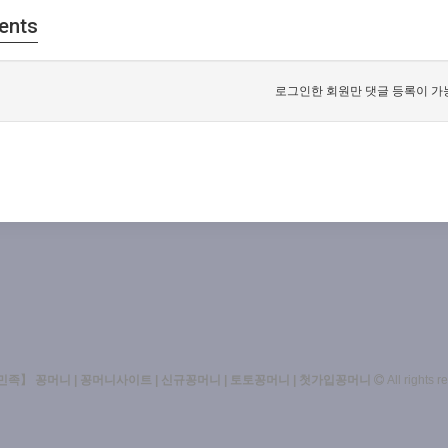
ents
로그인한 회원만 댓글 등록이 가
족】 꽁머니 | 꽁머니사이트 | 신규꽁머니 | 토토꽁머니 | 첫가입꽁머니
All rights r