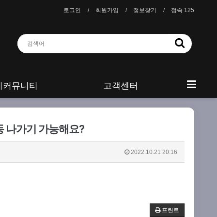
로그인
회원가입
정보찾기
접속 125
니커뮤니티
고객센터
동 나가기 가능해요?
2022.10.21 20:16
프린트