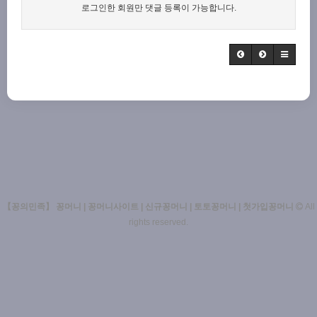
로그인한 회원만 댓글 등록이 가능합니다.
【꽁의민족】 꽁머니 | 꽁머니사이트 | 신규꽁머니 | 토토꽁머니 | 첫가입꽁머니
All
rights reserved.